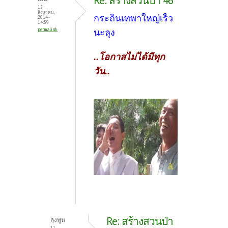
Re: สร้างสวนป่า 46
12
สิงหาคม,
กระถินเทพาใหญ่เร็ว
2014 -
14:59
permalink
นะลุง
..โอกาสไม่ได้มีทุก
วัน..
Re: สร้างสวนป่า
ลุงพูน
11