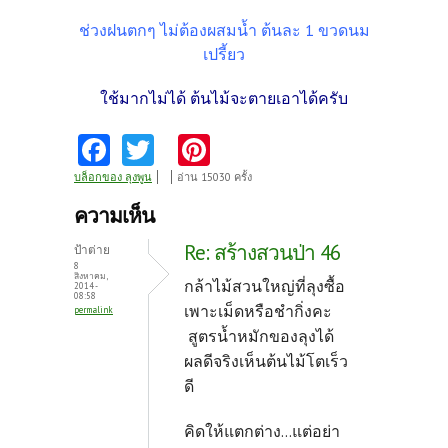
ช่วงฝนตกๆ ไม่ต้องผสมน้ำ ต้นละ 1 ขวดนม
เปรี้ยว
ใช้มากไม่ได้ ต้นไม้จะตายเอาได้ครับ
Fa
T
Pi
ce
w
nt
บล็อกของ ลุงพูน
อ่าน 15030 ครั้ง
b
itt
er
ความเห็น
o
er
es
Re: สร้างสวนป่า 46
ป้าต่าย
o
t
8
สิงหาคม,
กล้าไม้สวนใหญ่ที่ลุงซื้อ
2014 -
k
08:58
เพาะเม็ดหรือชำกิ่งคะ
permalink
สูตรน้ำหมักของลุงได้
ผลดีจริงเห็นต้นไม้โตเร็ว
ดี
คิดให้แตกต่าง...แต่อย่า