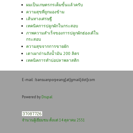
ผมเป็นเกษตรกรเต็มขั้นแล้วครับ
ความสุขที่ถูกมองข้าม
เส้นทางเศรษฐี
เทคนิคการปลูกผักในกระสอบ
ภาพความสำเร็จของการปลูกผักฮ่องเต้ใน
กระสอบ
ความสุขจากการขายผัก
เตาเผาถ่านถังน้ำมัน 200 ลิตร
เทคนิคการทำบ่อปลาพลาสติก
E-mail : bansuanporpeang[at]gmail[dot]com
Powered by
Drupal
จำนวนผู้เยี่ยมชม ตั้งแต่ 14 ตุลาคม 2551