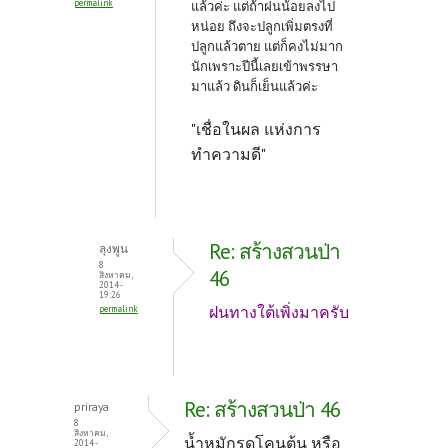
permalink
แล้วค่ะ แต่ถ้าฝนน้อยลงไป
หน่อย ถึงจะปลูกเพิ่มตรงที่
ปลูกแล้วตาย แต่ก็คงไม่มาก
นักเพราะปีนี้เลยเข้าพรรษา
มาแล้ว ดินก็เย็นแล้วค่ะ
"เชื่อในผล แห่งการ
ทำความดี"
Re: สร้างสวนป่า
ลุงพูน
8
46
สิงหาคม,
2014 -
19:26
ฝนทางใต้เพิ่งมาครับ
permalink
Re: สร้างสวนป่า 46
priraya
8
สิงหาคม,
น้ำหมักรดโคนต้น หรือ
2014 -