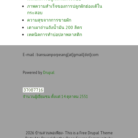
ภาพความสำเร็จของการปลูกผักฮ่องเต้ใน
กระสอบ
ความสุขจากการขายผัก
เตาเผาถ่านถังน้ำมัน 200 ลิตร
เทคนิคการทำบ่อปลาพลาสติก
E-mail : bansuanporpeang[at]gmail[dot]com
Powered by
Drupal
จำนวนผู้เยี่ยมชม ตั้งแต่ 14 ตุลาคม 2551
2026 บ้านสวนพอเพียง- This is a Free Drupal Theme