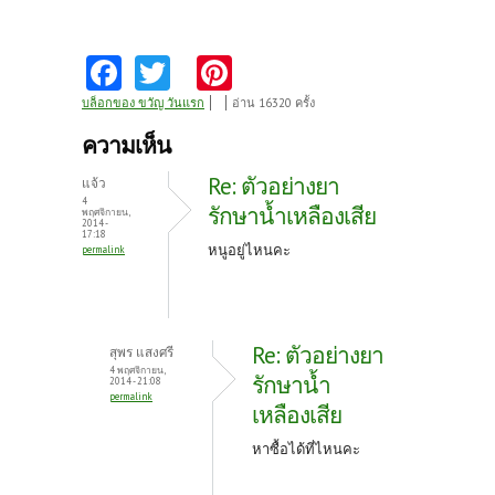
Fa
T
Pi
ce
w
nt
บล็อกของ ขวัญ วันแรก
อ่าน 16320 ครั้ง
b
itt
er
ความเห็น
o
er
es
Re: ตัวอย่างยา
แจ้ว
o
t
4
รักษาน้ำเหลืองเสีย
พฤศจิกายน,
2014 -
k
17:18
หนูอยู่ไหนคะ
permalink
Re: ตัวอย่างยา
สุพร แสงศรี
4 พฤศจิกายน,
รักษาน้ำ
2014 - 21:08
permalink
เหลืองเสีย
หาซื้อได้ที่ไหนคะ