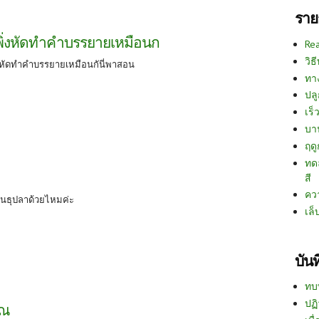
ราย
งเพิ่งหัดทำคำบรรยายเหมือนก
Re
วิธ
พิ่งหัดทำคำบรรยายเหมือนกันี่พาสอน
ทา
ปลู
เร็ว
บา
ฤด
ทด
สี
คว
ันธุปลาด้วยไหมค่ะ
เล็
บัน
ทบ
ปฏิ
รณ