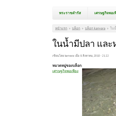
พระราชดำรัส
เศรษฐกิจพอเพ
คุณอยู่ที่นี่
หน้าแรก
»
บล็อก
»
บล็อก kanvara
»
ในน
ในน้ำมีปลา และห
เขียนโดย
kanvara
เมื่อ 8 สิงหาคม, 2010 - 21:22
หมวดหมู่ของบล็อก:
เศรษฐกิจพอเพียง