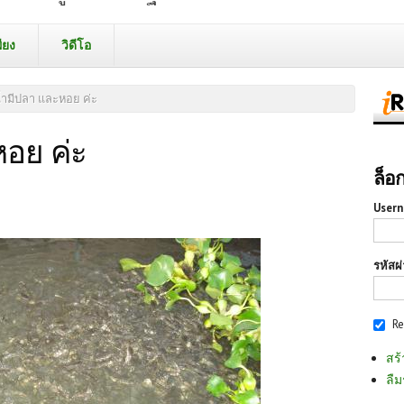
ียง
วิดีโอ
้ำมีปลา และหอย ค่ะ
อย ค่ะ
ล็อ
Usern
รหัสผ
R
สร้
ลืม