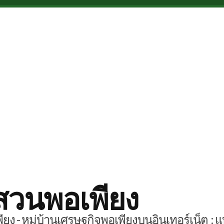
สวนพอเพียง
ยง - หมู่บ้านเศรษฐกิจพอเพียงบนอินเทอร์เน็ต : แ