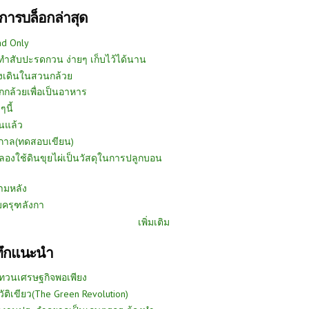
การบล็อกล่าสุด
ad Only
ีทำสับปะรดกวน ง่ายๆ เก็บไว้ได้นาน
งเดินในสวนกล้วย
กกล้วยเพื่อเป็นอาหาร
ๆนี้
นแล้ว
ูกาล(ทดสอบเขียน)
ลองใช้ดินขุยไผ่เป็นวัสดุในการปลูกบอน
ามหลัง
บครุฑลังกา
เพิ่มเติม
ทึกแนะนำ
ทวนเศรษฐกิจพอเพียง
วัติเขียว(The Green Revolution)