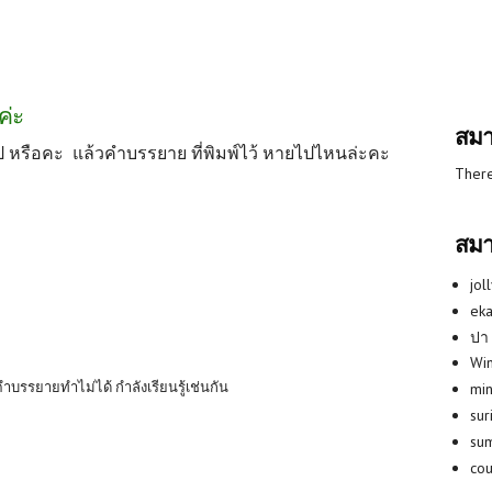
ค่ะ
สมา
ป หรือคะ แล้วคำบรรยาย ที่พิมพ์ไว้ หายไปไหนล่ะคะ
There
สมา
jol
eka
ปา
Win
คำบรรยายทำไม่ได้ กำลังเรียนรู้เช่นกัน
min
su
su
co