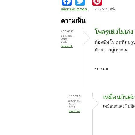
ce
w
nt
บล็อกของ kanvara
อ่าน 6176 ครั้ง
b
itt
er
ความเห็น
o
er
es
โพสรูปยังไม่เก่ง 
kanvara
o
t
8 สิงหาคม,
2010 -
ต้องอัพโหลดทีละรู
21:27
k
permalink
ยัง งง อยู่เลยค่ะ
kanvara
เหมือนกันค่ะ
ย่าวรรณ
8 สิงหาคม,
2010 -
เหมือนกันค่ะ ไม่มี
21:30
permalink