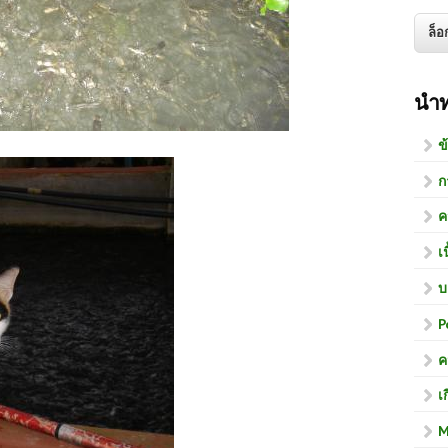
นำ
ข
ก
ค
เ
บ
P
ค
เ
M