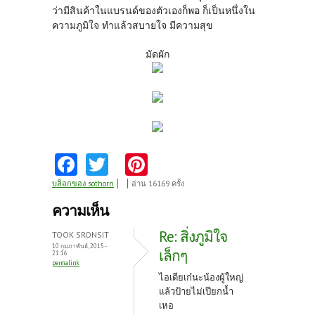
ว่ามีสินค้าในแบรนด์ของตัวเองก็พอ ก็เป็นหนึ่งใน
ความภูมิใจ ทำแล้วสบายใจ มีความสุข
มัดผัก
Fa
T
Pi
ce
w
nt
บล็อกของ sothorn
อ่าน 16169 ครั้ง
b
itt
er
ความเห็น
o
er
es
Re: สิ่งภูมิใจ
TOOK SRONSIT
o
t
10 กุมภาพันธ์, 2015 -
เล็กๆ
21:16
permalink
k
ไอเดียเก๋นะน้องผู้ใหญ่
แล้วป้ายไม่เปียกน้ำ
เหอ