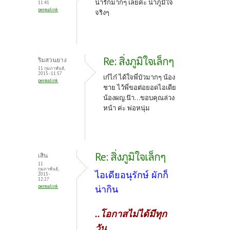
น่ารักมากๆ เลยค่ะ น่าภูมิใจ
11:41
permalink
จริงๆ
Re: สิ่งภูมิใจเล็กๆ
ริมสวนยาง
11 กุมภาพันธ์,
2015 - 11:57
เก๋ไก๋ ได้ใจพี่บัวมากๆ น้อง
permalink
ชาย ไว้พี่ขอต่อยอดไอเดีย
น้องผญ.น๊า...ขอบคุณล่วง
หน้า ค่ะ พ่อหนุ่ม
Re: สิ่งภูมิใจเล็กๆ
เสิน
11
กุมภาพันธ์,
ไอเดียอนุรักษ์ ผักก็
2015 -
12:27
permalink
น่ากิน
..โอกาสไม่ได้มีทุก
วัน..