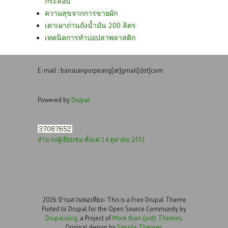
กระสอบ
ความสุขจากการขายผัก
เตาเผาถ่านถังน้ำมัน 200 ลิตร
เทคนิคการทำบ่อปลาพลาสติก
E-mail : bansuanporpeang[at]gmail[dot]com
Powered by
Drupal
จำนวนผู้เยี่ยมชม ตั้งแต่ 14 ตุลาคม 2551
2026 บ้านสวนพอเพียง- This is a Free Drupal Theme
Ported to Drupal for the Open Source Community by
Drupalizing
, a Project of
More than (just) Themes
.
Original design by
Simple Themes
.