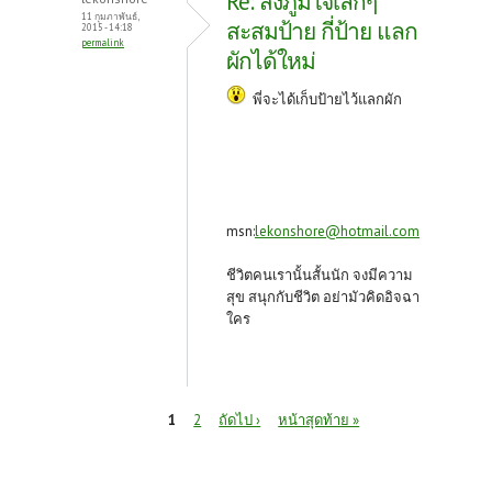
Re: สิ่งภูมิใจเล็กๆ
11 กุมภาพันธ์,
สะสมป้าย กี่ป้าย แลก
2015 - 14:18
permalink
ผักได้ใหม่
พี่จะได้เก็บป้ายไว้แลกผัก
msn:
lekonshore@hotmail.com
ชีวิตคนเรานั้นสั้นนัก จงมีความ
สุข สนุกกับชีวิต อย่ามัวคิดอิจฉา
ใคร
หน้า
1
2
ถัดไป ›
หน้าสุดท้าย »