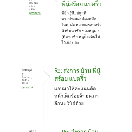
พี่นู๋สร้อย แปดริ้ว
สิงหาคม,
2015 -
11:02
พี่อิ๋ว รู้ดี.. ปลูกที่
permalink
พระประแดง ต้องหม้อ
ใหญ่ ค่ะ หลายครอบครัว
ถ้าที่มหาชัย ของหนูเอง
(ที่มหาชัย หนูก็ลงต้นไม้
ไว้เยอะ ค่ะ
Re: ส่งการ บ้าน พี่นู๋
priraya
21
สร้อย แปดริ้ว
สิงหาคม,
2015 -
18:52
แอบมาให้คะแนนตัด
permalink
หน้าเต็มร้อยจ้า ธค.มา
อีกนะ ริโอ้ด้วย
Re: ส่งการ บ้าน
alice