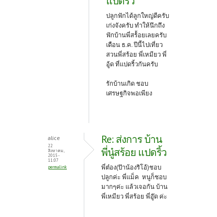
แปดริ้ว
ปลูกฟักได้ลูกใหญ่ดีครับ
เก่งจังครับ ทำให้นึกถึง
ฟักบ้านพี่สร้้อยเลยครับ
เดือน ธ.ค. ปีนี้ไปเที่ยว
สวนพี่สร้อย พี่เหมียว พี่
อู้ด ที่แปดริ้วกันครับ
รักบ้านเกิด ชอบ
เศรษฐกิจพอเพียง
Re: ส่งการ บ้าน
alice
22
พี่นู๋สร้อย แปดริ้ว
สิงหาคม,
2015 -
11:07
พี่ต๋อง(ป๊าน้องริโอ้)ชอบ
permalink
ปลูกค่ะ พี่แม็ค หนูก็ชอบ
มากๆค่ะ แล้วเจอกัน บ้าน
พี่เหมียว พี่สร้อย พี่อู๊ด ค่ะ