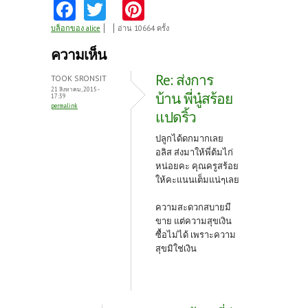
Fa
T
Pi
ce
w
nt
บล็อกของ alice
อ่าน 10664 ครั้ง
b
itt
er
ความเห็น
o
er
es
Re: ส่งการ
TOOK SRONSIT
o
t
21 สิงหาคม, 2015 -
บ้าน พี่นู๋สร้อย
17:39
permalink
k
แปดริ้ว
ปลูกได้ดกมากเลย
อลิส ส่งมาให้พี่ต้มไก่
หน่อยคะ คุณครูสร้อย
ให้คะแนนเต็มแน่ๆเลย
ความสะดวกสบายมี
ขาย แต่ความสุขเงิน
ซื้อไม่ได้ เพราะความ
สุขมิใช่เงิน