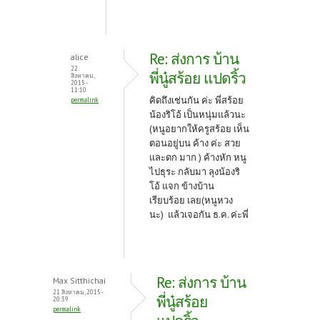
Re: ส่งการ บ้าน
alice
22
พี่นู๋สร้อย แปดริ้ว
สิงหาคม,
2015 -
11:10
คิดถึงเช่นกัน ค่ะ พี่สร้อย
permalink
น้องริโอ้ เป็นหนุ่มแล้วนะ
(หนูอยากให้ครูสร้อย เห็น
ตอนอยู่บน ค้าง ค่ะ สวย
และดก มาก ) ค้างหัก หนู
ไปธุระ กลับมา ลุงน้องริ
โอ้ แจก ข้างบ้าน
เรียบร้อย เลย(หนูหวง
นะ) แล้วเจอกัน ธ.ค. ค่ะพี่
Re: ส่งการ บ้าน
Max Sitthichai
21 สิงหาคม, 2015 -
พี่นู๋สร้อย
20:39
permalink