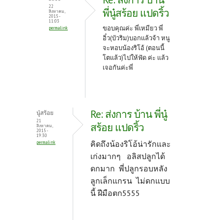
22
พี่นู๋สร้อย แปดริ้ว
สิงหาคม,
2015 -
11:03
ขอบคุณค่ะ พี่เหมียว พี่
permalink
อิ๋ว(บัวริม)บอกแล้วจ้า หนู
จะหอบน้องริโอ้ (ตอนนี้
โตแล้ว)ไปให้ฟัด ค่ะ แล้ว
เจอกันค่ะพี่
Re: ส่งการ บ้าน พี่นู๋
นู๋สร้อย
21
สร้อย แปดริ้ว
สิงหาคม,
2015 -
19:30
คิดถึงน้องริโอ้น่ารักและ
permalink
เก่งมากๆ อลิสปลูกได้
ดกมาก พี่ปลูกรอบหลัง
ลูกเล็กแกรน ไม่ดกแบบ
นี้ ฝีมือตก5555