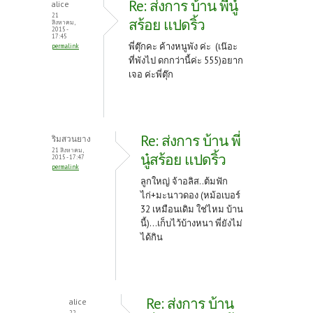
Re: ส่งการ บ้าน พี่นู๋
alice
21
สร้อย แปดริ้ว
สิงหาคม,
2015 -
17:45
พี่ตุ๊กคะ ค้างหนูพัง ค่ะ (เน๊อะ
permalink
ที่พังไป ดกกว่านี้ค่ะ 555)อยาก
เจอ ค่ะพี่ตุ๊ก
Re: ส่งการ บ้าน พี่
ริมสวนยาง
21 สิงหาคม,
นู๋สร้อย แปดริ้ว
2015 - 17:47
permalink
ลูกใหญ่ จ้าอลิส..ต้มฟัก
ไก่+มะนาวดอง (หม้อเบอร์
32 เหมือนเดิม ใช่ไหม บ้าน
นี้)...เก็บไว้บ้างหนา พี่ยังไม่
ได้กิน
Re: ส่งการ บ้าน
alice
22