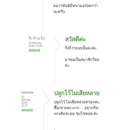
ผมว่าพันธ์มีหนามอร่อยกว่า
นะครับ
สวัสดีค่ะ
กิ่ง ก้าน ใบ
13 สิงหาคม,
2010 - 21:00
กิ่งก็ว่าแบบนั้นละค่ะ
permalink
มาขอเป็นสมาชิกใหม่
ค่ะ
ปลูกไว้ไม่เสียหลาย
kanvara
11
สิงหาคม,
ปลูกไว้ ไม่เสียหลายหรอกค่ะ
2010 -
15:57
ซื้อเขาแพง มาก ....อยากกิน
permalink
แกงส้มชะอม ชุบไข่ทอด ค่ะ