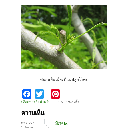
ชะอมพื้นเมืองที่แม่ปลูกไว้ค่ะ
Fa
T
Pi
ce
w
nt
บล็อกของ กิ่ง ก้าน ใบ
อ่าน 14302 ครั้ง
b
itt
er
ความเห็น
o
er
es
ผักขะ
แดง อุบล
11 สิงหาคม,