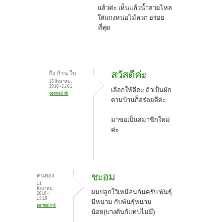
แล้วค่ะ เห็นแล้วน้ำลายไหล
ใส่แกงหน่อไม้ลวก อร่อย
ที่สุด
สวัสดีค่ะ
กิ่ง ก้าน ใบ
13 สิงหาคม,
2010 - 21:01
เลือกให้ดีค่ะ ถ้าเป็นผัก
permalink
ตามบ้านก็อร่อยดีค่ะ
มาขอเป็นสมาชิกใหม่
ค่ะ
ชะอม
คนยอง
11
สิงหาคม,
ผมปลูกใว้เหมือนกันครับ พันธุ์
2010 -
15:18
มีหนาม กับพันธุ์หนาม
permalink
น้อย(บางต้นก้แทบไม่มี)