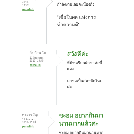
o
t
2010 -
กำลังงามเลยค่ะน้องกิ่ง
14:29
k
permalink
"เชื่อในผล แห่งการ
ทำความดี"
สวัสดีค่ะ
กิ่ง ก้าน ใบ
11 สิงหาคม,
2010 - 14:40
ที่บ้านเรียกผักขาค่ะพี่
permalink
แดง
มาขอเป็นสมาชิกใหม่
ค่ะ
ชะอม อยากกินมา
ครองขวัญ
11 สิงหาคม,
นานมากแล้วค่ะ
2010 - 15:01
permalink
ชะอม อยากกินมานานมาก