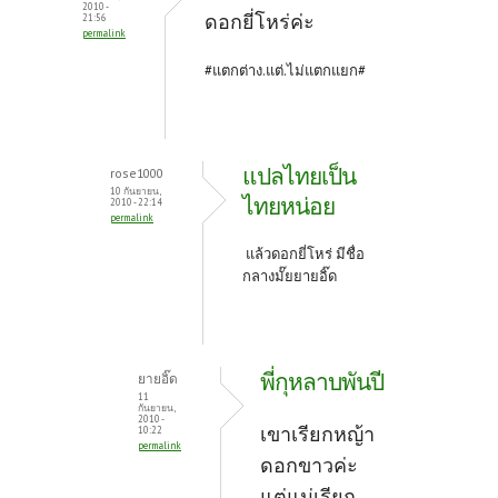
2010 -
k
ดอกยี่โหร่ค่ะ
21:56
permalink
#แตกต่าง.แต่.ไม่แตกแยก#
แปลไทยเป็น
rose1000
10 กันยายน,
ไทยหน่อย
2010 - 22:14
permalink
แล้วดอกยี่โหร่ มีชื่อ
กลางมั๊ยยายอิ๊ด
พี่กุหลาบพันปี
ยายอิ๊ด
11
กันยายน,
2010 -
เขาเรียกหญ้า
10:22
permalink
ดอกขาวค่ะ
แต่แม่เรียก