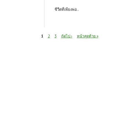
ชีวืตที่เพียงพอ..
หน้า
1
2
3
ถัดไป ›
หน้าสุดท้าย »