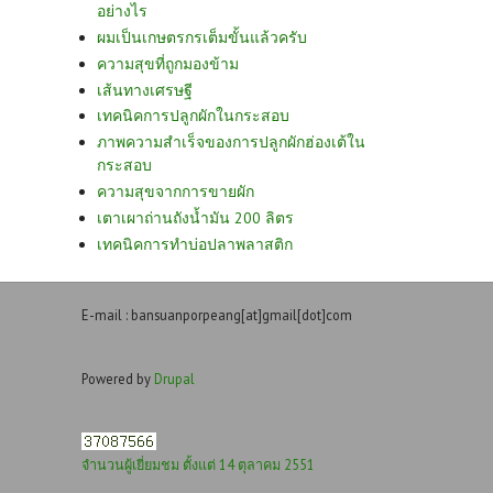
อย่างไร
ผมเป็นเกษตรกรเต็มขั้นแล้วครับ
ความสุขที่ถูกมองข้าม
เส้นทางเศรษฐี
เทคนิคการปลูกผักในกระสอบ
ภาพความสำเร็จของการปลูกผักฮ่องเต้ใน
กระสอบ
ความสุขจากการขายผัก
เตาเผาถ่านถังน้ำมัน 200 ลิตร
เทคนิคการทำบ่อปลาพลาสติก
E-mail : bansuanporpeang[at]gmail[dot]com
Powered by
Drupal
จำนวนผู้เยี่ยมชม ตั้งแต่ 14 ตุลาคม 2551