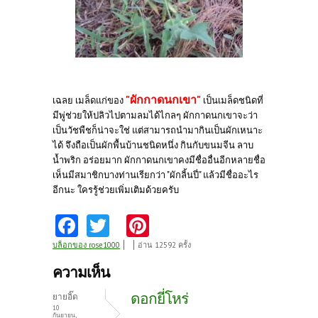
"ผักกาดนกเขา"
เฉลย เมล็ดแก่ของ
เป็นเมล็ดชนิดที่
มีพู่ช่วยให้ปลิวไปตามลมได้ไกลๆ ผักกาดนกเขาจะว่า
เป็นวัชพืชก็น่าจะใช่ แต่สามารถนำมากินเป็นผักเหนาะ
ได้ จึงถือเป็นผักพื้นบ้านชนิดหนึ่ง กินกับขนมจีน ลาบ
น้ำพริก อร่อยมาก ผักกาดนกเขาคงมีชื่ออื่นอีกหลายชื่อ
เห็นมีสมาชิกบางท่านเรียกว่า "ผักลิ้นปี่" แล้วมีชื่ออะไร
อีกนะ ใครรู้ช่วยเพิ่มเติมด้วยครับ
Fa
T
Pi
ce
w
nt
บล็อกของ rose1000
อ่าน 12592 ครั้ง
b
itt
er
ความเห็น
o
er
es
ดอกยี่โหร่
ยายอิ๊ด
o
t
10
กันยายน,