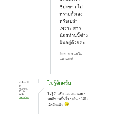
ชีปะขาว ไม่
ทราบตั้งเอง
หรือเปล่า
เพราะ สาว
น้อยท่านนี้ช่าง
ฝันอยู่ด้วยค่ะ
#แตกต่าง.แต่.ไม่
แตกแยก#
ไม่รู้จักครับ
sblue12
10
กันยายน,
2010 -
ไม่รู้จักครับ แต่สวย.. ชอบ ๆ
22:11
permalink
ขนสีขาวเป็นริ้ว ๆ เส้น ๆ ได้ไอ
เดียอีกแล้ว..