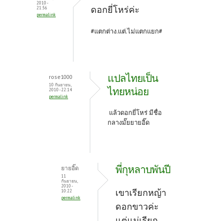
2010 -
k
ดอกยี่โหร่ค่ะ
21:56
permalink
#แตกต่าง.แต่.ไม่แตกแยก#
แปลไทยเป็น
rose1000
10 กันยายน,
ไทยหน่อย
2010 - 22:14
permalink
แล้วดอกยี่โหร่ มีชื่อ
กลางมั๊ยยายอิ๊ด
พี่กุหลาบพันปี
ยายอิ๊ด
11
กันยายน,
2010 -
เขาเรียกหญ้า
10:22
permalink
ดอกขาวค่ะ
แต่แม่เรียก