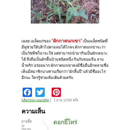
"ผักกาดนกเขา"
เฉลย เมล็ดแก่ของ
เป็นเมล็ดชนิดที่
มีพู่ช่วยให้ปลิวไปตามลมได้ไกลๆ ผักกาดนกเขาจะว่า
เป็นวัชพืชก็น่าจะใช่ แต่สามารถนำมากินเป็นผักเหนาะ
ได้ จึงถือเป็นผักพื้นบ้านชนิดหนึ่ง กินกับขนมจีน ลาบ
น้ำพริก อร่อยมาก ผักกาดนกเขาคงมีชื่ออื่นอีกหลายชื่อ
เห็นมีสมาชิกบางท่านเรียกว่า "ผักลิ้นปี่" แล้วมีชื่ออะไร
อีกนะ ใครรู้ช่วยเพิ่มเติมด้วยครับ
Fa
T
Pi
ce
w
nt
บล็อกของ rose1000
อ่าน 12583 ครั้ง
b
itt
er
ความเห็น
o
er
es
ดอกยี่โหร่
ยายอิ๊ด
o
t
10
กันยายน,