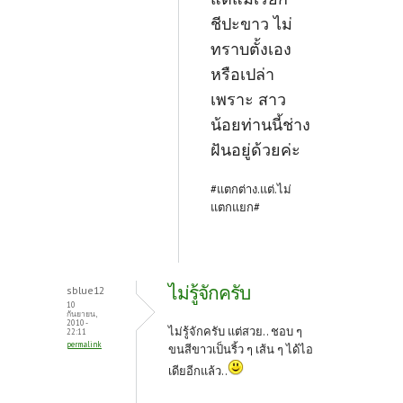
ชีปะขาว ไม่
ทราบตั้งเอง
หรือเปล่า
เพราะ สาว
น้อยท่านนี้ช่าง
ฝันอยู่ด้วยค่ะ
#แตกต่าง.แต่.ไม่
แตกแยก#
ไม่รู้จักครับ
sblue12
10
กันยายน,
2010 -
ไม่รู้จักครับ แต่สวย.. ชอบ ๆ
22:11
permalink
ขนสีขาวเป็นริ้ว ๆ เส้น ๆ ได้ไอ
เดียอีกแล้ว..