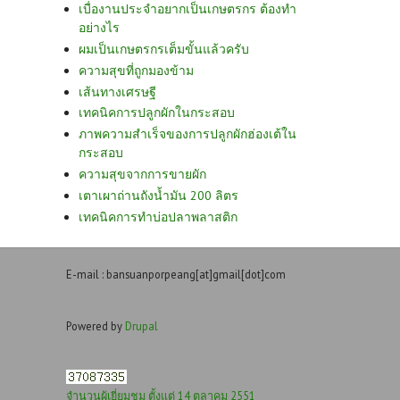
เบื่องานประจำอยากเป็นเกษตรกร ต้องทำ
อย่างไร
ผมเป็นเกษตรกรเต็มขั้นแล้วครับ
ความสุขที่ถูกมองข้าม
เส้นทางเศรษฐี
เทคนิคการปลูกผักในกระสอบ
ภาพความสำเร็จของการปลูกผักฮ่องเต้ใน
กระสอบ
ความสุขจากการขายผัก
เตาเผาถ่านถังน้ำมัน 200 ลิตร
เทคนิคการทำบ่อปลาพลาสติก
E-mail : bansuanporpeang[at]gmail[dot]com
Powered by
Drupal
จำนวนผู้เยี่ยมชม ตั้งแต่ 14 ตุลาคม 2551