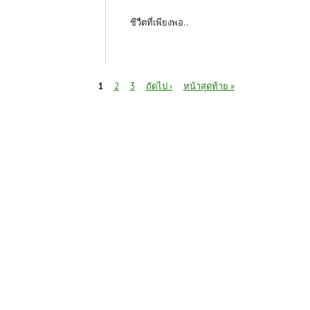
ชีวืตที่เพียงพอ..
หน้า
1
2
3
ถัดไป ›
หน้าสุดท้าย »