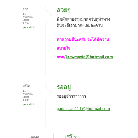
สวยๆ
chai
13
กันยายน,
พืชผักสวยงามมากครับดูท่าทาง
2010 -
12:32
ดินจะดีเอามากๆเลยละครับ
permalink
ทำความดีนะครับ จะได้มีความ
สบายใจ
msn/
krawmovie@hotmail.com
รออยู่
เจ้โส
13
กันยายน,
รออยู่จ๋าาาาาาาา
2010 -
14:41
permalink
garden_art1139@hotmail.com
เจ๊โส..
ตองอู