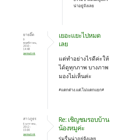
น่าอยู่จังเลย
เยอะแยะไปหมด
ยายอิ๊ด
9
เลย
พฤศจิกายน,
2010 -
14:48
permalink
แต่ทำอย่างไรดีค่ะให้
ได้ดูทุกภาพ บางภาพ
มองไม่เห็นค่ะ
#แตกต่าง.แต่.ไม่แตกแยก#
Re: เชิญชมรอบบ้าน
สาวภูธร
6 มกราคม,
น้องหมูค่ะ
2012 -
15:00
permalink
ร่มรื่นน่าอยู่จังเลย