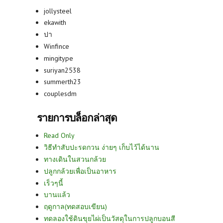
jollysteel
ekawith
ปา
Winfince
mingitype
suriyan2538
summerth23
couplesdm
รายการบล็อกล่าสุด
Read Only
วิธีทำสับปะรดกวน ง่ายๆ เก็บไว้ได้นาน
ทางเดินในสวนกล้วย
ปลูกกล้วยเพื่อเป็นอาหาร
เร็วๆนี้
บานแล้ว
ฤดูกาล(ทดสอบเขียน)
ทดลองใช้ดินขุยไผ่เป็นวัสดุในการปลูกบอนสี