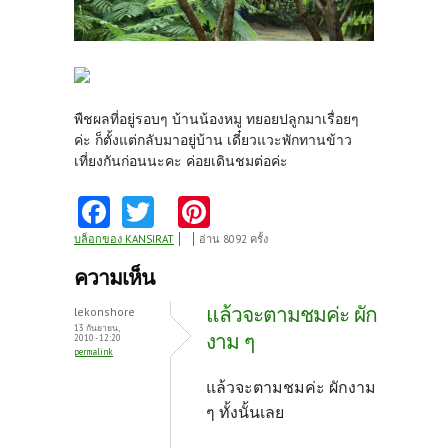
พืชผลที่อยู่รอบๆ บ้านน้องหมู ทยอยปลูกมาเรื่อยๆ
ค่ะ ก็ตั้งแต่กลับมาอยู่บ้าน เดี๋ยวแวะพักทานข้าว
เที่ยงกันก่อนนะคะ ค่อยเดินชมต่อค่ะ
Fa
T
Pi
ce
w
nt
บล็อกของ KANSIRAT
อ่าน 8092 ครั้ง
b
itt
er
ความเห็น
o
er
es
แล้วจะตามชมค่ะ ผัก
lekonshore
o
t
13 กันยายน,
งาม ๆ
2010 - 12:20
permalink
k
แล้วจะตามชมค่ะ ผักงาม
ๆ ทั้งนั้นเลย