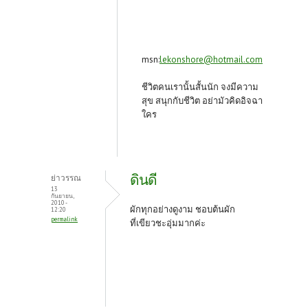
msn:
lekonshore@hotmail.com
ชีวิตคนเรานั้นสั้นนัก จงมีความ
สุข สนุกกับชีวิต อย่ามัวคิดอิจฉา
ใคร
ดินดี
ย่าวรรณ
13
กันยายน,
2010 -
ผักทุกอย่างดูงาม ชอบต้นผัก
12:20
permalink
ที่เขียวชะอุ่มมากค่ะ