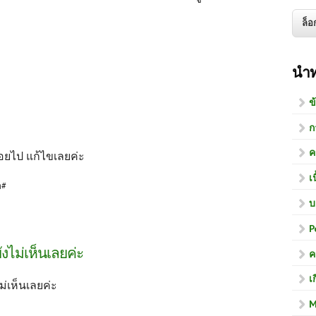
นำ
ข
ก
ค
น้อยไป แก้ไขเลยค่ะ
เ
ก#
บ
P
ังไม่เห็นเลยค่ะ
ค
เ
ม่เห็นเลยค่ะ
M