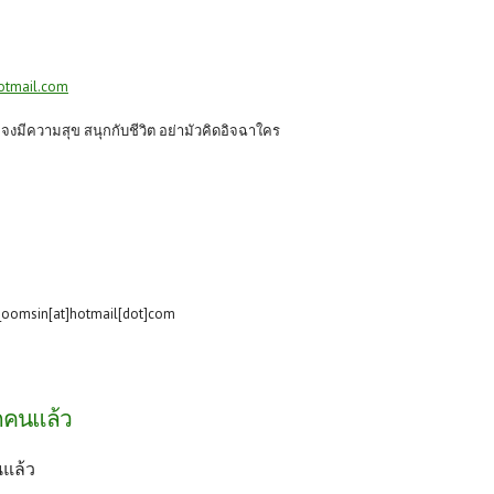
otmail.com
ก จงมีความสุข สนุกกับชีวิต อย่ามัวคิดอิจฉาใคร
_oomsin[at]hotmail[dot]com
ีกคนแล้ว
นแล้ว