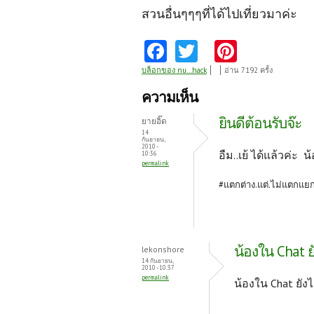
สวนอื่นๆๆๆที่ได้ไปเที่ยวมาค่ะ
Fa
T
Pi
ce
w
nt
บล็อกของ nu...hack
อ่าน 7192 ครั้ง
b
itt
er
ความเห็น
o
er
es
ยินดีต้อนรับจ๊ะ
ยายอิ๊ด
o
t
14
กันยายน,
2010 -
k
อืม..เย้ ได้แล้วค่ะ 
10:36
permalink
#แตกต่าง.แต่.ไม่แตกแย
น้องใน Chat ย
lekonshore
14 กันยายน,
2010 - 10:37
permalink
น้องใน Chat ยังไ