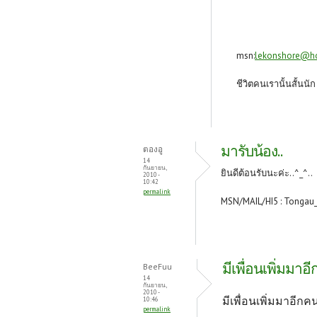
msn:
lekonshore@h
ชีวิตคนเรานั้นสั้นนั
มารับน้อง..
ตองอู
14
กันยายน,
ยินดีต้อนรับนะค่ะ..^_^..
2010 -
10:42
permalink
MSN/MAIL/HI5 : Tongau
มีเพื่อนเพิ่มมาอ
BeeFuu
14
กันยายน,
2010 -
มีเพื่อนเพิ่มมาอีกค
10:46
permalink