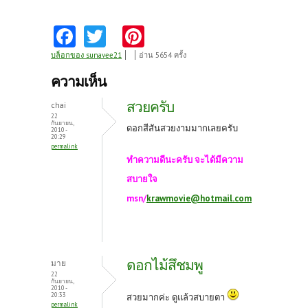
Fa
T
Pi
ce
w
nt
บล็อกของ sunavee21
อ่าน 5654 ครั้ง
b
itt
er
ความเห็น
o
er
es
สวยครับ
chai
o
t
22
กันยายน,
ดอกสีสันสวยงามมากเลยครับ
2010 -
k
20:29
permalink
ทำความดีนะครับ จะได้มีความ
สบายใจ
msn/
krawmovie@hotmail.com
ดอกไม้สึชมพู
มาย
22
กันยายน,
2010 -
20:33
สวยมากค่ะ ดูแล้วสบายตา
permalink