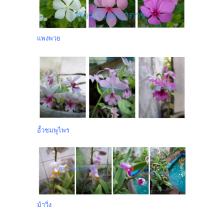
แพงพวย
อั้วชมพูไพร
ม้าวิ่ง