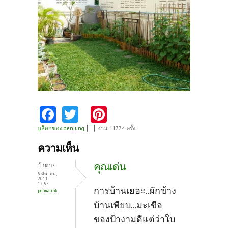
Fa
T
Pi
ce
w
nt
บล็อกของ denjung
อ่าน 11774 ครั้ง
b
itt
er
ความเห็น
o
er
es
คุณเด่น
ป้าต่าย
o
t
6 มีนาคม,
2011 -
12:57
k
การบ้านเยอะ..ผักข้าง
permalink
บ้านเพียบ...มะเขือ
ของป้างามดีแต่ว่าใบ