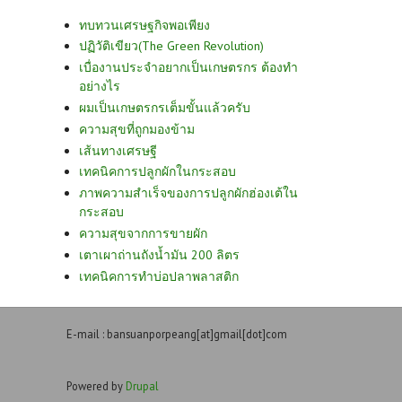
ทบทวนเศรษฐกิจพอเพียง
ปฏิวัติเขียว(The Green Revolution)
เบื่องานประจำอยากเป็นเกษตรกร ต้องทำ
อย่างไร
ผมเป็นเกษตรกรเต็มขั้นแล้วครับ
ความสุขที่ถูกมองข้าม
เส้นทางเศรษฐี
เทคนิคการปลูกผักในกระสอบ
ภาพความสำเร็จของการปลูกผักฮ่องเต้ใน
กระสอบ
ความสุขจากการขายผัก
เตาเผาถ่านถังน้ำมัน 200 ลิตร
เทคนิคการทำบ่อปลาพลาสติก
E-mail : bansuanporpeang[at]gmail[dot]com
Powered by
Drupal