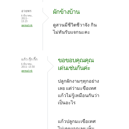
ผักข้างบ้าน
อวยพร
6 มีนาคม,
2011 -
13:23
ดูสวนมีชีวิตชีวาจัง กิน
permalink
ไม่ทันรับแจกนะคะ
ขอขอบคุณคุณ
แก้ว กุ๊ก กิ๊ก
6 มีนาคม,
เด่นเช่นกันค่ะ
2011 - 13:30
permalink
ปลูกผักงามๆทุกอย่าง
เลย แต่ว่ามะขือเทศ
แก้วไม่รู้เหมือนกันว่า
เป็นอะไร
แก้วปลูกมะเขือเทศ
ไม่เคยงอกเลย เห็น