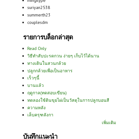
mingitype
suriyan2538
summerth23
couplesdm
รายการบล็อกล่าสุด
Read Only
วิธีทำสับปะรดกวน ง่ายๆ เก็บไว้ได้นาน
ทางเดินในสวนกล้วย
ปลูกกล้วยเพื่อเป็นอาหาร
เร็วๆนี้
บานแล้ว
ฤดูกาล(ทดสอบเขียน)
ทดลองใช้ดินขุยไผ่เป็นวัสดุในการปลูกบอนสี
ความหลัง
เล็บครุฑลังกา
เพิ่มเติม
บันทึกแนะนำ