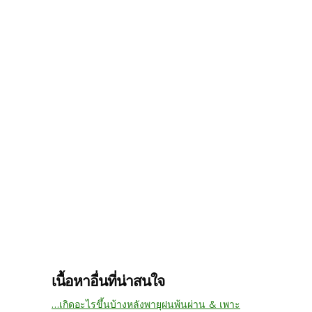
เนื้อหาอื่นที่น่าสนใจ
...เกิดอะไรขึ้นบ้างหลังพายุฝนพ้นผ่าน & เพาะ