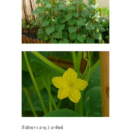
ถั่วฝักยาว อายุ 2 อาทิตย์