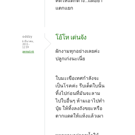
คิดให้แตกต่าง...แต่อย่า
แตกแยก
โอ้โห เด่นจัง
oddzy
6 มีนาคม,
2011 -
12:59
ผักงามทุกอย่างเลยค่ะ
permalink
ปลูกเก่งนะเนี่ย
ใบมะเขือเทศกำลังจะ
เป็นโรคค่ะ รีบเด็ดใบนั้น
ทิ้งไปก่อนที่มันจะลาม
ไปใบอื่นๆ ห้ามเอาไปทำ
ปุ๋ย ให้ทิ้งลงถังขยะหรือ
ตากแดดให้แห้งแล้วเผา