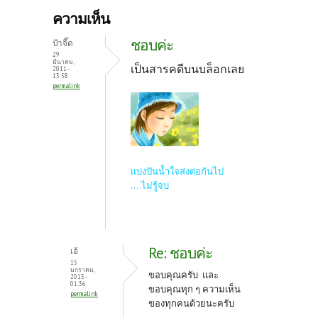
b
itt
er
ความเห็น
o
er
es
ชอบค่ะ
ป้าจี๊ด
o
t
29
มีนาคม,
เป็นสารคดีบนบล็อกเลย
2011 -
k
13:58
permalink
แบ่งปันน้ำใจส่งต่อกันไป
....ไม่รู้จบ
Re: ชอบค่ะ
เอ้
15
มกราคม,
ขอบคุณครับ และ
2013 -
01:36
ขอบคุณทุก ๆ ความเห็น
permalink
ของทุกคนด้วยนะครับ