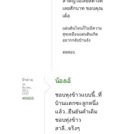
สำคัญไม่เสียสตางค์
เลยสักบาท ขอบคุณ
เด้อ
แผ่นดินไหนก็ไม่มีความ
สุขเหมือนแผ่นดินเกิด
อยากกลับบ้านจัง
ทดสอบ
น้องเอ้
ป้าต่าย
29
มีนาคม,
2011 -
ชอบหุงข้าวแบบนี้...ที่
15:37
permalink
บ้านแตกซะลูกหนึ่ง
แล้ว...ยืนยันคำเดิม
ชอบทุ่งข้าว
สาลี...จริงๆ