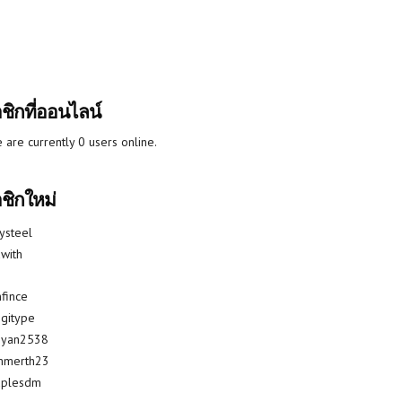
ชิกที่ออนไลน์
 are currently 0 users online.
ชิกใหม่
lysteel
with
fince
gitype
riyan2538
mmerth23
uplesdm