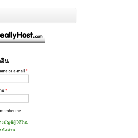
กอิน
ame or e-mail
*
่าน
*
emember me
างบัญชีผู้ใช้ใหม่
รหัสผ่าน