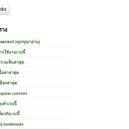
ทาง
้อตกลงร่วม(กรุณาอ่าน)
ารใช้งานเวบนี้
วามเห็นล่าสุด
นื้อหาล่าสุด
ล็อกล่าสุด
opular content
นทำเวบนี้
กี่ยวกับเวบนี้
y bookmarks