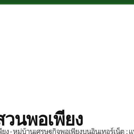
สวนพอเพียง
ยง - หมู่บ้านเศรษฐกิจพอเพียงบนอินเทอร์เน็ต : แ