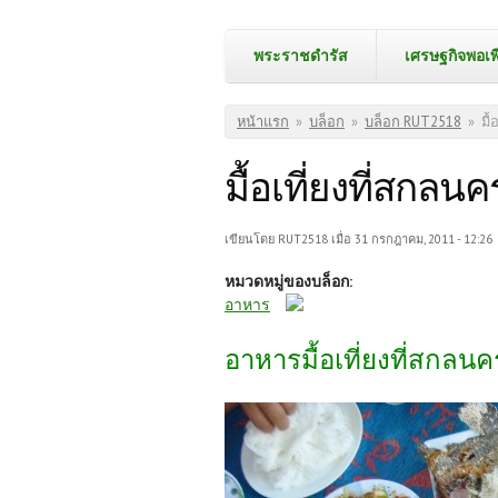
พระราชดำรัส
เศรษฐกิจพอเพ
คุณอยู่ที่นี่
หน้าแรก
»
บล็อก
»
บล็อก RUT2518
»
มื
มื้อเที่ยงที่สกลนค
เขียนโดย
RUT2518
เมื่อ 31 กรกฎาคม, 2011 - 12:26
หมวดหมู่ของบล็อก:
อาหาร
อาหารมื้อเที่ยงที่สกลน