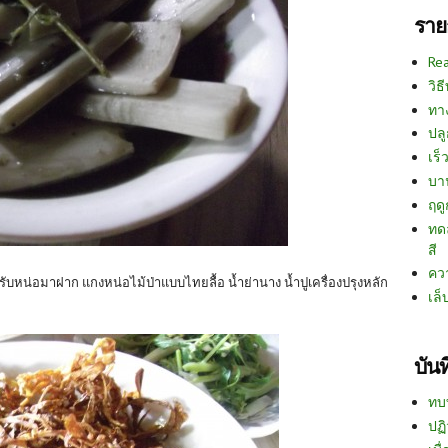
ราย
Re
วิธ
ทา
ปลู
เร็ว
บา
ฤด
ทด
สี
คว
ำรับหน่อมาฝาก แกงหน่อไม้ป่าแบบไทยลื้อ น้ำย่านาง น้ำปูเครื่องปรุงหลัก
เล็
บัน
ทบ
ปฏิ