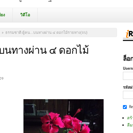
ียง
วิดีโอ
»
ธรรมชาติ ผู้คน...บนทางผ่าน ๔ ดอกไม้รายทาง(จบ)
..บนทางผ่าน ๔ ดอกไม้
ล็อ
Usern
:09
รหัสผ
R
สร้
ลืม