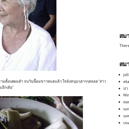
สมา
There
สมา
jol
eka
่ครามตั้งแต่ผมดำ จนวันนี้ผมขาวหมดแล้ว ใจยังหนุ่มๆฮาๆๆตลอด "สาว
มอีกเด้อ"
ปา
Win
min
su
su
co