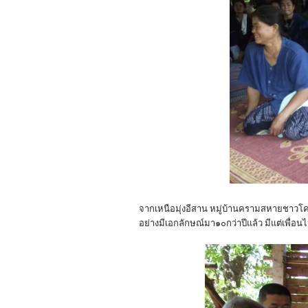
จากเหนือมุ่งอีสาน หมู่บ้านครามสหายชาวโ
อย่างมีเอกลักษณ์มา๑๐กว่าปีแล้ว มีแต่เพื่อ