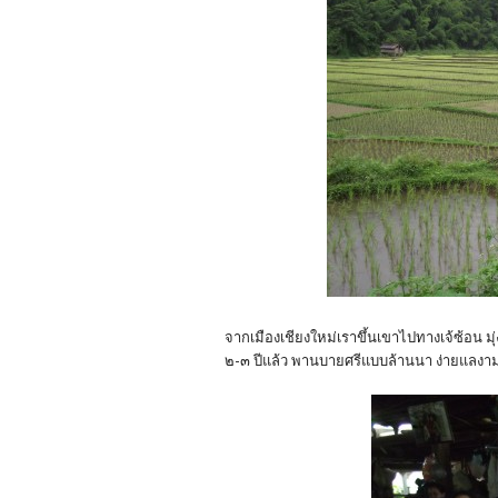
จากเมืองเชียงใหม่เราขึ้นเขาไปทางเจ้ซ้อน มุ่
๒-๓ ปีแล้ว พานบายศรีแบบล้านนา ง่ายแลงา