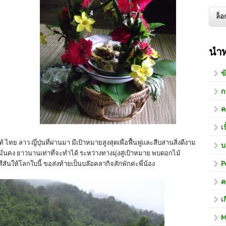
นำ
ข
ก
ค
เ
ย ลาว ญี่ปุ่นที่ผ่านมา มีเป้าหมายสูงสุดเพื่อฟื้นฟูและสืบสานสิ่งดีงาม
บ
งมั่นคง ยาวนานเท่าที่จะทำได้ ระหว่างทางมุ่งสู่เป้าหมาย พบดอกไม้
P
ันให้โลกใบนี้ ขอส่งท้ายเป็นบล๊อคลากิจสักพักค่ะพี่น้อง
ค
เ
M