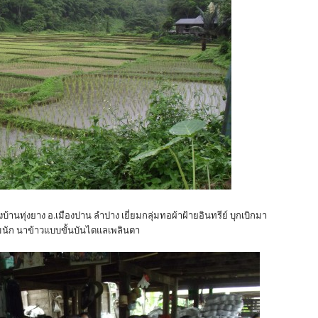
งบ้านทุ่งยาง อ.เมืองปาน ลำปาง เยี่ยมกลุ่มทอผ้าฝ้ายอินทรีย์ บุกเบิกมา
มนัก นาข้าวแบบขั้นบันไดแลเพลินตา