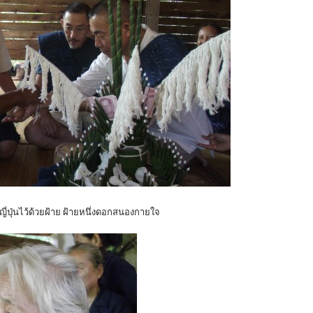
ไว้ด้วยฝ้าย ฝ้ายหนึ่งดอกสนองกายใจ