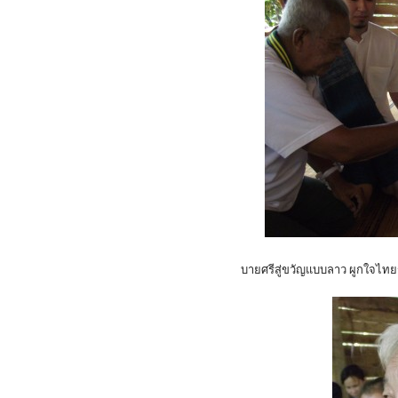
บายศรีสู่ขวัญแบบลาว ผูกใจไทยญี่ปุ่น