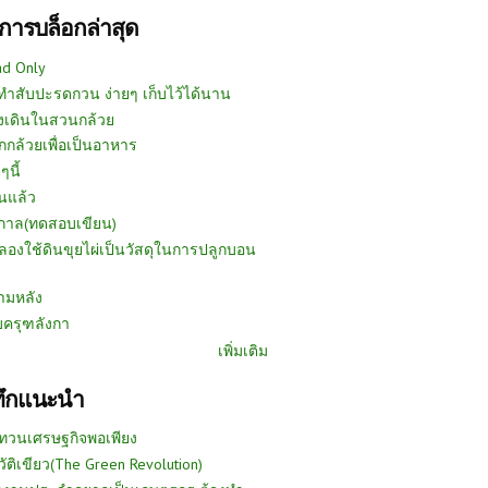
การบล็อกล่าสุด
ad Only
ีทำสับปะรดกวน ง่ายๆ เก็บไว้ได้นาน
งเดินในสวนกล้วย
กกล้วยเพื่อเป็นอาหาร
ๆนี้
นแล้ว
ูกาล(ทดสอบเขียน)
ลองใช้ดินขุยไผ่เป็นวัสดุในการปลูกบอน
ามหลัง
บครุฑลังกา
เพิ่มเติม
ทึกแนะนำ
ทวนเศรษฐกิจพอเพียง
วัติเขียว(The Green Revolution)