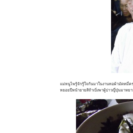
แม่หนูไพรู้จักรู้ใจกันมาในงานทอผ้ามัดหมี
หยอยปีหน้ายายสิถ้าเบิ่งพาผู้บ่าวญี่ปุ่นมาหยา