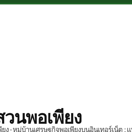
สวนพอเพียง
ยง - หมู่บ้านเศรษฐกิจพอเพียงบนอินเทอร์เน็ต : แ