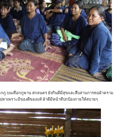
คกภู บนเทือกภูพาน สกลนคร ยังกินดีมีสุขและสืบสานการทอผ้าคราม
นไปหาเพราะมีของดีของแท้ ผ้าดีมีหน้าทีปกป้องกายให้สบายๆ