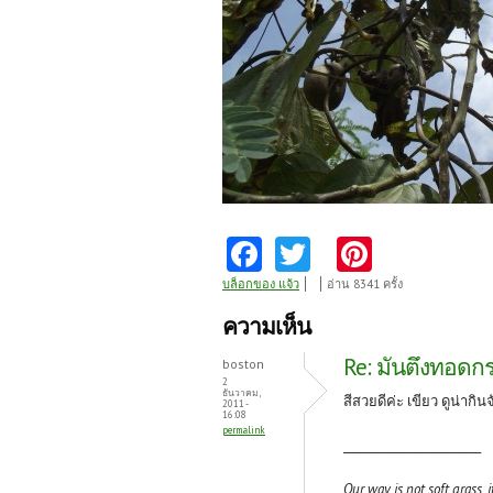
Fa
T
Pi
ce
w
nt
บล็อกของ แจ้ว
อ่าน 8341 ครั้ง
b
itt
er
ความเห็น
o
er
es
Re: มันตึงทอดก
boston
o
t
2
ธันวาคม,
สีสวยดีค่ะ เขียว ดูน่ากิน
2011 -
k
16:08
permalink
_________________________
Our way is not soft grass, 