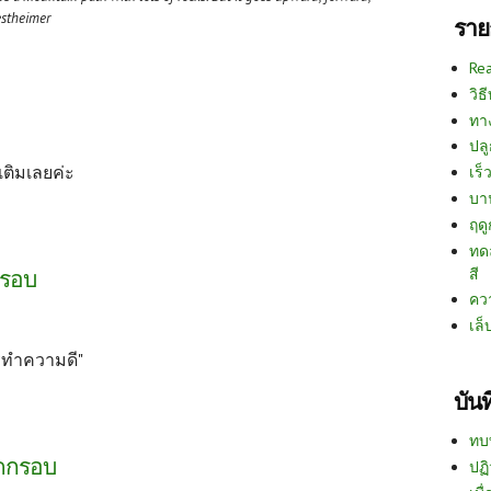
estheimer
ราย
Re
วิธ
ทา
ปลู
เติมเลยค่ะ
เร็ว
บา
ฤด
ทด
สี
กรอบ
คว
เล็
ารทำความดี"
บัน
ทบ
อดกรอบ
ปฏิ