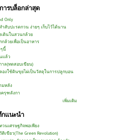
การบล็อกล่าสุด
ad Only
ีทำสับปะรดกวน ง่ายๆ เก็บไว้ได้นาน
งเดินในสวนกล้วย
กกล้วยเพื่อเป็นอาหาร
ๆนี้
นแล้ว
ูกาล(ทดสอบเขียน)
ลองใช้ดินขุยไผ่เป็นวัสดุในการปลูกบอน
ามหลัง
บครุฑลังกา
เพิ่มเติม
ทึกแนะนำ
ทวนเศรษฐกิจพอเพียง
วัติเขียว(The Green Revolution)