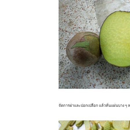
จัดการผ่าและปอกเปลือก แล้วหั่นแผ่นบาง ๆ หล