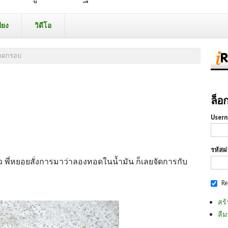
ียง
วิดีโอ
ทอดกรอบ
ล็อ
Usern
รหัสผ
ว พี่หยอยสั่งการมาว่าลองทอดในน้ำมัน ก็เลยจัดการกับ
R
สร้
ลืม