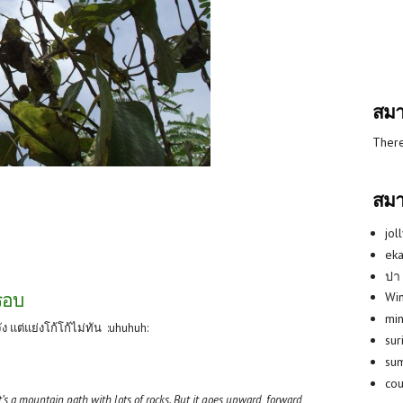
สมา
There
สมา
jol
eka
ปา
รอบ
Win
min
จัง แต่แย่งโก้โก้ไม่ทัน :uhuhuh:
su
su
co
it’s a mountain path with lots of rocks. But it goes upward, forward,