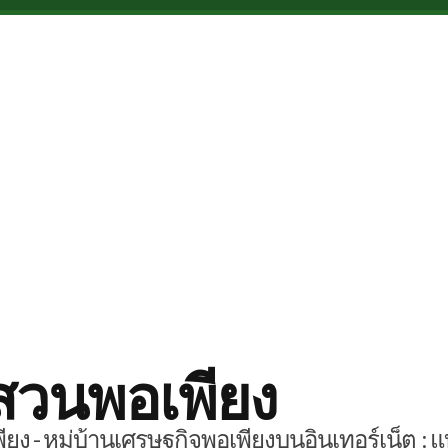
สวนพอเพียง
ยง - หมู่บ้านเศรษฐกิจพอเพียงบนอินเทอร์เน็ต : แ