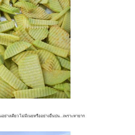
ป่นอย่างเดียว ไม่มีเนยหรืออย่างอื่นปน...เพราะหายาก