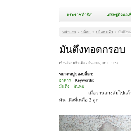
พระราชดำรัส
เศรษฐกิจพอเพ
คุณอยู่ที่นี่
หน้าแรก
»
บล็อก
»
บล็อก แจ้ว
»
มันตึง
มันตึงทอดกรอบ
เขียนโดย
แจ้ว
เมื่อ 2 ธันวาคม, 2011 - 15:57
หมวดหมู่ของบล็อก:
อาหาร
Keywords:
มันตึง
มันห่ม
เมื่อวานแกงส้มไปแล้
มัน...ตึงที่เหลือ 2 ลูก