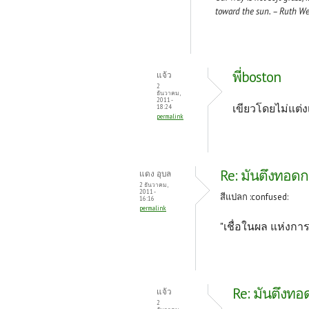
toward the sun. – Ruth W
พี่boston
แจ้ว
2
ธันวาคม,
2011 -
เขียวโดยไม่แต่ง
18:24
permalink
Re: มันตึงทอด
แดง อุบล
2 ธันวาคม,
2011 -
สีแปลก :confused:
16:16
permalink
"เชื่อในผล แห่งก
Re: มันตึงท
แจ้ว
2