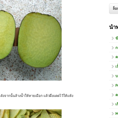
นำ
ข
ก
ค
เ
บ
P
ค
ังจากนั้นล้างน้ำให้หายเมือก แล้วผึ่งแดดไว้ให้แห้ง
เ
M