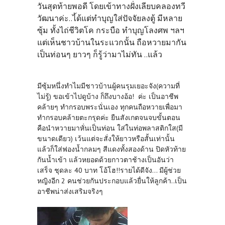
วันสุดท้ายพอดี โดยเข้าทางฝั่งเลียบคลองทวี
วัฒนาค่ะ..ไ้ด้แต่ทำบุญใส่ปัจจัยลงตู้ มีหลาย
ซุ้ม ทั้งไถ่ชีวิตโค กระบือ ทำบุญโลงศพ ฯลฯ
แต่เห็นชาวบ้านในระแวกนั้น ถือหวายมากัน
เป็นท่อนๆ ยาวๆ ก็รู้ว่ามาไม่ทัน ..แล้ว
มีซุ้มหนึ่งทำไมมีชาวบ้านผู้คนรุมเยอะจัง(ความที่
ไม่รู้) ขอเข้าไปดูบ้าง ก็ถึงบางอ้อ! ค่ะ เป็นอาชีพ
คล้ายๆ ทำกรอบพระนั่นเอง ทุกคนถือหวายเพื่อมา
ทำกรอบคล้ายตะกรุดค่ะ ยืนสังเกตจนจบขั้นตอน
คือนำหวายมาหั่นเป็นท่อน ใส่ในท่อพลาสติกใส(มี
ขนาดเดียว) เว้นแต่จะสั่งให้ยาวหรือสั้นเท่านั้น
แล้วก็ใส่ฟองน้ำกลมๆ สีแดงทั้งสองด้าน ปิดหัวท้าย
กันน้ำเข้า แล้วหยอดด้วยกาวตาช้างเป็นอันว่า
เสร็จ ชุดละ 40 บาท โอ้โฮ!!รายได้ดีจัง... มีผู้ช่วย
หญิงอีก 2 คนช่วยกันประกอบแล้วยื่นให้ลูกค้า..เป็น
อาชีพน่าส่งเสริมจริงๆ