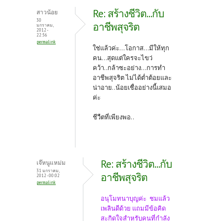
Re: สร้างชีวิต...กับ
สาวน้อย
30
อาชีพสุจริต
มกราคม,
2012 -
22:56
permalink
ใช่แล้วค่ะ...โอกาส...มีให้ทุก
คน...สุดแต่ใครจะไขว่
คว้า..กล้าซะอย่าง...การทำ
อาชีพสุจริต ไม่ได้ต่ำต้อยและ
น่าอาย..น้อยเชื่ออย่างนี้เสมอ
ค่ะ
ชีวืตที่เพียงพอ..
Re: สร้างชีวิต...กับ
เจ๊หนูแหม่ม
31 มกราคม,
อาชีพสุจริต
2012 - 00:02
permalink
อนุโมทนาบุญค่ะ ชมแล้ว
เพลินดีด้วย แถมมีข้อคิด
สะกิดใจสำหรับคนที่กำลัง