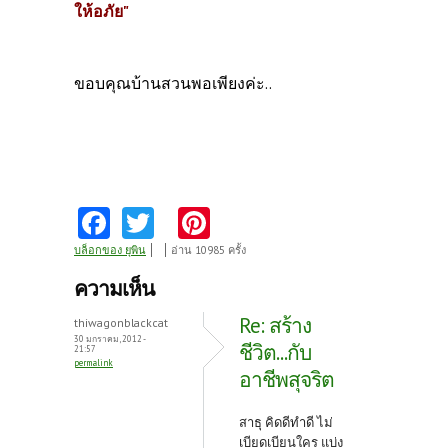
ให้อภัย"
ขอบคุณบ้านสวนพอเพียงค่ะ..
Fa
T
Pi
ce
w
nt
บล็อกของ ยุพิน
อ่าน 10985 ครั้ง
b
itt
er
ความเห็น
o
er
es
Re: สร้าง
thiwagonblackcat
o
t
30 มกราคม, 2012 -
ชีวิต...กับ
21:57
permalink
k
อาชีพสุจริต
สาธุ คิดดีทำดี ไม่
เบียดเบียนใคร แบ่ง