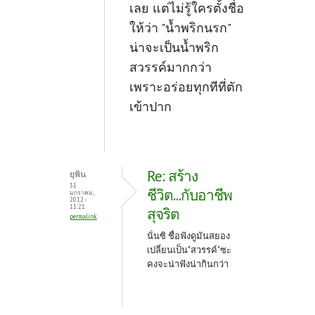
เลย แต่ไม่รู้ใครตั้งชื่อ
ให้ว่า "น้ำพริกนรก"
น่าจะเป็นน้ำพริก
สวรรค์มากกว่า
เพราะอร่อยทุกทีที่ตัก
เข้าปาก
Re: สร้าง
ยุพิน
31
ชีวิต...กับอาชีพ
มกราคม,
2012 -
11:21
สุจริต
permalink
นั่นซิ ชื่อฟังดูมันสยอง
เปลี่ยนเป็น"สวรรค์"ซะ
คงจะน่าฟังน่ากินกว่า