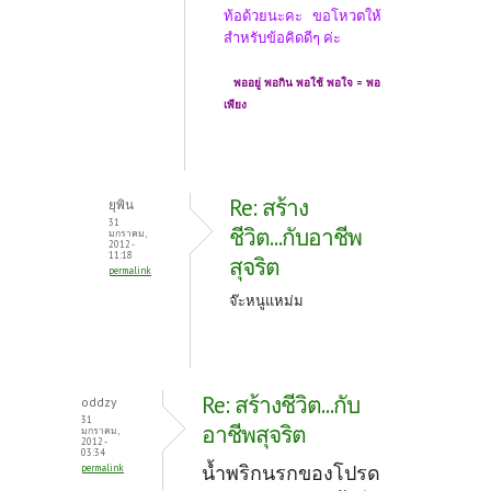
ท้อด้วยนะคะ ขอโหวตให้
สำหรับข้อคิดดีๆ ค่ะ
พออยู่ พอกิน พอใช้ พอใจ = พอ
เพียง
Re: สร้าง
ยุพิน
31
ชีวิต...กับอาชีพ
มกราคม,
2012 -
11:18
สุจริต
permalink
จ๊ะหนูแหม่ม
Re: สร้างชีวิต...กับ
oddzy
31
อาชีพสุจริต
มกราคม,
2012 -
03:34
น้ำพริกนรกของโปรด
permalink