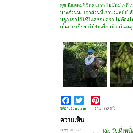
สุข นีแหละชีวิตคนเรา ไม่มีอะไรดี
บางส่วนนะ เอาส่วนที่เราประหยัดได
ปลูก เอาไว้ใช้ในครอบครัว ไม่ต้องไ
เป็นการเอื้ออารีย์กับเพื่อนบ้านในหมู
Fa
T
Pi
ce
w
nt
บล็อกของ mosamai
อ่าน 4920 ครั้ง
b
itt
er
ความเห็น
o
er
es
Re: วันที่เหนื่
ปลาทูแม่กลอง