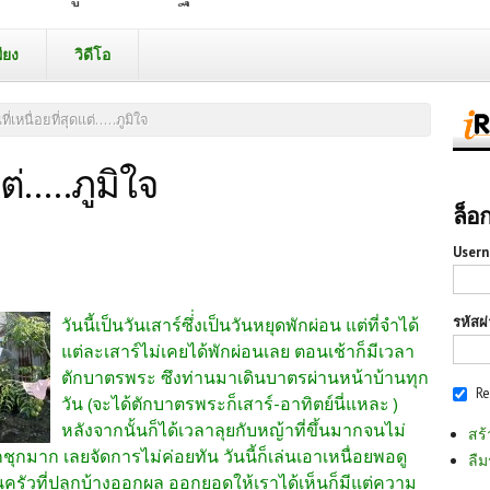
ียง
วิดีโอ
ที่เหนื่อยที่สุดแต่.....ภูมิใจ
ต่.....ภูมิใจ
ล็อ
Usern
รหัสผ
วันนี้เป็นวันเสาร์ซึ่่งเป็นวันหยุดพักผ่อน แต่ที่จำได้
แต่ละเสาร์ไม่เคยได้พักผ่อนเลย ตอนเช้าก็มีเวลา
ตักบาตรพระ ซึงท่านมาเดินบาตรผ่านหน้าบ้านทุก
R
วัน (จะได้ตักบาตรพระก็เสาร์-อาทิตย์นี่แหละ )
หลังจากนั้นก็ได้เวลาลุยกับหญ้าที่ขึ้นมากจนไม่
สร้
ชุกมาก เลยจัดการไม่ค่อยทัน วันนี้ก็เล่นเอาเหนื่อยพอดู
ลืม
นครัวที่ปลูกบ้างออกผล ออกยอดให้เราได้เห็นก็มีแต่ความ