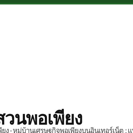
สวนพอเพียง
ยง - หมู่บ้านเศรษฐกิจพอเพียงบนอินเทอร์เน็ต : แ