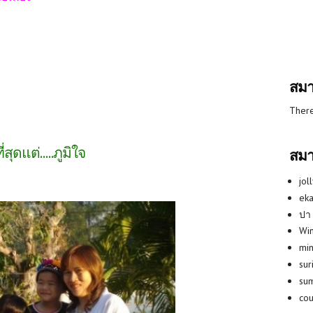
สมา
There
่สุดแต่.....ภูมิใจ
สมา
jol
eka
ปา
Win
min
su
su
co