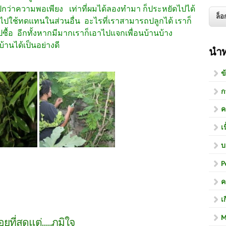
ไปกว่าความพอเพียง เท่าที่ผมได้ลองทำมา ก็ประหยัดไปได้
้ไปใช้ทดแทนในส่วนอื่น อะไรที่เราสามารถปลูกได้ เราก็
ปซื้อ อีกทั้งหากมีมากเราก็เอาไปแจกเพื่อนบ้านบ้าง
่บ้านได้เป็นอย่างดี
นำ
ข
ก
ค
เ
บ
P
ค
เ
M
อยที่สุดแต่.....ภูมิใจ