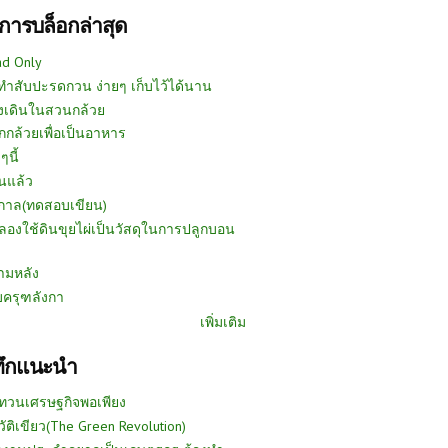
การบล็อกล่าสุด
ad Only
ีทำสับปะรดกวน ง่ายๆ เก็บไว้ได้นาน
งเดินในสวนกล้วย
กกล้วยเพื่อเป็นอาหาร
ๆนี้
นแล้ว
ูกาล(ทดสอบเขียน)
ลองใช้ดินขุยไผ่เป็นวัสดุในการปลูกบอน
ามหลัง
บครุฑลังกา
เพิ่มเติม
ทึกแนะนำ
ทวนเศรษฐกิจพอเพียง
วัติเขียว(The Green Revolution)