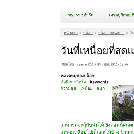
พระราชดำรัส
เศรษฐกิจพอเพ
คุณอยู่ที่นี่
หน้าแรก
»
บล็อก
»
บล็อก mosamai
»
วัน
วันที่เหนื่อยที่สุดแ
เขียนโดย
mosamai
เมื่อ 3 กันยายน, 2011 - 18:36
หมวดหมู่ของบล็อก:
ข้อคิดสะกิดใจ
Keywords:
ความสุข
เหนื่อย
สนุก
สามารถจะสู้กับมันได้ ยิ่งตอนนี้ฝนตก
แต่พอเหลือบไปเห็นผลไม้บ้าง ผักสว