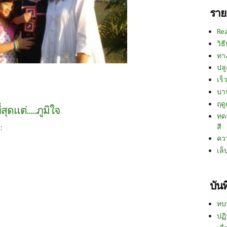
ราย
Re
วิธ
ทา
ปลู
เร็ว
บา
ฤด
่สุดแต่.....ภูมิใจ
ทด
สี
:
คว
เล็
บัน
ทบ
ปฏิ