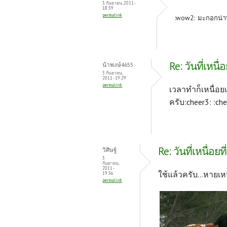
o
t
3 กันยายน, 2011 -
18:59
permalink
k
:wow2: มะกอกน่าท
Re: วันที่เหนื่อ
น้าพงษ์4655
3 กันยายน,
2011 - 19:29
permalink
เวลาทำก็เหนื่อ
ครับ:cheer3: :che
Re: วันที่เหนื่อยที่
วิศิษฐ์
3
กันยายน,
2011 -
ใช้แล้วครับ...หาย
19:36
permalink