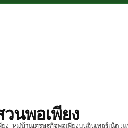
สวนพอเพียง
ยง - หมู่บ้านเศรษฐกิจพอเพียงบนอินเทอร์เน็ต : แ