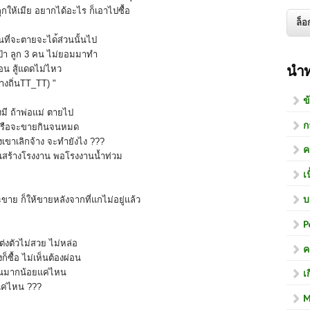
ลูกให้เมีย อยากได้อะไร ก็เอาไปซื้อ
ตอนที่จะตายจะได
้ส่วนนั้นไป
ับป้า ลูก 3 คน ไม่ยอมมาทำ
นำ
้อน สู้แดดไม่ไหว
ต่างถิ่นTT_TT) "
ข
งมี ถ้าพ่อแม่ ตายไป
ก
 หรือจะขายกินจนหมด
ึงเขาเลิกจ้าง จะทำยังไง ???
ค
นสร้างโรงงาน พอโรงงานน้ำท่วม
เ
บ
ขาย ก็ให้ขายหลังจากที่แกไม่อยู่แล้
ว
P
ต่งตัวไม่สวย ไม่หล่อ
ค
ก็ซื้อ ไม่เห็นต้องผ่อน
ีเงินมากน้อยแค่ไหน
เ
ะแค่ไหน ???
M