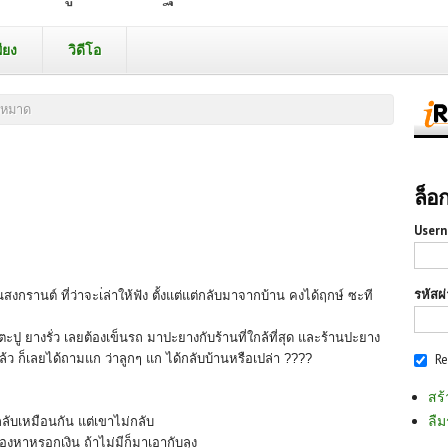
ียง
วิดีโอ
งหมาด
ล็อ
Usern
รหัสผ
นสงกรานต์ ที่ว่าจะเ่ล่าให้ฟัง
ตั้งแต่แต่กลับมาจากบ้าน คงได้ฤกษ์ ซะที
ปู ยางรั่ว เลยต้องเข็นรถ มาปะยางกับร้านที่ใกล้ที่สุด และร้านปะยาง
R
แล้ว
ก็เลยได้ถามแก ว่าลูกๆ แก ได้กลับบ้านหรือเปล่า ????
สร้
ลืม
ากลับเหมือนกัน แต่เขาไม่กลับ
องหาหรอกเงิน ถ้าไม่มีก็มาเอากับลุง