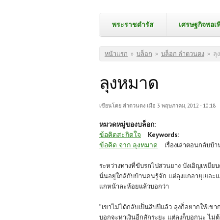
พระราชดำรัส
เศรษฐกิจพอเพ
คุณอยู่ที่นี่
หน้าแรก
»
บล็อก
»
บล็อก ลำดวนดง
»
ลุ
ลุงหมาด
เขียนโดย
ลำดวนดง
เมื่อ 3 พฤษภาคม, 2012 - 10:18
หมวดหมู่ของบล็อก:
ข้อคิดสะกิดใจ
Keywords:
ข้อคิด จาก ลุงหมาด
เรื่องเล่าตอนกลับบ้า
ระหว่างทางที่ขับรถไปสวนยาง บังเอิญเหยียบตะ
นั่นอยู่ใกล้กับบ้า
นคนรู้จัก แต่ลุงแกอายุเยอะ
แกหน้าละห้อยแล้วบอกว่า
"เขาไม่ได้กลับเป็นสิบปีแล้ว ลุงก็อยากให้เข
บอกจะหาเงินอีกสักระยะ แต่ลุงก็บอกนะ ไม่ต้