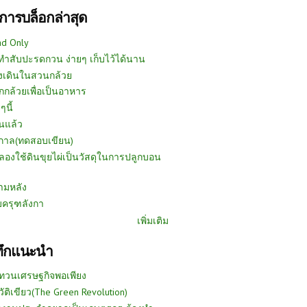
การบล็อกล่าสุด
ad Only
ีทำสับปะรดกวน ง่ายๆ เก็บไว้ได้นาน
งเดินในสวนกล้วย
กกล้วยเพื่อเป็นอาหาร
ๆนี้
นแล้ว
ูกาล(ทดสอบเขียน)
ลองใช้ดินขุยไผ่เป็นวัสดุในการปลูกบอน
ามหลัง
บครุฑลังกา
เพิ่มเติม
ทึกแนะนำ
ทวนเศรษฐกิจพอเพียง
วัติเขียว(The Green Revolution)