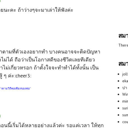
ยนะคะ ถ้าว่างๆจะมาเล่าให้ฟังค่ะ
สมา
There
ด้ทำตามที่ตัวเองอยากทำ บางคนอาจจะติดปัญหา
ไม่ได้ ถือว่าเป็นโอกาสดีของชีวิตเลยทีเดียว
สมา
าไม่เกี่ยวหรอก ถ้าตั้งใจจะทำทำได้ทั้งนั้น เป็น
jol
้ ๆ ค่ะ:cheer3:
eka
ปา
ทำตามวิถีพอเพียงของพ่อ"
Win
min
su
ด
su
co
นนี้เริ่มได้หลายอย่างแล้วค่ะ รอแค่เวลา ให้ทุก