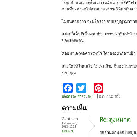
"อยู่อย่างแมว แต่ให้แวว เหมือน ราชสีห์" คำ
ก่อนที่จะลาแกไปสวนยาง เพราะได้คุยกับแก
ไม่สนหรอกว่า จะมีใครว่า จบปริญญามาทำ
แต่แกก็เห็นดีเห็นงามด้วย เพราะอาชีพทำไร่
ของแต่ละคน
ค่อยมาเล่าต่อคราวหน้า ใครยังอยากอ่านอี
และใครที่ไม่สนใจ ไม่เห็นด้วย ก็มองมันผ่า
ขอบคุณ
Fa
T
Pi
ce
w
nt
บล็อกของ ลำดวนดง
อ่าน 4720 ครั้ง
b
itt
er
ความเห็น
o
er
es
Re: ลุงหมาด
Gumthorn
o
t
3 พฤษภาคม,
2012 - 10:28
permalink
k
รออ่านตอนต่อไปอยู่นะ