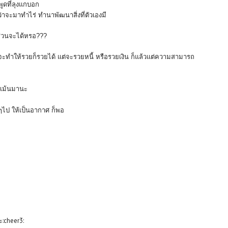
พูดที่ลุงแกบอก
ว่าจะมาทำไร่ ทำนา
พัฒนาสิ่งที่ตัวเองมี
สวนจะได้หรอ???
 จะทำให้รวยก็รวยได้ แต่จะรวยหนี้ หรือรวยเงิน ก็แล้วแต่ความสามารถ
ก เม้นมานะ
นๆไป ให้เป็นอากาศ ก็พอ
:cheer3: