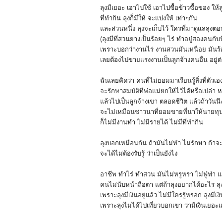
ลุงมีเยอะ เอาไปใช้ เอาไปซื้อข้าวซื้อของ ให้
ที่ทำกิน ลุงก็มีให้ จะแบ่งให้ เท่าๆกัน
และส่วนหนึ่ง ลุงจะเก็บไว้ ใครที่มาดูแลลุง
(ลุงมีที่สวนยางเป็นร้อยๆ ไร่ ทำอยู่สองคนก
เพราะบอกว่างานไร่ งานสวนมันเหนื่อย มันร
เลยต้องไปขายแรงงานเป็นลูกจ้างค
นอื่น อยู่
ฉันเลยคิดว่า คนที่ไม่ยอมมาเรียนรู้สิ่งที่ตั
วเอ
จะรักษาสมบัติที่พ่อแม่ยกให้ไว้
ได้หรือเปล่า
แล้วไปเป็นลูกจ้างเขา ตลอดชีวิต แล้วถ้าวันน
จะไม่เหมือนชาวนาที่ยอมขายที่นา
ให้นายทุ
ก็ไม่มีงานทำ ไม่มีรายได้ ไม่มีที่ทำกิน
ลุงบอกเหมือนกัน ถ้ามันไม่ทำ ไม่รักษา ถ้าจะ
จะได้ไม่ต้องรับรู้ ว่าเป็นยังไง
อาชีพ ทำไร่ ทำสวน มันไม่หรูหรา ไม่ฟู่ฟ่า แ
คนไม่นับหน้าถือตา แต่ถ้าลุงอยากได้อะไร ลุง
เพราะลุงมีเงินอยู่แล้ว ไม่มีใครรู้หรอก ลุงม
เพราะลุงไม่ได้ไปเที่ยวบอกเขา ว่ามีเงินเยอ