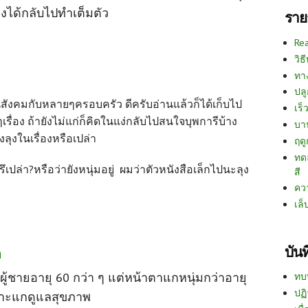
คงได้กลับไปทำเต็มตัว
ราย
Re
วิธ
ทา
ปลู
้นในสังคมกับหลายๆครอบครัว ดีครับอ่านแล้วก็ได้เก็บไป
เร็ว
รื่อง ถ้ายังไม่แก่ก็คิดในแง่กลับไปสนใจบุพการีบ้าง
บา
ลุงในเรื่องหรือเปล่า
ฤด
ทด
รึเปล่า?หรือว่ายังหนุ่มอยู่ ผมว่าตัวหนังสือเล็กไปนะลุง
สี
คว
เล็
บัน
ด
ผู้ชายอายุ 60 กว่า ๆ แต่หน้าตาแกหนุ่มกว่าอายุ
ทบ
ปฏิ
ราะแกดูแลสุขภาพ