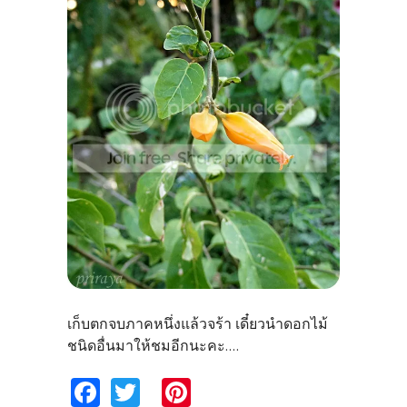
เก็บตกจบภาคหนึ่งแล้วจร้า เดี๋ยวนำดอกไม้
ชนิดอื่นมาให้ชมอีกนะคะ....
Fa
T
Pi