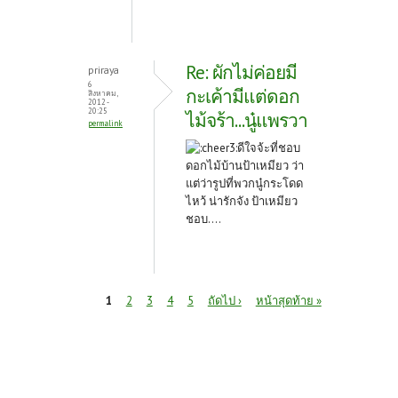
Re: ผักไม่ค่อยมี
priraya
6
กะเค้ามีแต่ดอก
สิงหาคม,
2012 -
20:25
ไม้จร้า...นู๋แพรวา
permalink
ดีใจจ้ะที่ชอบ
ดอกไม้บ้านป้าเหมียว ว่า
แต่ว่ารูปที่พวกนู๋กระโดด
ไหว้ น่ารักจัง ป้าเหมียว
ชอบ....
หน้า
1
2
3
4
5
ถัดไป ›
หน้าสุดท้าย »