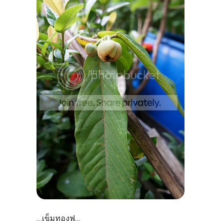
เข็มทองฟู
...
...