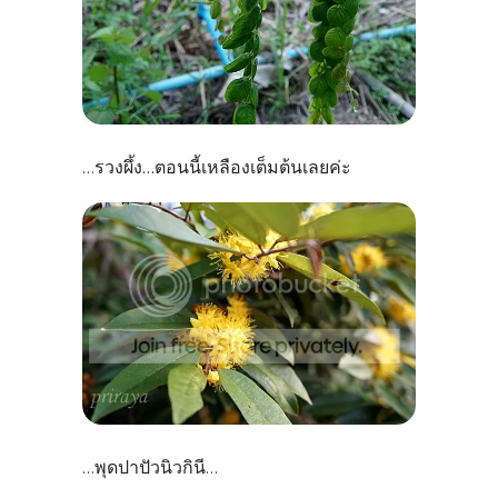
รวงผึ้ง...ตอนนี้เหลืองเต็มต้นเลยค่ะ
...
พุดปาปัวนิวกินี
...
...