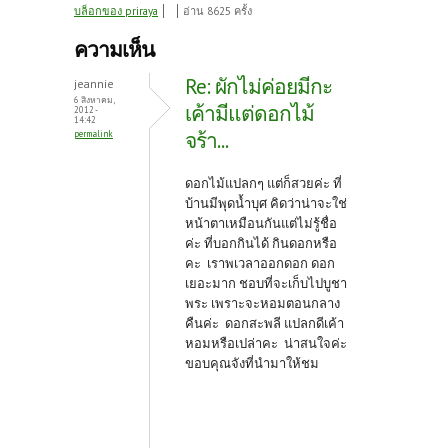
ce
w
nt
บล็อกของ priraya
อ่าน 8625 ครั้ง
b
itt
er
ความเห็น
o
er
es
Re: ผักไม่ค่อยมีกะ
jeannie
o
t
6 สิงหาคม,
เค้ามีแต่ดอกไม้
2012 -
14:42
k
จร้า...
permalink
ดอกไม้แปลกๆ แต่ก็สวยค่ะ ที่
บ้านมีพุดน้ำบุศ คิดว่าน่าจะใช่
หน้าตาเหมือนกันแต่ไม่รู้ชื่อ
ค่ะ ที่บอกกินได้ กินดอกหรือ
คะ เราพเวลาออกดอก ดอก
เยอะมาก ชอบที่จะเก็บไปบูชา
พระ เพราะจะหอมตอนกลาง
คืนค่ะ ดอกสะพลี แปลกดีเค้า
หอมหรือเปล่าคะ น่าสนใจค่ะ
ขอบคุณจังที่นำมาให้ชม