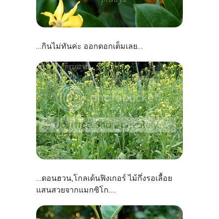
กินไม่ทันค่ะ ออกดอกเต็มเลย
...
...
ดอนฮวน,โกลเด้นฟิงเกอร์ ไม้กึ่งรอเลื้อย
...
แสนสวยจากแมกซิโก....