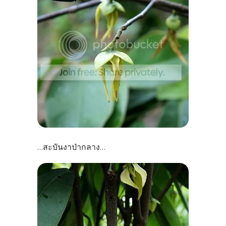
สะบันงาป่ากลาง
...
...