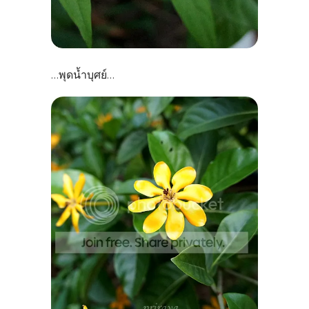
พุดน้ำบุศย์
...
...