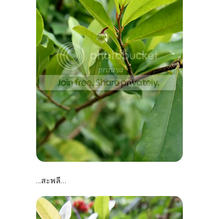
.สะพลี
..
...