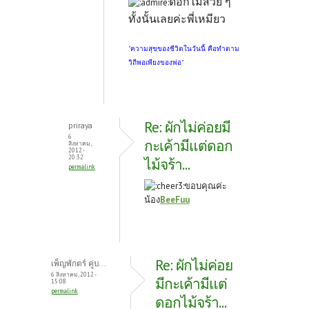
ดอกไม้สวย ๆ
ทั้งนั้นเลยค่ะพี่เหมียว
"ความสุขของชีวิตในวันนี้ คือทำตาม
วิถีพอเพียงของพ่อ"
Re: ผักไม่ค่อยมี
priraya
6
กะเค้ามีแต่ดอก
สิงหาคม,
2012 -
20:32
ไม้จร้า...
permalink
ขอบคุณค่ะ
น้อง
BeeFuu
Re: ผักไม่ค่อย
เพ็ญพักตร์ คู่บ...
6 สิงหาคม, 2012 -
มีกะเค้ามีแต่
15:08
permalink
ดอกไม้จร้า...