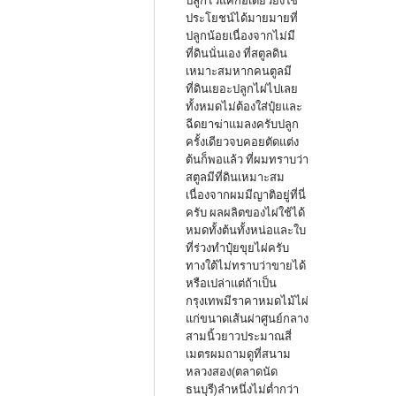
ปลูกไว้แค่กอเดียวยังใช้
ประโยชน์ได้มายมายที่
ปลูกน้อยเนื่องจากไม่มี
ที่ดินนั่นเอง ที่สตูลดิน
เหมาะสมหากคนตูลมี
ที่ดินเยอะปลูกไผ่ไปเลย
ทั้งหมดไม่ต้องใส่ปุ๋ยและ
ฉีดยาฆ่าแมลงครับปลูก
ครั้งเดียวจบคอยตัดแต่ง
ต้นก็พอแล้ว ที่ผมทราบว่า
สตูลมีที่ดินเหมาะสม
เนื่องจากผมมีญาติอยู่ที่นี่
ครับ ผลผลิตของไผ่ใช้ได้
หมดทั้งต้นทั้งหน่อและใบ
ที่ร่วงทำปุ๋ยขุยไผ่ครับ
ทางใต้ไม่ทราบว่าขายได้
หรือเปล่าแต่ถ้าเป็น
กรุงเทพมีราคาหมดไม้ไผ่
แก่ขนาดเส้นผ่าศูนย์กลาง
สามนิ้วยาวประมาณสี่
เมตรผมถามดูที่สนาม
หลวงสอง(ตลาดนัด
ธนบุรี)ลำหนึ่งไม่ต่ำกว่า