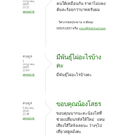
o
t
กรกฎาคม,
คนใต้เหมือนกัน ราคาไม่แพง
2009 -
k
13:21
ต้นละร้อยกว่าบาทครับผม
permalink
วิศวกรชลประทาน จ.พัทลุง
0831922057 หรือ
jiro.s@hotmail.com
มีพันธุ์ไผ่อะไรบ้าง
คนตูล
1
คะ
กรกฎาคม,
2009 -
22:04
มีพันธุ์ไผ่อะไรบ้างคะ
permalink
ขอบคุณน้องโสธร
คนตูล
5 มีนาคม,
2010 -
ขอบคุณนากนะคะน้องโสทึ่
22:48
permalink
ช่วยเปลึ่ยนรหัสให้ใหม่ แหม
เสึยงใส๊ใสจังเลยนะ ว่างๆไป
เทึ่ยวสตูลมั่งตะ