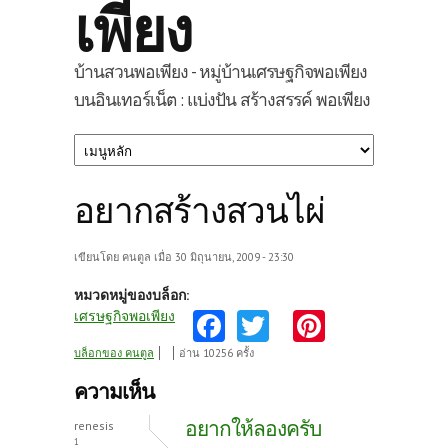
เพียง
บ้านสวนพอเพียง - หมู่บ้านเศรษฐกิจพอเพียง
บนอินเทอร์เน็ต : แบ่งปัน สร้างสรรค์ พอเพียง
อยากสร้างสวนไผ่
เขียนโดย
คนตูล
เมื่อ 30 มิถุนายน, 2009 - 23:30
หมวดหมู่ของบล็อก:
Fa
T
Pi
เศรษฐกิจพอเพียง
ce
w
nt
บล็อกของ คนตูล
อ่าน 10256 ครั้ง
b
itt
er
ความเห็น
o
er
es
อยากให้ลองครับ
renesis
1