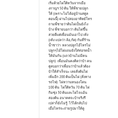
เริ่มด้วยไผ่ใต้หวันจากเมือ
งกาญฯ 50 ต้น ให้พี่ชายปลูก
ให้ (เพราะไม่ได้อยู่บ้านสตูล
ตอนนี้) ผ่านไปสองอาทิตย์โทร
ถามพี่ชายว่าต้นไผ่เป็นยังไง
บ้าง พี่ชายบอกว่า ต้นไผ่ขึ้น
สวยดีแต่เพื่อนมันเอาไป เท้ง
(เท้ง แปลว่า ล้อ,กัด) กันที่ร้าน
น้ำชาว่า หลวงปลูกไอ้ไหรไม่
ปลูกๆไม้ไผ่แถมยังใส่ท่อรดน้ำ
ให้มันกัน (แถวบ้านไม่มีคน
ปลูก) เพื่อนมันคงคิดว่าบ้า คน
ตูลบอกว่าเพื่อนว่าบ้าแล้วต้อง
บ้าให้สำเร็จนะ เลยสั่งต้นไผ่
เพิ่มอีก 200 ต้นเป็นไผ่ (สั่งทาง
รถไฟ) ไผ่หวานหนองโดน
100 ต้น ไผ่ใต้หวัน 70 ต้น ไผ่
กิมซุ่ง 30 ต้นและไผ่ไจแอ้น
สองต้น อนาคตจะบ้าจริงรึ
เปล่าก็ยังไม่รู้ ไว้ได้กลับไป
เมื่อไหร่จะถ่ายรูปมาให้ดู