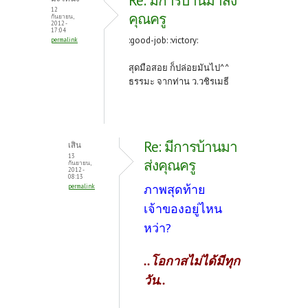
Re: มีการบ้านมาส่ง
12
คุณครู
กันยายน,
2012 -
17:04
:good-job: :victory:
permalink
สุดมือสอย ก็ปล่อยมันไป^^
ธรรมะ จากท่าน ว.วชิรเมธี
Re: มีการบ้านมา
เสิน
13
ส่งคุณครู
กันยายน,
2012 -
08:13
ภาพสุดท้าย
permalink
เจ้าของอยู่ไหน
หว่า?
..โอกาสไม่ได้มีทุก
วัน..