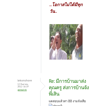
..โอกาสไม่ได้มีทุก
วัน..
Re: มีการบ้านมาส่ง
lekonshore
12 กันยายน,
คุณครู ส่งการบ้านจัง
2012 - 16:19
permalink
พี่เสิน
แคสอบแล้วสา อิอิ งามจังเสีย