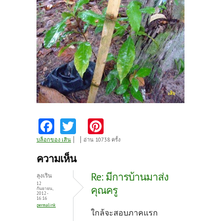
Fa
T
Pi
ce
w
nt
บล็อกของ เสิน
อ่าน 10738 ครั้ง
b
itt
er
ความเห็น
o
er
es
Re: มีการบ้านมาส่ง
ลุงเริน
o
t
12
คุณครู
กันยายน,
2012 -
k
16:16
permalink
ใกล้จะสอบภาคแรก