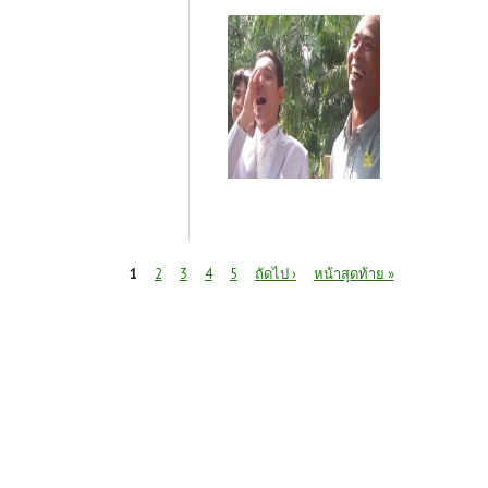
หน้า
1
2
3
4
5
ถัดไป ›
หน้าสุดท้าย »