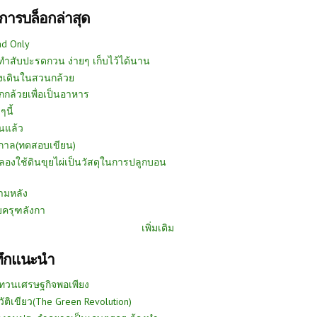
การบล็อกล่าสุด
ad Only
ีทำสับปะรดกวน ง่ายๆ เก็บไว้ได้นาน
งเดินในสวนกล้วย
กกล้วยเพื่อเป็นอาหาร
ๆนี้
นแล้ว
ูกาล(ทดสอบเขียน)
ลองใช้ดินขุยไผ่เป็นวัสดุในการปลูกบอน
ามหลัง
บครุฑลังกา
เพิ่มเติม
ทึกแนะนำ
ทวนเศรษฐกิจพอเพียง
วัติเขียว(The Green Revolution)