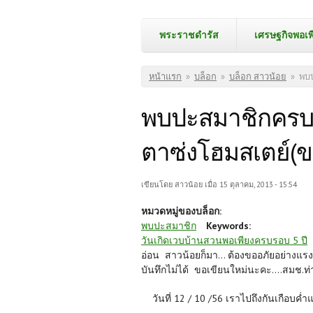
พระราชดำรัส
เศรษฐกิจพอเพ
คุณอยู่ที่นี่
หน้าแรก
»
บล็อก
»
บล็อก สาวน้อย
»
พบป
พบปะสมาชิกครบรอ
ตาซ่งโฮมสเตย์(ข
เขียนโดย
สาวน้อย
เมื่อ 15 ตุลาคม, 2013 - 15:54
หมวดหมู่ของบล็อก:
พบปะสมาชิก
Keywords:
วันเกิดเวบบ้านสวนพอเพียงครบรอบ 5 ปี
อ่อน สาวน้อยก็มา... ต้องขออภัยอย่างแรงกล
บันทึกไม่ได้ ขอเขียนใหม่นะคะ....สมช.ท
วันที่ 12 / 10 /56 เราไปถึงกันเกือบค่