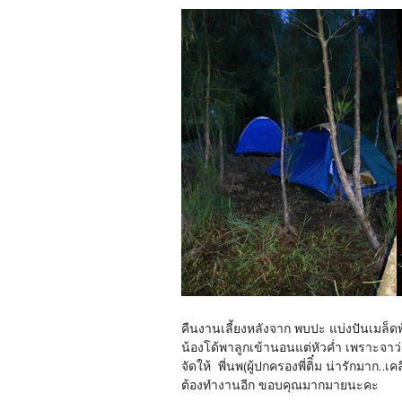
คืนงานเลี้ยงหลังจาก พบปะ แบ่งปันเมล็ดพ
น้องโด้พาลูกเข้านอนแต่หัวค่ำ เพราะจาว่า
จัดให้ พี่นพ(ผู้ปกครองพี่ติิ๋ม น่ารักมา
ต้องทำงานอีก ขอบคุณมากมายนะคะ