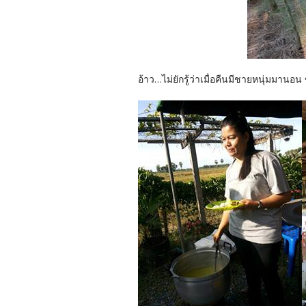
อ้าว...ไม่ยักรู้ว่าเมื่อคืนมีชายหนุ่มมานอน 