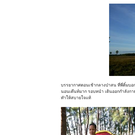
บรรยากาศตอนเช้ากลางป่าสน ที่พี่ติ๋มบ
นอนเต๊นท์มาก รอบหนำ เดินออกกำลังกายก
ทำให้สบายใจแท้