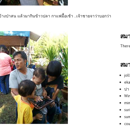
ข้างป่าสน แล้วมากินข้าวปลา กาแฟมื้อเช้า ..เจ้าชายจาว่าบอกว่า
สมา
There
สมา
jol
eka
ปา
Win
min
su
su
co