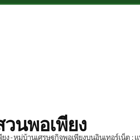
สวนพอเพียง
ยง - หมู่บ้านเศรษฐกิจพอเพียงบนอินเทอร์เน็ต : แ