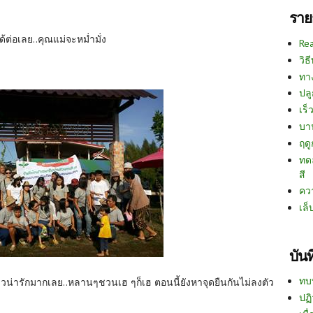
ราย
ด้ต่อเลย..คุณแม่จะหม่ำมั่ง
Re
วิธ
ทา
ปลู
เร็ว
บา
ฤด
ทด
สี
คว
เล็
บัน
ทบ
หงวน่ารักมากเลย..หลานๆชวนเฮ ๆก็เฮ ตอนนี้ยังหาจุดยืนกันไม่ลงตัว
ปฏิ