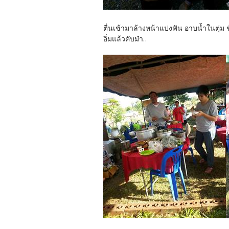
ตื่นเช้ามาล้างหน้าแปงฟัน อาบน้ำในตุ่ม 
อิ่มแล้วคับม๋า..