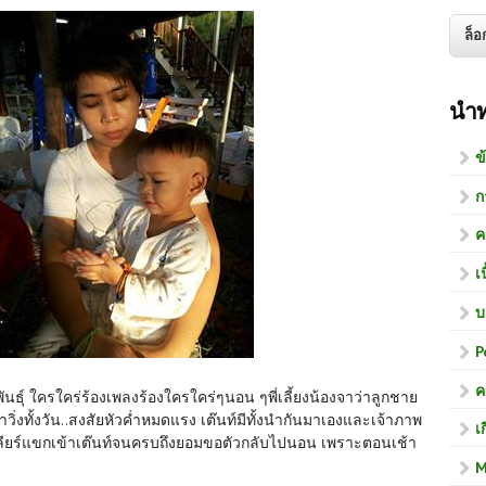
นำ
ข
ก
ค
เ
บ
P
ค
ันธุ์ ใครใคร่ร้องเพลงร้องใครใคร่ๆนอน ๆพี่เลี้ยงน้องจาว่าลูกชาย
วิ่งทั้งวัน..สงสัยหัวค่ำหมดแรง เต๊นท์มีทั้งนำกันมาเองและเจ้าภาพ
เ
ก..เคลียร์แขกเข้าเต๊นท์จนครบถึงยอมขอตัวกลับไปนอน เพราะตอนเช้า
M