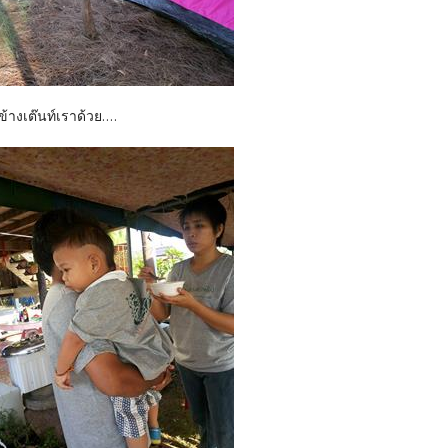
ข้างเต๊นท์เราด้วย....