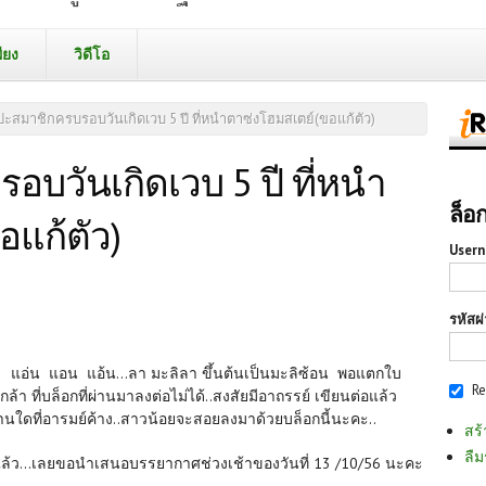
ียง
วิดีโอ
ะสมาชิกครบรอบวันเกิดเวบ 5 ปี ที่หนำตาซ่งโฮมสเตย์(ขอแก้ตัว)
บวันเกิดเวบ 5 ปี ที่หนำ
ล็อ
อแก้ตัว)
Usern
รหัสผ
แอ่น แอน แอ้น...ลา มะลิลา ขึ้นต้นเป็นมะลิซ้อน พอแตกใบ
R
้า ที่บล็อกที่ผ่านมาลงต่อไม่ได้..สงสัยมีอาถรรย์ เขียนต่อแล้ว
่านใดที่อารมย์ค้าง..สาวน้อยจะสอยลงมาด้วยบล็อกนี้นะคะ..
สร้
ลืม
ำแล้ว...เลยขอนำเสนอบรรยากาศช่วงเช้าของวันที่ 13 /10/56 นะคะ