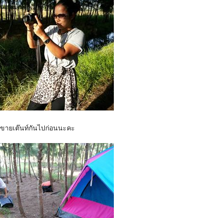
นขายเต๊นท์กันไปก่อนนะคะ