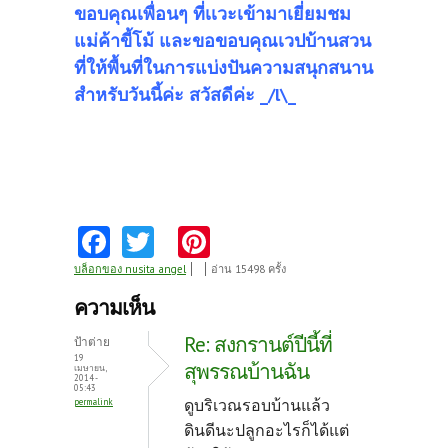
ขอบคุณเพื่อนๆ ที่เเวะเข้ามาเยี่ยมชม
แม่ค้าขี้โม้ และขอขอบคุณเวปบ้านสวน
ที่ให้พื้นที่ในการแบ่งปันความสนุกสนาน
สำหรับวันนี้ค่ะ สวัสดีค่ะ _/l\_
Fa
T
Pi
ce
w
nt
บล็อกของ nusita_angel
อ่าน 15498 ครั้ง
b
itt
er
ความเห็น
o
er
es
Re: สงกรานต์ปีนี้ที่
ป้าต่าย
o
t
19
สุพรรณบ้านฉัน
เมษายน,
2014 -
k
05:43
ดูบริเวณรอบบ้านแล้ว
permalink
ดินดีนะปลูกอะไรก็ได้แต่