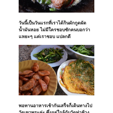
วันนี้เป็นวันแรกที่เราได้กินผักกูดผัด
น้ำมันหอย ไม่มีใครชอบซักคนบอกว่า
แหยะๆ แต่เราชอบ แปลกดี
พอทานอาหารเช้ากันเสร็จก็เดินทางไป
วัดเขาพระค่ะ ซึ่งอยู่ใกล้กับวัดท่าช้าง