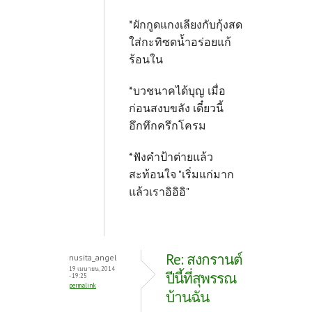
*ผักกูดแกงเลียงกับกุ้งสด
ใส่กะทิซดน้ำอร่อยแก้
ร้อนใน
*บวชนาคได้บุญ เมื่อ
ก่อนสงบขลัง เดี๋ยวนี้
อึกทึกครึกโครม
*ฟังคำป้าต่ายแล้ว
สะท้อนใจ "เริ่มแก่มาก
แล้วเราอิอิอิ"
Re: สงกรานต์
nusita_angel
19 เมษายน, 2014
ปีนี้ที่สุพรรณ
- 19:25
permalink
บ้านฉัน