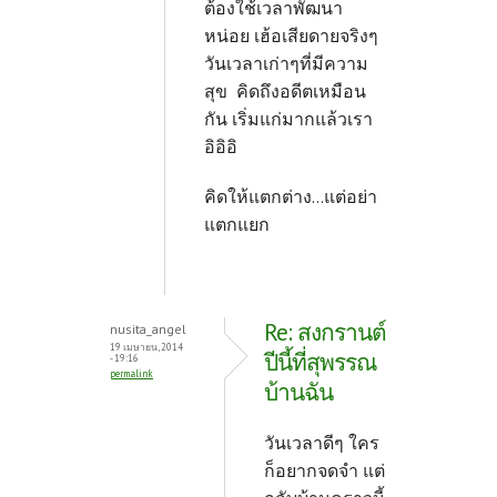
ต้องใช้เวลาพัฒนา
หน่อย เฮ้อเสียดายจริงๆ
วันเวลาเก่าๆที่มีความ
สุข คิดถึงอดีตเหมือน
กัน เริ่มแก่มากแล้วเรา
อิอิอิ
คิดให้แตกต่าง...แต่อย่า
แตกแยก
Re: สงกรานต์
nusita_angel
19 เมษายน, 2014
ปีนี้ที่สุพรรณ
- 19:16
permalink
บ้านฉัน
วันเวลาดีๆ ใคร
ก็อยากจดจำ แต่