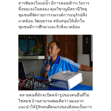
สารพิษลงในแม่่่น้ำ มีการคอยเฝ้าระวังการ
ทิ้งขยะลงในคลอง คุณวิชาญมีสถานีวิทยุ
ชุมชนที่จัดรายการรณรงค์การอนุรักษ์สิ่ง
แวดล้อม,วัฒนธรรม สนับสนุนให้เด็กใน
ชุมชนมีการศึกษาและรักสิ่งแวดล้อม
หลายคนที่่มักจะปิดหน้ารูปของคนอื่นที่ไม่
ใช่สมช.บ้านสวนฯแต่ผมคิดว่า ผมอยาก
แนะนำให้รู้จักคนดีคนเก่งของสังคมเป็นการ