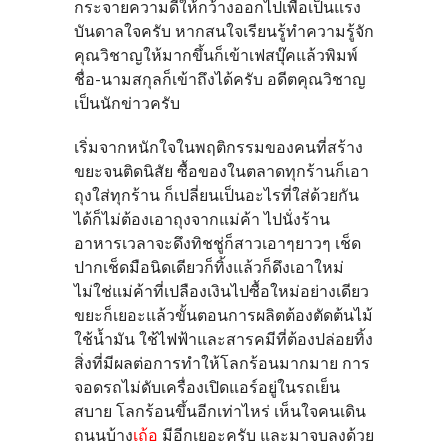
กระจายความดีให้กว้างออกไปเพื่อเป็นแรง
บันดาลใจครับ หากสนใจเรียนรู้ทำความรู้จัก
คุณวิชาญให้มากขึ้นก็เข้าเฟสบุ๊คแล้วพิมพ์
ชื่อ-นามสกุลก็เข้าถึงได้ครับ อดีตคุณวิชาญ
เป็นนักข่าวครับ
เริ่มจากหนักใจในพฤติกรรมของคนที่สร้าง
ขยะจนติดนิสัย ซื้อของในตลาดทุกร้านก็เอา
ถุงใส่ทุกร้าน ก็เปลี่ยนเป็นอะไรที่ใส่ด้วยกัน
ได้ก็ไม่ต้องเอาถุงจากแม่ค้า ไปนั่งร้าน
อาหารเวลาจะดึงทิชชู่ก็สาวเอาๆยาวๆ เช็ด
ปากเช็ดมือนิดเดียวก็ทิ้งแล้วก็ดึงเอาใหม่
ไม่ใช่แม่ค้าที่เปลืองเงินไปซื้อใหม่อย่างเดียว
ขยะก็เยอะแล้วขั้นตอนการผลิตต้องตัดต้นไม้
ใช้น้ำมัน ใช้ไฟฟ้าและสารคมีที่ต้องปล่อยทิ้ง
สิ่งที่มีผลต่อการทำให้โลกร้อนมากมาย การ
จอดรถไม่ดับเครื่องเปิดแอร์อยู่ในรถเย็น
สบาย โลกร้อนขึ้นอีกเท่าไหร่ เห็นใจคนเดิน
ถนนบ้าง
เถ้อ
มีอีกเยอะครับ และมาจบลงด้วย