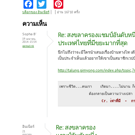
Fa
T
Pi
ce
w
nt
บล็อกของ อินเนียร์
อ่าน 16710 ครั้ง
b
itt
er
ความเห็น
o
er
es
Re: สงขลาครองแชมป์อันดับหนึ
Sopha B'
o
t
19 เมษายน,
ประเทศไทยที่มีขยะมากที่สุด
2014 - 15:54
permalink
k
นึกไม่ถึงว่าจะมีใครนำเสนอเรื่องบ้านทางไท เด๊
เป็นประจำเห็นแล้วอยากให้เขาเป็นสมาชิกเวป
http://talung.gimyong.com/index.php/topic,
เพราะชีวิต...คนเรา    เกิดมา....ไม่นาน ก็
              ต้องกลายเป็นความว่างเปล่า
                    Cr. เ่ท่าที่มี  -  กา
Re: สงขลาครอง
อินเนียร์
21
เมษายน,