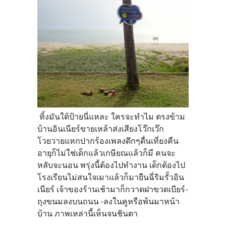
ทิ้งมันใต้ป้ายนี่แหละ ใครจะทำไม ตรงข้าม
บ้านอินเนียร์ขายเหล้าส่งเสียงโว๊กเว๊ก
โวยวายแหกปากร้องเพลงดึกๆดื่นเที่ยงคืน
อายุก็ไม่ใช่เด็กแล้วเกษียณแล้วก็มี คนจะ
หลับจะนอน พรุ่งนี้ต้องไปทำงาน เด็กต้องไป
โรงเรียนไม่สนใจเมาแล้วก็มายืนฉี่ริมรั้วอิน
เนียร์ เจ้าของร้านเช้ามาก็กวาดฝาขวดเบียร์-
ถุงขนมลงบนถนน -ลงในคูหรือพ้นมาหน้า
บ้าน ภาพ
เหล่านี้เห็นจนชินตา