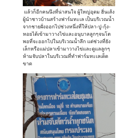
แล้วก็อีกคนนึงที่น่าสนใจ ผู้ใหญ่อุดม ฮิ่นเส้ง
ผู้นำชาวบ้านสร้างฟาร์มทะเล เป็นบริเวณน้ำ
จากชายฝั่งออกไปช่วงหนึ่งที่ให้ปลา-ปู-กุ้ง-
หอยได้เข้ามาวางไข่และอนุบาลลูกๆจนโต
พอที่จะออกไปในบริเวณน้ำลึก แต่ช่วงที่ยัง
เล็กหรือแม่ปลาเข้ามาวางไข่และดูแลลูกๆ
ห้ามจับปลาในบริเวณที่ทำฟาร์มทะเลเด็ด
ขาด