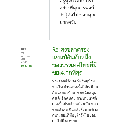
ครูพูดก็ไม่ฟัง ครับ
อย่างที่คุณวรพจน์
ว่าสู้ต่อไป ขอบคุณ
มากครับ
Re: สงขลาครอง
nipa
19
แชมป์อันดับหนึ่ง
เมษายน,
2014 -
17:27
ของประเทศไทยที่มี
permalink
ขยะมากที่สุด
ทางออสซี่ก็ชอบฟังวิทยุบ้าน
ทางไท ผ่านทางเน็ตได้เหมือน
กันนะคะ เข้ามา
ขอสนับสนุน
คนดีๆอีกคนค่ะ ต่างประเทศก็
เจอเป็นประจําเหมือนกัน พวก
ขยะสังคม กินแล้วที้งตามข้าง
ถนน ขยะก็มีอยู่ใกล้ๆไม่ยอม
เอาไปทีังลงขยะ