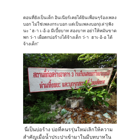
ตอนที่ยังเป็นเด็ก อินเนียร์เคยได้ยินเพื่อนๆร้องเพลง
บอก ไม่ใช่เพลงกระบอก แต่เป็นเพลงบอก(เล่า)ฟัง
นะ " ฮ-า เ-อ้-อ มีเบี้ยบาท สองบาท อย่าให้หมันขาด
พก ว่-า เผื่อตกบ่อร้างได้จ้างเด็ก ว่-า ฮาเ-อ้-อ ได้
จ้างเด็ก"
นี่เป็นบ่อร้าง บ่อที่คนรรุ่นใหม่เลิกให้ความ
สำคัญเมื่อน้ำประปาเข้ามาในมีบทบาทใน