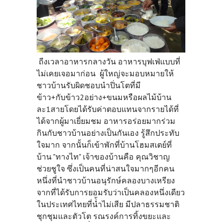
ถีงเวลาอาหารกลางวัน
อาหารบุฟเฟ่แบบที่
ไม่เคยเจอมาก่อน ผู้ใหญ่จะมอบหมายให้
ชาวบ้านรับผิดชอบนำปิ่นโตที่มี
ข้าว+กับข้าว2อย่าง+ขนมหรือผลไม้บ้าน
ละ1สายโดยได้รับค่าตอบแทนจากรายได้ที่
ได้จากผู้มาเยี่ยมชม อาหารอร่อยมากร่วม
กินกับชาวบ้านอย่างเป็นกันเอง รู้สึกประทับ
ใจมาก จากนั้นก็เข้าพักที่บ้านโฮมสเตย์ที่
บ้าน "ทางไท" เจ้าของบ้านคือ คุณวิชาญ
ช่วยชูใจ ซึ่งเป็นคนที่น่าสนใจมากๆอีกคน
หนึ่งที่นำชาวบ้านอนุรักษ์คลองบางเหรียง
จากที่ได้รับการยอมรับว่าเป็นคลองหนึ่งเดียว
ในประเทศไทยที่น่้ำไม่เสีย มีปลาธรรมชาติ
ชุกชุมและตัวโต รณรงค์การทิ้งขยะและ