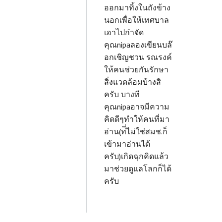
ออกมาทิ้งในถังข้าง
นอกเพื่อให้เทศบาล
เอาไปกำจัด
คุณ
nipa
ลองเขียนบล๊
อกเชิญชวน รณรงค์
ให้คนช่วยกันรักษา
สิ่งแวดล้อมบ้างสิ
ครับ บางที
คุณ
nipaอาจมีความ
คิดดีๆทำให้คนที่มา
อ่าน(ท่ี่ไม่ใช่สมช.ก็
เข้ามาอ่านได้
ครับ)เกิดฉุกคิดแล้ว
มาช่วยดูแลโลกก็ได้
ครับ