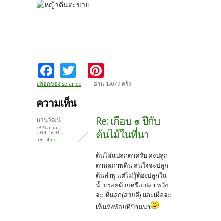
Fa
T
Pi
ce
w
nt
บล็อกของ serameo
อ่าน 13079 ครั้ง
b
itt
er
ความเห็น
o
er
es
Re: เกือบ ๑ ปีกับ
นานุวัฒน์
o
t
29 ธันวาคม,
ต้นไม้ในที่นา
2014 - 16:01
permalink
k
ต้นไม้แปลกตาครับ คงปลูก
ตามสภาพดิน สนใจจะปลูก
ต้นลำพู แต่ไม่รู้ต้องปลูกใน
น้ำกร่อยด้วยหรือเปล่า หวัง
จะเห็นลูก(สวยดี) และเผื่อจะ
เห็นหิ่งห้อยที่บ้านนา