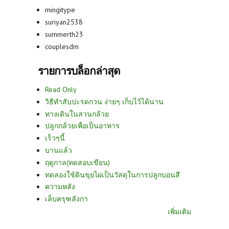
mingitype
suriyan2538
summerth23
couplesdm
รายการบล็อกล่าสุด
Read Only
วิธีทำสับปะรดกวน ง่ายๆ เก็บไว้ได้นาน
ทางเดินในสวนกล้วย
ปลูกกล้วยเพื่อเป็นอาหาร
เร็วๆนี้
บานแล้ว
ฤดูกาล(ทดสอบเขียน)
ทดลองใช้ดินขุยไผ่เป็นวัสดุในการปลูกบอนสี
ความหลัง
เล็บครุฑลังกา
เพิ่มเติม