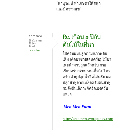
“นานุวัฒน์ ทำเกษตรให้สนุก
และมีความสุข”
Re: เกือบ ๑ ปีกับ
serameo
29 ธันวาคม,
ต้นไม้ในที่นา
2014 -
16:41
permalink
ใช่ครับผมปลูกตามสภาพดิน
เค็ม (ติดป่าชายเลนครับ) ไม้ป่า
เคยนำมาปลูกแล้วครับ ตาย
เรียบครับ น่าจะทนเค็มไม่ไหว
ครับ ลำพูปลูกน้ำจืดได้ครับ ผม
ปลูกลำพูจากเมล็ดครับต้นลำพู
ผมจึงต้นเล็กกะจิ๊ดริดเองครับ
แหะๆ
Meo Meo Farm
http://serameo.wordpress.com