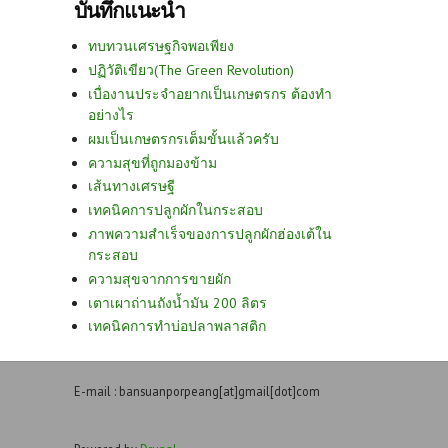
บันทึกแนะนำ
ทบทวนเศรษฐกิจพอเพียง
ปฏิวัติเขียว(The Green Revolution)
เบื่องานประจำอยากเป็นเกษตรกร ต้องทำ
อย่างไร
ผมเป็นเกษตรกรเต็มขั้นแล้วครับ
ความสุขที่ถูกมองข้าม
เส้นทางเศรษฐี
เทคนิคการปลูกผักในกระสอบ
ภาพความสำเร็จของการปลูกผักฮ่องเต้ใน
กระสอบ
ความสุขจากการขายผัก
เตาเผาถ่านถังน้ำมัน 200 ลิตร
เทคนิคการทำบ่อปลาพลาสติก
E-mail : bansuanporpeang[at]gmail[dot]com