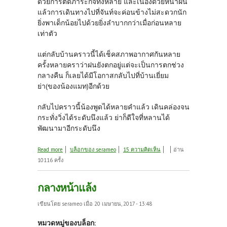
ด้วยการติดภาระกิจทั้งหลาย และเนื่องด้วยหน้าฝน
แล้วการเดินทางไปที่จันท์จะค่อนข้างไม่สะดวกนัก
ยิ่งพาเด็กน้อยไปด้วยยิ่งลำบากกว่าเมื่อก่อนหลาย
เท่าตัว
แต่กลับบ้านคราวนี้ได้เช็คสภาพอากาศกันหลาย
ครั้งหลายคราว่าฝนยังตกอยู่แต่จะเป็นการตกช่วง
กลางคืน ก็เลยได้มีโอกาสกลับไปที่บ้านเยี่ยม
ย่า(ของน้องแมท)อีกด้วย
กลับไปคราวนี้น้องพูดได้หลายคำแล้ว เดินคล่องจน
กระทั่งวิ่งได้ระดับนึงแล้ว ย่าก็ดีใจที่หลานได้
พัฒนามาอีกระดับนึง
about กลางนา ณ ปลายฝน
Read more
บล็อกของ serameo
15 ความคิดเห็น
อ่าน
10116 ครั้ง
กลางหน้าแล้ง
เขียนโดย
serameo
เมื่อ 20 เมษายน, 2017 - 13:48
หมวดหมู่ของบล็อก: