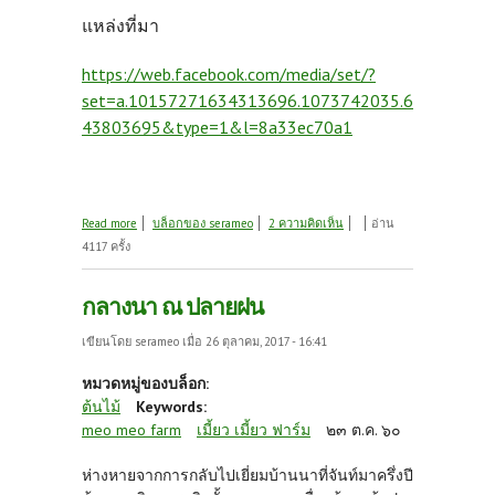
แหล่งที่มา
https://web.facebook.com/media/set/?
set=a.10157271634313696.1073742035.6
43803695&type=1&l=8a33ec70a1
about ความแตกต่างระหว่างลูกชิดและลูกจาก
Read more
บล็อกของ serameo
2 ความคิดเห็น
อ่าน
4117 ครั้ง
กลางนา ณ ปลายฝน
เขียนโดย
serameo
เมื่อ 26 ตุลาคม, 2017 - 16:41
หมวดหมู่ของบล็อก:
ต้นไม้
Keywords:
meo meo farm
เมี้ยว เมี้ยว ฟาร์ม
๒๓ ต.ค. ๖๐
ห่างหายจากการกลับไปเยี่ยมบ้านนาที่จันท์มาครึ่งปี