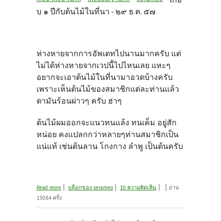
บ ๑ ปีกับต้นไม้ในที่นา -
๒๙ ธ.ค. ๕๗
ห่างหายจากการอัพเดทไปนานมากครับ แต่
ไม่ได้ห่างหายจากเวปนี้ไปไหนเลย แหะๆ
อยากจะเอาต้นไม้ในที่นามาอวดบ้างครับ
เพราะเห็นต้นไม้ของสมาชิกแต่ละท่านแล้ว
ตามันร้อนผ่าวๆ ครับ ฮ่าๆ
ต้นไม้ผมออกจะแนวทนแล้ง ทนเค็ม อยู่สัก
หน่อย คงแปลกกว่าหลายๆท่านสมาชิกเป็น
แน่แท้ เช่นต้นลาน โกงกาง ลำพู เป็นต้นครับ
about เกือบ ๑ ปีกับต้นไม้ในที่นา
Read more
บล็อกของ serameo
10 ความคิดเห็น
อ่าน
13084 ครั้ง