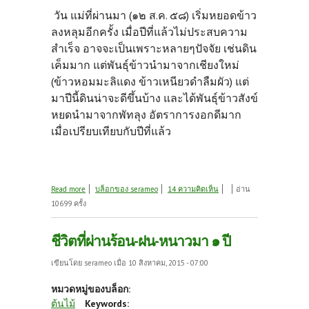
วัน แม่ที่ผ่านมา (๑๒ ส.ค. ๕๘) เริ่มหยอดข้าว
ลงหลุมอีกครั้ง เมื่อปีที่แล้วไม่ประสบความ
สำเร็จ อาจจะเป็นเพราะหลายๆปัจจัย เช่นดิน
เค็มมาก แต่พันธุ์ข้าวนำมาจากเชียงใหม่
(ข้าวหอมมะลิแดง ข้าวเหนียวดำลืมผัว) แต่
มาปีนี้ดินน่าจะดีขึ้นบ้าง และได้พันธุ์ข้าวสังข์
หยดนำมาจากพัทลุง อัตราการงอกดีมาก
เมื่อเปรียบเทียบกับปีที่แล้ว
about ทำนาทดลองและเพื่อการปรับปรุงสายพันธุ์ ๒
Read more
บล็อกของ serameo
14 ความคิดเห็น
อ่าน
10699 ครั้ง
ชีวิตที่ผ่านร้อน-ฝน-หนาวมา ๑ ปี
เขียนโดย
serameo
เมื่อ 10 สิงหาคม, 2015 - 07:00
หมวดหมู่ของบล็อก:
ต้นไม้
Keywords: