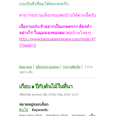
แบ่งปันสิ่งที่ผมได้พบเจอครับ
สามารถอ่านบล็อกของพ่อบ้านได้ตามนี้ครับ
เบื่องานประจำอยากเป็นเกษตรกร ต้องทำ
อย่างไร ในมุมมองของผม
(พ่อบ้านโสธร)
http://www.bansuanporpeang.com/node/47
7?page=5
about เบื่องานประจำอยากเป็นเกษตรกร ต้องทำ
Read more
บล็อกของ serameo
9 ความคิดเห็น
อ่าน
อย่างไร ในมุมมองของผม
16071 ครั้ง
เกือบ ๑ ปีกับต้นไม้ในที่นา
เขียนโดย
serameo
เมื่อ 29 ธันวาคม, 2014 - 12:17
หมวดหมู่ของบล็อก:
ต้นไม้
Keywords:
meo meo farm
meobury farm
serameo
เกือ