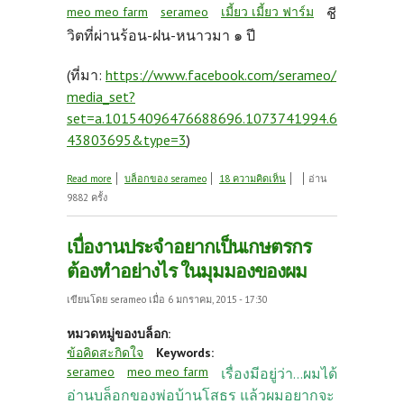
meo meo farm
serameo
เมี้ยว เมี้ยว ฟาร์ม
ชี
วิตที่ผ่านร้อน-ฝน-หนาวมา ๑ ปี
(ที่มา:
https://www.facebook.com/serameo/
media_set?
set=a.10154096476688696.1073741994.6
43803695&type=3
)
about ชีวิตที่ผ่านร้อน-ฝน-หนาวมา ๑ ปี
Read more
บล็อกของ serameo
18 ความคิดเห็น
อ่าน
9882 ครั้ง
เบื่องานประจำอยากเป็นเกษตรกร
ต้องทำอย่างไร ในมุมมองของผม
เขียนโดย
serameo
เมื่อ 6 มกราคม, 2015 - 17:30
หมวดหมู่ของบล็อก:
ข้อคิดสะกิดใจ
Keywords:
serameo
meo meo farm
เรื่องมีอยู่ว่า...ผมได้
อ่านบล็อกของพ่อบ้านโสธร แล้วผมอยากจะ