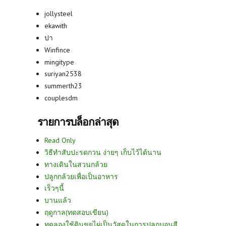
jollysteel
ekawith
ปา
Winfince
mingitype
suriyan2538
summerth23
couplesdm
รายการบล็อกล่าสุด
Read Only
วิธีทำสับปะรดกวน ง่ายๆ เก็บไว้ได้นาน
ทางเดินในสวนกล้วย
ปลูกกล้วยเพื่อเป็นอาหาร
เร็วๆนี้
บานแล้ว
ฤดูกาล(ทดสอบเขียน)
ทดลองใช้ดินขุยไผ่เป็นวัสดุในการปลูกบอนสี