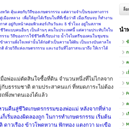
งจังหวัด คุ้นเคยกับวิถีของเกษตรกรรม แต่ความจำเป็นของทางการ
เมืองหลวง เพื่อให้ลูกได้เรียนในที่ที่เชื่อว่าดี เมื่อเรียนจบ ก็ทำงาน
กาศ อยู่กับหน้าคอมพิวเตอร์เกินวันละ 8 ชั่วโมง อยู่ในสภาพ
นำ
ช้ชีวิตแบบคนอื่นๆ เป็นล้านๆ คนในประเทศนี้ แต่ความประทับใจใน
กษตรกรรม วิถีของการใช้ชีวิตที่เรียบง่าย น้ำใจไมตรีของคนในชุมชน
ข
เข้าความฝั่งใจเหล่านั้นได้ก่อตัวเป็นความใฝ่ฝัน เป็นแรงบันดาลใจ
ด้วยวิถีแห่งเกษตรกรรม และรอวันที่โอกาสจะมาถึง ให้เราได้
ก
ค
เ
ื่อพ่อแม่ตัดสินใจซื้อที่ดิน จำนวนหนึ่งที่ไม่ไกลจาก
บ
อยู่กับธรรมชาติ ตามประสาคนแก่ ที่หมดภาระไม่ต้อง
P
ารถพึ่งพาตนเองได้แล้ว
ค
รหวนคืนสู่ชีวิตเกษตรกรรมของพ่อแม่ หลังจากที่ห่าง
เ
นก็เริ่มลองผิดลองถูก ในการทำเกษตรกรรม เริ่มต้น
M
ะลิ ดาวเรือง ข้าวโพดหวาน
ฟักทอง แตงกวา มะเขือ