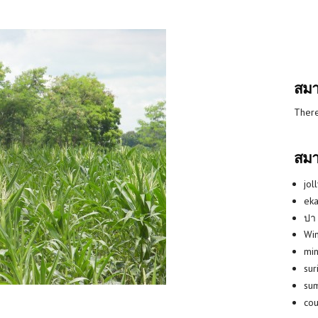
สมา
There
สมา
jol
eka
ปา
Win
min
su
su
co