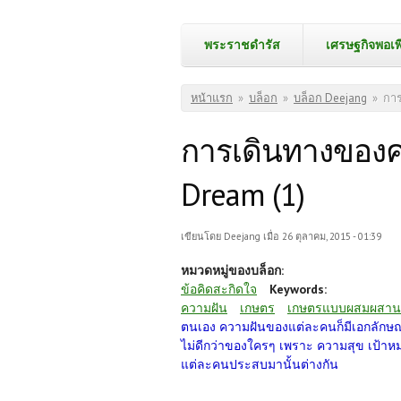
พระราชดำรัส
เศรษฐกิจพอเพ
คุณอยู่ที่นี่
หน้าแรก
»
บล็อก
»
บล็อก Deejang
»
การ
การเดินทางของคว
Dream (1)
เขียนโดย
Deejang
เมื่อ 26 ตุลาคม, 2015 - 01:39
หมวดหมู่ของบล็อก:
ข้อคิดสะกิดใจ
Keywords:
ความฝัน
เกษตร
เกษตรแบบผสมผสาน
ตนเอง ความฝันของแต่ละคนก็มีเอกลักษณ์ ม
ไม่ดีกว่าของใครๆ เพราะ ความสุข เป้าหม
แต่ละคนประสบมานั้นต่างกัน