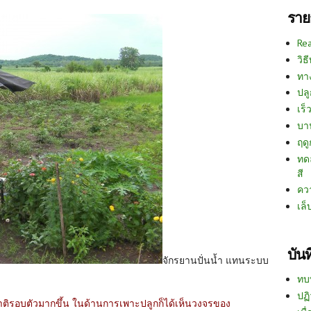
ราย
Re
วิธ
ทา
ปลู
เร็ว
บา
ฤด
ทด
สี
คว
เล็
บัน
จักรยานปั่นน้ำ แทนระบบ
ทบ
ปฏิ
ชาติรอบตัวมากขึ้น ในด้านการเพาะปลูกก็ได้เห็นวงจรของ