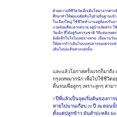
ด้วยความที่ชีวิตวัยเด็กเติบโตมาจากต่า
ศึกษาทำให้พ่อแม่ตัดสินใจย้ายถิ่นฐานเข้าสู่
ในเมืองใหญ่ ใช้ชีวิตทำงานอยู่ห้องปรับอา
แวดล้อมที่สะดวกสบาย อยู่บ้านจัดสรร ใ
วัยเด็ก ที่ได้อยู่กับธรรมชาติ วิถีแห่งเ
ยังฝั่งลึกในใจไม่เคยจางหาย เมื่อนานวัน
ให้อยากก้าวเดินไปบนหนทางของธรรมชาติ 
เดินไปบนเส้นทางแห่งนั้น
และแล้วโอกาสครั้งแรกก็มาถึง เม
กรุงเทพมากนัก เพื่อไปใช้ชีวิต
ดิ้นรนเพื่อลูกๆ เพราะลูกๆ สาม
ปีที่แล้วเป็นจุดเริ่มต้นของกา
7
หายไปนานเกือบ
ปี ณ
ตอนนั้
20
ตั้งแต่ปลูกข้าว มันสำปะหลัง ม