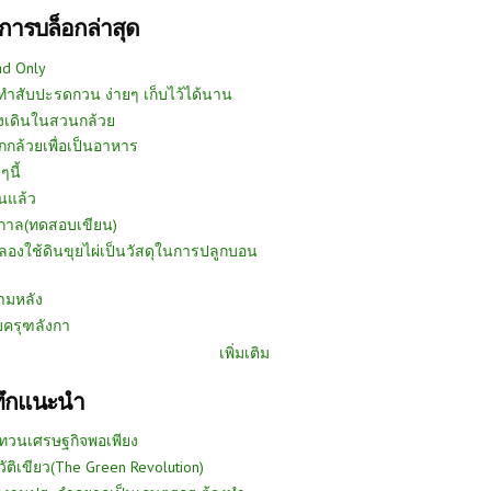
การบล็อกล่าสุด
ad Only
ีทำสับปะรดกวน ง่ายๆ เก็บไว้ได้นาน
งเดินในสวนกล้วย
กกล้วยเพื่อเป็นอาหาร
ๆนี้
นแล้ว
ูกาล(ทดสอบเขียน)
ลองใช้ดินขุยไผ่เป็นวัสดุในการปลูกบอน
ามหลัง
บครุฑลังกา
เพิ่มเติม
ทึกแนะนำ
ทวนเศรษฐกิจพอเพียง
วัติเขียว(The Green Revolution)