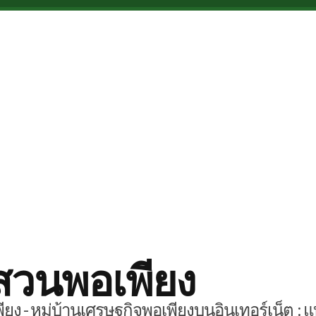
สวนพอเพียง
ยง - หมู่บ้านเศรษฐกิจพอเพียงบนอินเทอร์เน็ต : แ