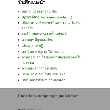
บันทึกแนะนำ
ทบทวนเศรษฐกิจพอเพียง
ปฏิวัติเขียว(The Green Revolution)
เบื่องานประจำอยากเป็นเกษตรกร ต้องทำ
อย่างไร
ผมเป็นเกษตรกรเต็มขั้นแล้วครับ
ความสุขที่ถูกมองข้าม
เส้นทางเศรษฐี
เทคนิคการปลูกผักในกระสอบ
ภาพความสำเร็จของการปลูกผักฮ่องเต้ใน
กระสอบ
ความสุขจากการขายผัก
เตาเผาถ่านถังน้ำมัน 200 ลิตร
เทคนิคการทำบ่อปลาพลาสติก
E-mail : bansuanporpeang[at]gmail[dot]com