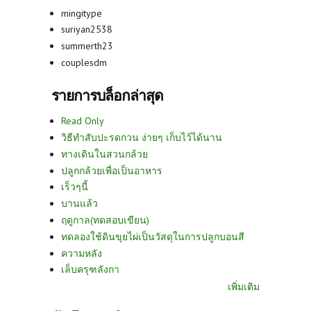
mingitype
suriyan2538
summerth23
couplesdm
รายการบล็อกล่าสุด
Read Only
วิธีทำสับปะรดกวน ง่ายๆ เก็บไว้ได้นาน
ทางเดินในสวนกล้วย
ปลูกกล้วยเพื่อเป็นอาหาร
เร็วๆนี้
บานแล้ว
ฤดูกาล(ทดสอบเขียน)
ทดลองใช้ดินขุยไผ่เป็นวัสดุในการปลูกบอนสี
ความหลัง
เล็บครุฑลังกา
เพิ่มเติม