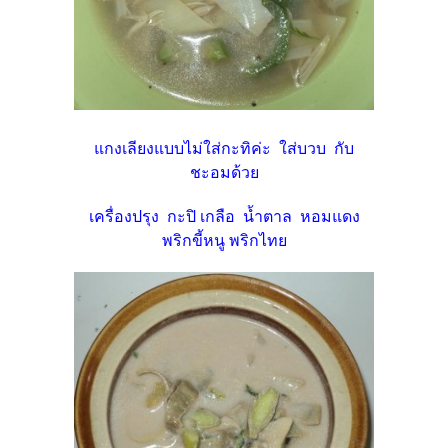
แกงเลียงแบบไม่ใส่กะทิค่ะ ใส่บวบ กับ
ชะอมด้วย
เครื่องปรุง กะปิ เกลือ น้ำตาล หอมแดง
พริกขี้หนู พริกไทย