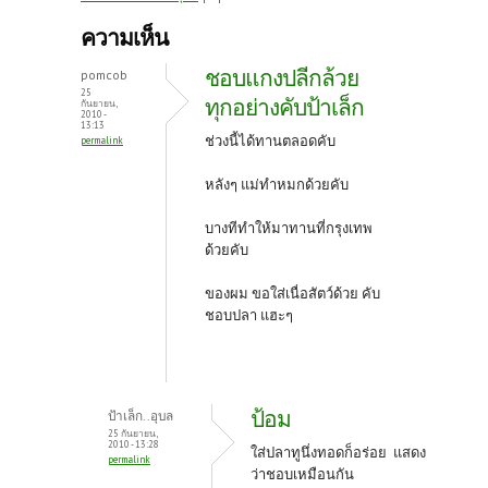
b
itt
er
ความเห็น
o
er
es
ชอบแกงปลีกล้วย
pomcob
o
t
25
ทุกอย่างคับป้าเล็ก
กันยายน,
2010 -
k
13:13
ช่วงนี้ได้ทานตลอดคับ
permalink
หลังๆ แม่ทำหมกด้วยคับ
บางทีทำให้มาทานที่กรุงเทพ
ด้วยคับ
ของผม ขอใส่เนื่อสัตว์ด้วย คับ
ชอบปลา แฮะๆ
ป้อม
ป้าเล็ก..อุบล
25 กันยายน,
2010 - 13:28
ใส่ปลาทูนึ่งทอดก็อร่อย แสดง
permalink
ว่าชอบเหมือนกัน