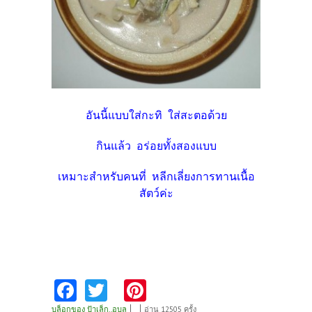
อันนี้แบบใส่กะทิ ใส่สะตอด้วย
กินแล้ว อร่อยทั้งสองแบบ
เหมาะสำหรับคนที่ หลีกเลี่ยงการทานเนื้อ
สัตว์ค่ะ
Fa
T
Pi
ce
w
nt
บล็อกของ ป้าเล็ก..อุบล
อ่าน 12505 ครั้ง