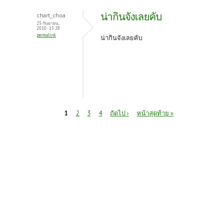
น่ากินจังเลยคับ
chart_choa
25 กันยายน,
2010 - 13:28
permalink
น่ากินจังเลยคับ
หน้า
1
2
3
4
ถัดไป ›
หน้าสุดท้าย »