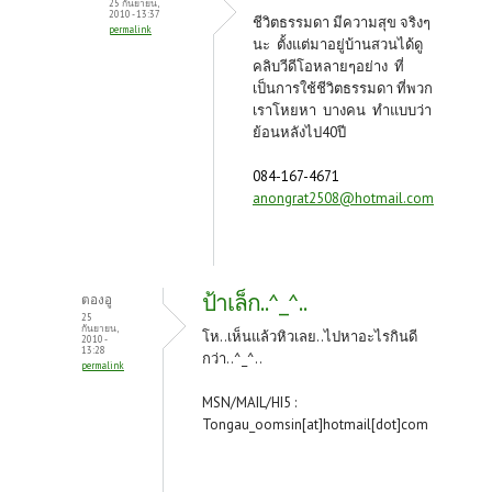
25 กันยายน,
2010 - 13:37
ชีวิตธรรมดา มีความสุข จริงๆ
permalink
นะ ตั้งแต่มาอยู่บ้านสวนได้ดู
คลิบวีดีโอหลายๆอย่าง ที่
เป็นการใช้ชีวิตธรรมดา ที่พวก
เราโหยหา บางคน ทำแบบว่า
ย้อนหลังไป40ปี
084-167-4671
anongrat2508@hotmail.com
ป้าเล็ก..^_^..
ตองอู
25
กันยายน,
โห..เห็นแล้วหิวเลย..ไปหาอะไรกินดี
2010 -
13:28
กว่า..^_^..
permalink
MSN/MAIL/HI5 :
Tongau_oomsin[at]hotmail[dot]com