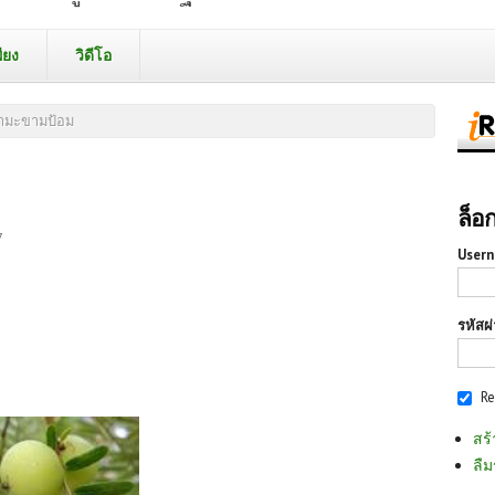
ียง
วิดีโอ
้ำมะขามป้อม
ล็อ
7
Usern
รหัสผ
R
สร้
ลืม