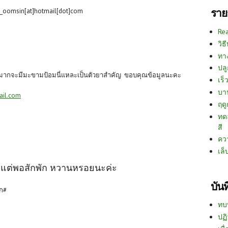
ราย
_oomsin[at]hotmail[dot]com
Re
วิธ
ทา
ปลู
กจะมีมะขามป้อมนี่แหละเป็นตัวยาสำคัญ ขอบคุณข้อมูลนะคะ
เร็ว
บา
ail.com
ฤด
ทด
สี
คว
เล็
 แต่พอสักพัก หวานหรอยนะค่ะ
บัน
ยก#
ทบ
ปฏิ