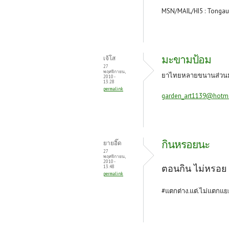
MSN/MAIL/HI5 : Tongau
มะขามป้อม
เจ้โส
27
พฤศจิกายน,
ยาไทยหลายขนานส่วนมา
2010 -
13:28
permalink
garden_art1139@hotm
กินหรอยนะ
ยายอิ๊ด
27
พฤศจิกายน,
2010 -
ตอนกิน ไม่หรอย
13:48
permalink
#แตกต่าง.แต่.ไม่แตกแ