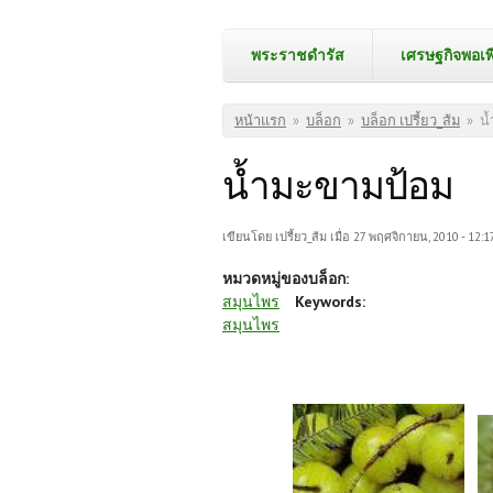
พระราชดำรัส
เศรษฐกิจพอเพ
คุณอยู่ที่นี่
หน้าแรก
»
บล็อก
»
บล็อก เปรี้ยว_ส้ม
»
น
น้ำมะขามป้อม
เขียนโดย
เปรี้ยว_ส้ม
เมื่อ 27 พฤศจิกายน, 2010 - 12:1
หมวดหมู่ของบล็อก:
สมุนไพร
Keywords:
สมุนไพร