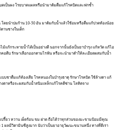
งบดเป็นผง โรยบาดแผลหรือนำมาต้มดื่มแก้โรคบิดและฟกซ้ำ
 โดยนำปมก้าน 10-30 อัน มาต้มกับน้ำแล้วใช้อมหรือดื่มแก้ปวดท้องน้อย
ก้ตานซางในเด็ก
ม้แก้กระหายน้ำได้เป็นอย่างดี นอกจากนั้นยังเป็นยาบำรุง แก้หวัด แก้ไอ
าคอตีบ รักษาเลือกออกตามไรฟัน หรือจะนำมาตำให้ละเอียดผสมกับน้ำ
บชาดื่มแก้ท้องเสีย โรคหนองในบำรุงธาตุ รักษาโรคบิด ใช้ล้างตา แก้
าล้างตาหรือจะผสมกับน้ำสนิมเหล็กแก้โรคดีซ่าน โลหิตจาง
ี้ยว หวาน เผ็ดร้อน ขม ฝาด ถือได้ว่าทุกส่วนของมะขามป้อมมีคุณ
1 ผลมีวิตามินซีสูงมาก นับว่าเป็นยาอายุวัฒนะขนานหนึ่ง ทางที่ดีเรา