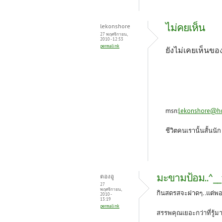
ไม่คยเห็น
lekonshore
27 พฤศจิกายน,
2010 - 12:53
permalink
ยังไม่เคยเห็นขอ
msn:
lekonshore@h
ชีวิตคนเรานั้นสั้นนั
มะขามป้อม..^__^
ตองอู
27
พฤศจิกายน,
กินสดรสจะฝาดๆ..แต่พอ
2010 -
13:19
permalink
สรรพคุณเยอะกว่าที่รู้มา