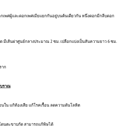
กเพศผู้และดอกเพศเมียแยกกันอยู่บนต้นเดียวกัน หนึ่งดอกมีกลีบดอก
ฝาด มีเส้นผ่าศูนย์กลางประมาณ 2 ซม. เปลือกแบ่งเป็นสันความยาว 6 ซม.
 ราก
โบราณ
ร้อนใน แก้ท้องเสีย แก้โรคเรื้อน ลดความดันโลหิต
ดนตะขาบกัด สามารถแก้พิษได้