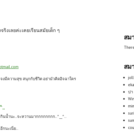
งจริงเลยค่ะเคยเรียนสมัยเด็ก ๆ
สมา
There
สมา
otmail.com
jol
ก จงมีความสุข สนุกกับชีวิต อย่ามัวคิดอิจฉาใคร
eka
ปา
Win
..
min
su
กินน้ำนะ..จะหวานมากกกกกกกก..^__^..
su
co
อีกนะเนี่ย..