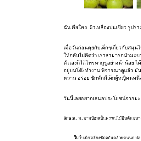
ฉัน คือใคร ผิวเหลืองปนเขียว รูป
เมื่อวันก่อนคุยกับเด็กๆเกี่ยวกับสม
ให้กลับไปคิดว่า เราสามารถนำมะขา
ตัวเองก็ได้โทรหากูรูอย่างน้าน้อย ได
อยู่บนโต๊ะทำงาน พิจารณาดูแล้ว มัน
หวาน อร่อย ซักพักมีเด็กผู้หญิคนหนึ
วันนี้เลยอยากเสนอประโยชน์จากม
ลักษณะ มะขามป้อมเป็นพรรณไม้ยืนต้นขนาดสู
ใบ
ใบเดี่ยวเรียงชิดดกันคล้ายขนนก ปล