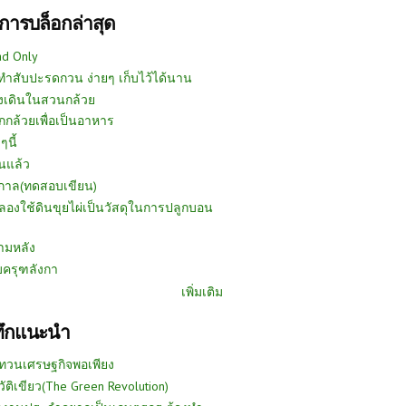
การบล็อกล่าสุด
ad Only
ีทำสับปะรดกวน ง่ายๆ เก็บไว้ได้นาน
งเดินในสวนกล้วย
กกล้วยเพื่อเป็นอาหาร
ๆนี้
นแล้ว
ูกาล(ทดสอบเขียน)
ลองใช้ดินขุยไผ่เป็นวัสดุในการปลูกบอน
ามหลัง
บครุฑลังกา
เพิ่มเติม
ทึกแนะนำ
ทวนเศรษฐกิจพอเพียง
วัติเขียว(The Green Revolution)