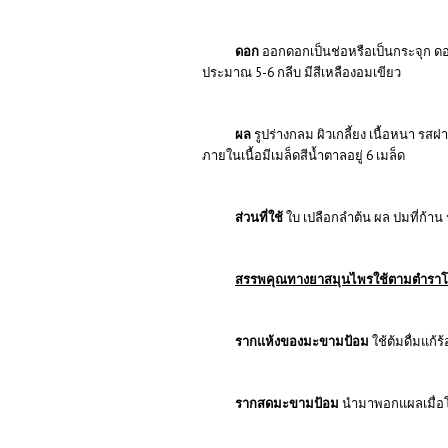
ดอก
ออกดอกเป็นช่อหรือเป็นกระจุก ดอ
ประมาณ 5-6 กลีบ มีสีเหลืองอมเขียว
ผล
รูปร่างกลม ผิวเกลี้ยง เนื้อหนา รส
ภายในเนื้อมีเมล็ดสีน้ำตาลอยู่ 6 เมล็ด
ส่วนที่ใช้
ใบ เปลือกลำต้น ผล ปมที่ก้าน
สรรพคุณทางยาสมุนไพรใช้ตามตำรา
รากแห้งของมะขามป้อม
ใช้ต้มดื่มแก้
รากสดมะขามป้อม
นำมาพอกแผลเมื่อโ