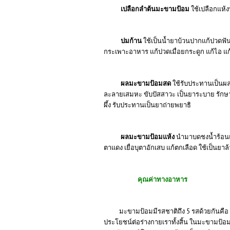
เปลือกลำต้นมะขามป้อม
ใช้เปลือกแห้
ปมก้าน
ใช้เป็นน้ำยาบ้วนปากแก้ปวดฟัน
กระเพาะอาหาร แก้ปวดเมื่อยกระดูก แก้ไอ แ
ผลมะขามป้อมสด
ใช้รับประทานเป็นผลไ
ละลายเสมหะ ขับปัสสาวะ เป็นยาระบาย รักษ
ผึ้ง รับประทานเป็นยาถ่ายพยาธิ
ผลมะขามป้อมแห้ง
นำมาบดชงน้ำร้อนแบ
ตาแดง เยื่อบุตาอักเสบ แก้ตกเลือด ใช้เป็นย
คุณค่าทางอาหาร
มะขามป้อมมีรสชาติถึง 5 รสด้วยกันคือ เปร
ประโยชน์ต่อร่างกายเราทั้งสิ้น ในมะขามป้อม 