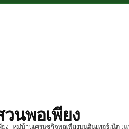
สวนพอเพียง
ยง - หมู่บ้านเศรษฐกิจพอเพียงบนอินเทอร์เน็ต : แ