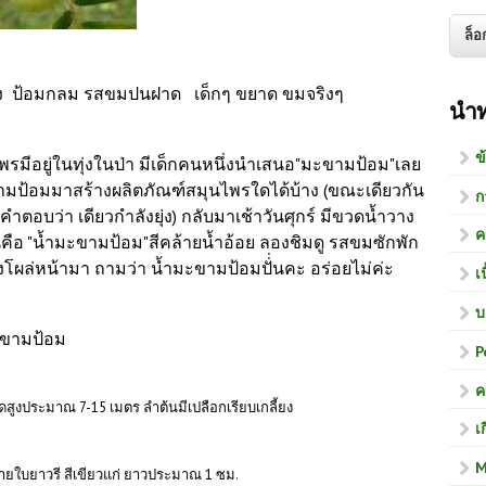
ร่าง ป้อมกลม รสขมปนฝาด เด็กๆ ขยาด ขมจริงๆ
นำ
ข
ุนไพรมีอยู่ในทุ่งในป่า มีเด็กคนหนึ่งนำเสนอ"มะขามป้อม"เลย
มป้อมมาสร้างผลิตภัณฑ์สมุนไพรใดได้บ้าง (ขณะเดียวกัน
ก
้คำตอบว่า เดียวกำลังยุ่ง) กลับมาเช้าวันศุกร์ มีขวดน้ำวาง
ค
คือ "น้ำมะขามป้อม"สีคล้ายน้ำอ้อย ลองชิมดู รสขมซักพัก
่งโผล่หน้ามา ถามว่า น้ำมะขามป้อมปั่่นคะ อร่อยไม่ค่ะ
เ
บ
ะขามป้อม
P
ค
งประมาณ 7-15 เมตร ลำต้นมีเปลือกเรียบเกลี้ยง
เ
M
ายใบยาวรี สีเขียวแก่ ยาวประมาณ 1 ซม.