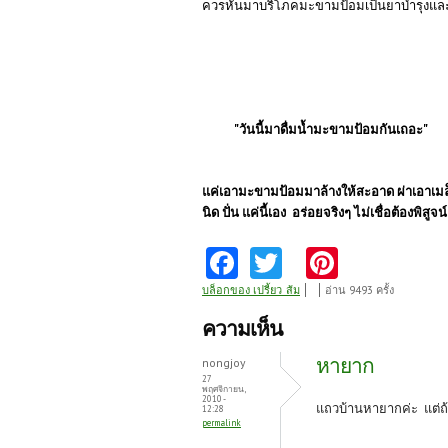
ควรหันมาบริโภคมะขามป้อมเป็นยาบำรุงแล
"วันนี้มาดื่มน้ำมะขามป้อมกันเถอะ"
แค่เอามะขามป้อมมาล้างให้สะอาด ผ่าเอาเมล็ด
นิด ปั่น แค่นี้เอง อร่อยจริงๆ ไม่เชื่อต้องพิสูจน์
Fa
T
Pi
ce
w
nt
บล็อกของ เปรี้ยว_ส้ม
อ่าน 9493 ครั้ง
b
itt
er
ความเห็น
o
er
es
หายาก
nongjoy
o
t
27
พฤศจิกายน,
2010 -
k
แถวบ้านหายากค่ะ แต่ถ้
12:28
permalink