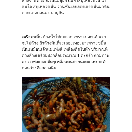
ล้างจานที่ ธกส. เห็นมีอุปกรณ์ทำสบู่เหลวด้วย น่า
สนใจ สบู่เหลวขมิ้น วานซืนเลยลองเอาขมิ้นมาหั่น
ตากแดดก่อนค่ะ มาดูกัน
เตรียมขมิ้น ล้างน้ำให้สะอาด เพราะปอกแล้วเรา
จะไม่ล้าง ถ้าล้างมันก็จะเลอะเทอะมาเพราะขมิ้น
เป็นเหมือนเจ้าแม่แห่งสี เหลืองติดไปทั่ว ปริมาณที่
ดวงล้างเตรียมปอกคือประมาณ 1 ตะกร้า ตามภาพ
ค่ะ ภาพจะออกมืดๆเหมือนคนถ่ายนะคะ เพราะทำ
ตอนว่างคือกลางคืน