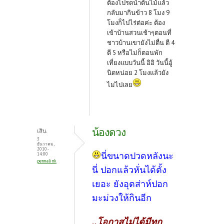
ต้องไปรดน้ำต้นไม้แล้ว
กลับมากินข้าว 8 โมง 9
โมงก็ไปไร่ต่อค่ะ ต้อง
เข้าบ้านสวนเช้าๆตอนที่
ชาวบ้านเขายังไม่ตื่น ตี 4
ตี 5 หรือไม่ก็ตอนพัก
เที่ยงแบบวันนี้ อิอิ วันนี้อู้
นิดหน่อย 2 โมงแล้วยัง
ไม่ไปเลย
น้องดวง
เสิน
3
ธันวาคม,
2010 -
นี่ขนาดปวดหลังนะ
14:00
permalink
นี่ ปอกแล้วหั่นได้ตั้ง
เยอะ ยังอุตส่าห์ปอก
มะม่วงให้กินอีก
..โอกาสไม่ได้มีทุก