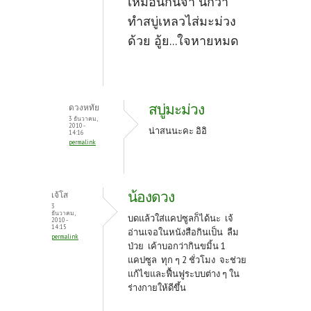
เหมือนกันจ้า นึกว่า
ทำสบู่เหลวไส่มะม่วง
ด้วย อู้ย...ใจหายหมด
สบู่มะม่วง
ดวงหทัย
3 ธันวาคม,
2010 -
น่าสนนะคะ อิอิ
14:16
permalink
น้องดวง
เจ้โส
3
ธันวาคม,
บดแล้วใส่แคปซูลก็ได้นะ เจ้
2010 -
14:15
อ่านเจอในหนังสือกินเป็น ลืม
permalink
ป่วย เค้าบอกว่ากินขมิ้น 1
แคปซูล ทุก ๆ 2 ชั่วโมง จะช่วย
แก้ไขและฟื้นฟูระบบต่าง ๆ ใน
ร่างกายให้ดีขึ้น