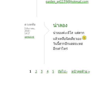
garden_art1139@hotmail.com
น่าลอง
ดวงหทัย
3 ธันวาคม,
2010 -
น่าลองค่ะเจ้โส แต่ตาก
14:17
permalink
แล้วเหลือนิดเดียวเอง
วันนี้ตากอีกแดดจะหด
อีกเท่าไหร่
หน้า
1
2
3
4
5
ถัดไป ›
หน้าสุดท้าย »