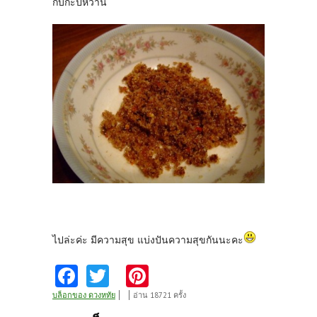
กับกะปิหวาน
ไปล่ะค่ะ มีความสุข แบ่งปันความสุขกันนะคะ
Fa
T
Pi
ce
w
nt
บล็อกของ ดวงหทัย
อ่าน 18721 ครั้ง