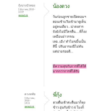
น้องดวง
กุ้งบางบัวทอง
3 ธันวาคม, 2010 -
13:59
permalink
วันก่อนลูกชายเปิดคอมฯ
ตอนเช้าแว๊บเข้ามาดูเห็น
อยู่คนเดียว...น่าสงสาร
จังยังไม่มีใครตื่น....พี่ก็งง
เหมือนย่าวรรณ
เลย..เอ๊ะ! ทำไมขมิ้นเป็น
สีนี้ ปรับอารมณืไม่ทัน
แต่น่าอร่อยดี...
มีความสุขกับการที่ได้ให้
มากกว่าการที่ได้รับ
พี่กุ้ง
ดวงหทัย
3 ธันวาคม,
2010 -
ดวงตื่นเช้าค่ะตื่นมาก็หุง
14:11
permalink
ข้าว อุ่นกับข้าว 6 โมงก็