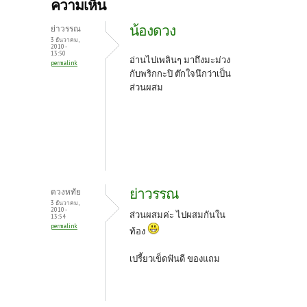
b
itt
er
ความเห็น
o
er
es
น้องดวง
ย่าวรรณ
o
t
3 ธันวาคม,
2010 -
13:50
k
อ่านไปเพลินๆ มาถึงมะม่วง
permalink
กับพริกกะปิ ต๊กใจนึกว่าเป็น
ส่วนผสม
ย่าวรรณ
ดวงหทัย
3 ธันวาคม,
2010 -
ส่วนผสมค่ะ ไปผสมกันใน
13:54
permalink
ท้อง
เปรี้ยวเข็ดฟันดี ของแถม