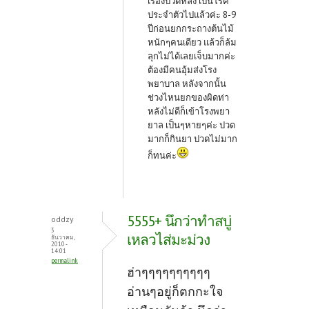
เรื่องปวดหลัง เป็นโรค
ประจำตัวไปแล้วค่ะ 8-9
ปีก่อนยกกระถางต้นไม้
หนักๆคนเดียว แล้วก็ล้ม
ลุกไม่ได้เลยเจ็บมากค่ะ
ต้องมีคนอุ้มส่งโรง
พยาบาล หลังจากนั้น
ช่วงไหนยกของผิดท่า
หลังไม่ดีก็เข้าโรงพยา
ยาล เป็นๆหายๆค่ะ ปวด
มากก็กินยา ปวดไม่มาก
ก็ทนค่ะ
5555+ นึกว่าทำสบู่
oddzy
3
เหลวไส่มะม่วง
ธันวาคม,
2010 -
14:01
permalink
ฮ่าๆๆๆๆๆๆๆๆๆๆ
อ่านๆอยู่ก็ตกกะใจ