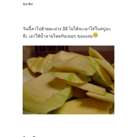
นะคะ
วันนี้ลาไปด้วยมะม่วง อิอิ ไม่ได้จะเอาใส่ในสบู่นะ
จ๊ะ เอาให้น้ำลายไหลกันเฉยๆ ของแถม