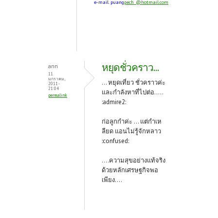
e-mail. puang
pech_@hotmail.com
หยุดชั่วคราว...
ann
11
มกราคม,
... หยุดเที่ยว ชั่วคราวค่ะ
2011 -
21:04
และกำลังหาที่ไปต่อ.....
permalink
:admire2:
ก่อลูกกำค่ะ ... แต่กำเห
ลียด แอนไม่รู้จักหลาว
:confused:
....ความสุขอย่างแท้จริง
ด้วยหลักเศรษฐกิจพอ
เพียง....