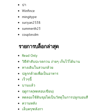
ปา
Winfince
mingitype
suriyan2538
summerth23
couplesdm
รายการบล็อกล่าสุด
Read Only
วิธีทำสับปะรดกวน ง่ายๆ เก็บไว้ได้นาน
ทางเดินในสวนกล้วย
ปลูกกล้วยเพื่อเป็นอาหาร
เร็วๆนี้
บานแล้ว
ฤดูกาล(ทดสอบเขียน)
ทดลองใช้ดินขุยไผ่เป็นวัสดุในการปลูกบอนสี
ความหลัง
เล็บครุฑลังกา