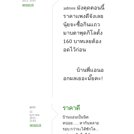
2011 - 13:07
permalink
มังคุดตอนนี้
:admire:
ราคาแพงดีจังเลย
นุ้ยจะซื้อกินแถว
มาบตาพุดกิโลตั้ง
160 บาทเลยต้อง
อดไว้ก่อน
บ้านพี่แอนอ
อกผลเยอะมั๊ยคะ!
ราคาดี
ann
11
มกราคม,
บ้านแอนเป็นนิด
2011 -
21:01
หน่อย......หากันหลาย
permalink
รอบ กว่าจะได้ซักโล...