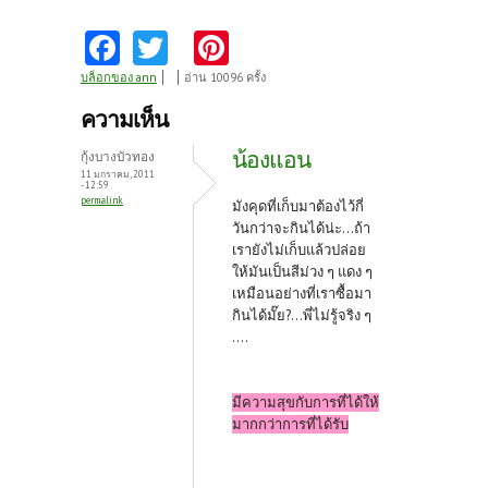
Fa
T
Pi
ce
w
nt
บล็อกของ ann
อ่าน 10096 ครั้ง
b
itt
er
ความเห็น
o
er
es
น้องแอน
กุ้งบางบัวทอง
o
t
11 มกราคม, 2011
- 12:59
permalink
k
มังคุดที่เก็บมาต้องไว้กี่
วันกว่าจะกินได้น่ะ...ถ้า
เรายังไม่เก็บแล้วปล่อย
ให้มันเป็นสีม่วง ๆ แดง ๆ
เหมือนอย่างที่เราซื้อมา
กินได้มั๊ย?...พี่ไม่รู้จริง ๆ
....
มีความสุขกับการที่ได้ให้
มากกว่าการที่ได้รับ