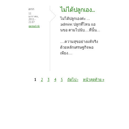
ไม่ได้ปลูกเอง...
ann
11
มกราคม,
ไม่ได้ปลูกเองค่ะ ...
2011 -
21:07
:admire: ปลูกที่ไหน แอ
permalink
นขอ ตามไปนับ....ที่นั้น...
....ความสุขอย่างแท้จริง
ด้วยหลักเศรษฐกิจพอ
เพียง....
หน้า
1
2
3
4
5
ถัดไป ›
หน้าสุดท้าย »