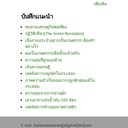
เพิ่มเติม
บันทึกแนะนำ
ทบทวนเศรษฐกิจพอเพียง
ปฏิวัติเขียว(The Green Revolution)
เบื่องานประจำอยากเป็นเกษตรกร ต้องทำ
อย่างไร
ผมเป็นเกษตรกรเต็มขั้นแล้วครับ
ความสุขที่ถูกมองข้าม
เส้นทางเศรษฐี
เทคนิคการปลูกผักในกระสอบ
ภาพความสำเร็จของการปลูกผักฮ่องเต้ใน
กระสอบ
ความสุขจากการขายผัก
เตาเผาถ่านถังน้ำมัน 200 ลิตร
เทคนิคการทำบ่อปลาพลาสติก
E-mail : bansuanporpeang[at]gmail[dot]com