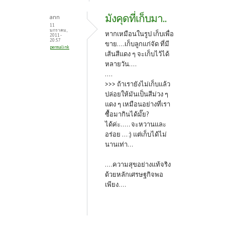
มังคุดที่เก็บมา..
ann
11
มกราคม,
หากเหมือนในรูป เก็บเพื่อ
2011 -
20:57
ขาย....เก็บลูกแก่จัด ที่มี
permalink
เส้นสีแดง ๆ จะเก็บไว้ได้
หลายวัน....
....
>>> ถ้าเรายังไม่เก็บแล้ว
ปล่อยให้มันเป็นสีม่วง ๆ
แดง ๆ เหมือนอย่างที่เรา
ซื้อมากินได้มั๊ย?
ได้ค่ะ..... จะหวานและ
อร่อย ... :) แต่เก็บได้ไม่
นานเท่า...
....ความสุขอย่างแท้จริง
ด้วยหลักเศรษฐกิจพอ
เพียง....