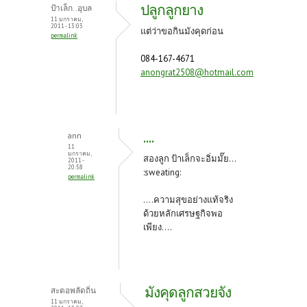
ปลูกลูกยาง
ป้าเล็ก..อุบล
11 มกราคม,
2011 - 13:03
แต่ว่าขอกินมังคุดก่อน
permalink
084-167-4671
anongrat2508@hotmail.com
....
ann
11
มกราคม,
สองลูก ป้าเล็กจะอิ่มมั๊ย...
2011 -
20:58
:sweating:
permalink
....ความสุขอย่างแท้จริง
ด้วยหลักเศรษฐกิจพอ
เพียง....
มังคุดลูกสวยจัง
สะตอพลัดถิ่น
11 มกราคม,