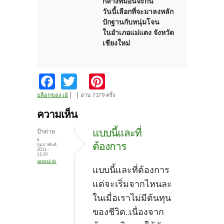
กลางที่มีอันจะกิน
วันนี้เลือกที่จะมาลงหลัก
ปักฐานกับหนุ่มโจน
ในอำเภอแม่แตง จังหวัด
เชียงใหม่
Fa
T
Pi
ce
w
nt
บล็อกของ เอ้
อ่าน 7179 ครั้ง
b
itt
er
ความเห็น
o
er
es
แบบนี้และที่
ป้าต่าย
o
t
6
ต้องการ
กุมภาพันธ์,
2011 -
k
15:39
permalink
แบบนี้และที่ต้องการ
แต่จะเริ่มจากไหนละ
ในเมื่อเราไม่มีต้นทุน
ของชีวิต..เนื่องจาก