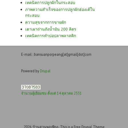
เทคนิคการปลูกผักในกระสอบ
ภาพความสำเร็จของการปลูกผักฮ่องเต้ใน
กระสอบ
ความสุขจากการขายผัก
เตาเผาถ่านถังน้ำมัน 200 ลิตร
เทคนิคการทำบ่อปลาพลาสติก
E-mail : bansuanporpeang[at]gmail[dot]com
Powered by
Drupal
จำนวนผู้เยี่ยมชม ตั้งแต่ 14 ตุลาคม 2551
2026 บ้านสวนพอเพียง- This is a Free Drupal Theme