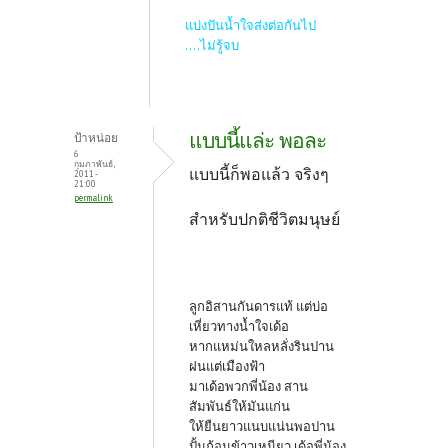
แบ่งปันน้ำใจส่งต่อกันไป
....ไม่รู้จบ
แบบนี้แล่ะ พอละ
ป้าหน่อย
6
กุมภาพันธ์,
แบบนี้ก็พอแล้ว จริงๆ
2011 -
21:00
permalink
สำหรับปกติชีวิตมนุษย์
ลูกอิสานกันดารแท้ แต่บ่อ
เหี่ยวทางน้ำใจเด้อ
หากแหม่นใหลหลั่งรินปาน
ฝนแต่เมืองฟ้า
มาเด้อพวกพี่น้อง สาน
สัมพันธ์ให้มันแก่น
ให้ยืนยาวแนบแน่นพอปาน
ปั้นก้อนข้าวเหนียว เด้อพี่น้อง