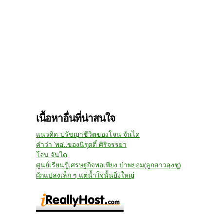
เนื้อหาอื่นที่น่าสนใจ
แนวคิด-ปรัชญาชีวิตของโจน จันได
คำว่า ‘พอ’..ของนิรุตติ์ ศิริจรรยา
โจน จันได
ศูนย์เรียนรู้เศรษฐกิจพอเพียง ป่าพยอม(ลูกสาวลุงชู)
ผักแปลงเล็ก ๆ แต่น้ำใจนั้นยิ่งใหญ่