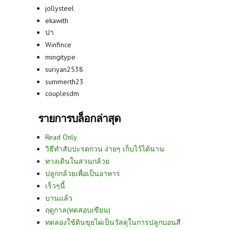
jollysteel
ekawith
ปา
Winfince
mingitype
suriyan2538
summerth23
couplesdm
รายการบล็อกล่าสุด
Read Only
วิธีทำสับปะรดกวน ง่ายๆ เก็บไว้ได้นาน
ทางเดินในสวนกล้วย
ปลูกกล้วยเพื่อเป็นอาหาร
เร็วๆนี้
บานแล้ว
ฤดูกาล(ทดสอบเขียน)
ทดลองใช้ดินขุยไผ่เป็นวัสดุในการปลูกบอนสี