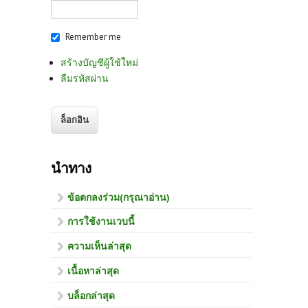
Remember me
สร้างบัญชีผู้ใช้ใหม่
ลืมรหัสผ่าน
นำทาง
ข้อตกลงร่วม(กรุณาอ่าน)
การใช้งานเวบนี้
ความเห็นล่าสุด
เนื้อหาล่าสุด
บล็อกล่าสุด