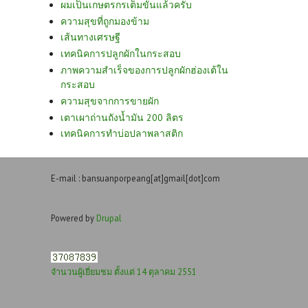
ผมเป็นเกษตรกรเต็มขั้นแล้วครับ
ความสุขที่ถูกมองข้าม
เส้นทางเศรษฐี
เทคนิคการปลูกผักในกระสอบ
ภาพความสำเร็จของการปลูกผักฮ่องเต้ใน
กระสอบ
ความสุขจากการขายผัก
เตาเผาถ่านถังน้ำมัน 200 ลิตร
เทคนิคการทำบ่อปลาพลาสติก
E-mail : bansuanporpeang[at]gmail[dot]com
Powered by
Drupal
จำนวนผู้เยี่ยมชม ตั้งแต่ 14 ตุลาคม 2551