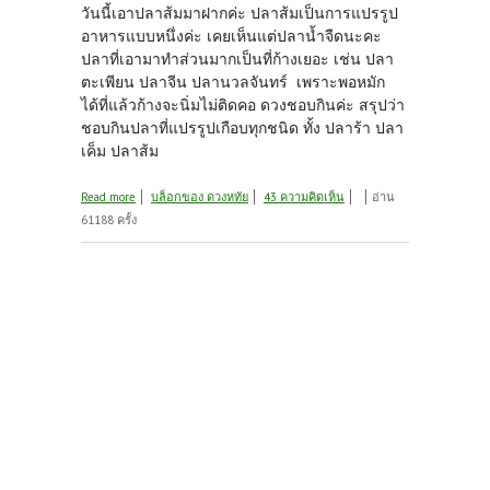
วันนี้เอาปลาส้มมาฝากค่ะ ปลาส้มเป็นการแปรรูป
อาหารแบบหนึ่งค่ะ เคยเห็นแต่ปลาน้ำจืดนะคะ
ปลาที่เอามาทำส่วนมากเป็นที่ก้างเยอะ เช่น ปลา
ตะเพียน ปลาจีน ปลานวลจันทร์ เพราะพอหมัก
ได้ที่แล้วก้างจะนิ่มไม่ติดคอ ดวงชอบกินค่ะ สรุปว่า
ชอบกินปลาที่แปรรูปเกือบทุกชนิด ทั้ง ปลาร้า ปลา
เค็ม ปลาส้ม
about ปลาส้ม...เปรี้ยวๆจ้า
Read more
บล็อกของ ดวงหทัย
43 ความคิดเห็น
อ่าน
61188 ครั้ง