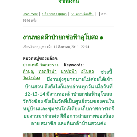
จากลิ๊งก์นี้
about งานทอดผ้าป่ายกช่อฟ้าอุโบสถวัดวังฆ้อง 2
Read more
บล็อกของ บุญพา
31 ความคิดเห็น
อ่าน
9946 ครั้ง
งานทอดผ้าป่ายกช่อฟ้าอุโบสถ ๑
เขียนโดย
บุญพา
เมื่อ 15 สิงหาคม, 2011 - 22:54
หมวดหมู่ของบล็อก:
ประเพณี วัฒนธรรม
Keywords:
ทำบุญ
ทอดผ้าป่า
ยกช่อฟ้า
อุโบสถ
ช่วงนี้
วัดวังฆ้อง
มีงานยุ่งๆมากมายไม่ค่อยได้เข้า
บ้านสวน ถึงยังไงก็แอบอ่านทุกวัน เมื่อวันที่
12-13-14 มีงานทอดผ้าป่ายกช่อฟ้าอุโบสถ
วัดวังฆ้อง ซึ่งเป็นวัดที่เป็นศูนย์รวมของคนใน
หมู่บ้านและชุมชนใกล้เคียง เก็บภาพการเตรี
ยมงานมาฝากค่ะ ฝีมือการถ่ายภาพของน้อง
อาย สมาชิก และต้นกล้าบ้านสวนค่ะ