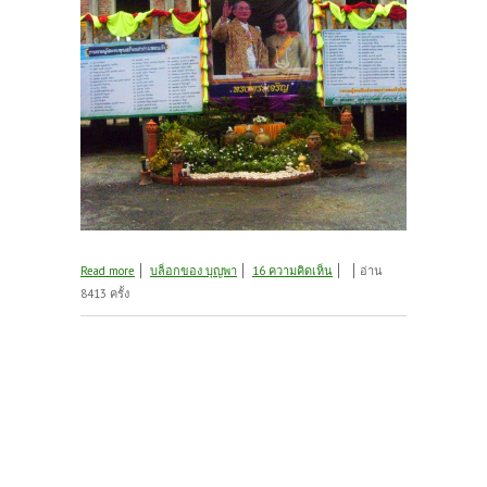
about งานทอดผ้าป่ายกช่อฟ้าอุโบสถ ๑
Read more
บล็อกของ บุญพา
16 ความคิดเห็น
อ่าน
8413 ครั้ง