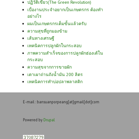
ปฏิวัติเขียว(The Green Revolution)
เบื่องานประจำอยากเป็นเกษตรกร ต้องทำ
อย่างไร
ผมเป็นเกษตรกรเต็มขั้นแล้วครับ
ความสุขที่ถูกมองข้าม
เส้นทางเศรษฐี
เทคนิคการปลูกผักในกระสอบ
ภาพความสำเร็จของการปลูกผักฮ่องเต้ใน
กระสอบ
ความสุขจากการขายผัก
เตาเผาถ่านถังน้ำมัน 200 ลิตร
เทคนิคการทำบ่อปลาพลาสติก
E-mail : bansuanporpeang[at]gmail[dot]com
Powered by
Drupal