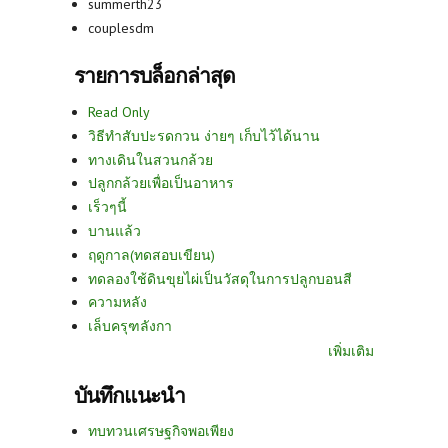
summerth23
couplesdm
รายการบล็อกล่าสุด
Read Only
วิธีทำสับปะรดกวน ง่ายๆ เก็บไว้ได้นาน
ทางเดินในสวนกล้วย
ปลูกกล้วยเพื่อเป็นอาหาร
เร็วๆนี้
บานแล้ว
ฤดูกาล(ทดสอบเขียน)
ทดลองใช้ดินขุยไผ่เป็นวัสดุในการปลูกบอนสี
ความหลัง
เล็บครุฑลังกา
เพิ่มเติม
บันทึกแนะนำ
ทบทวนเศรษฐกิจพอเพียง