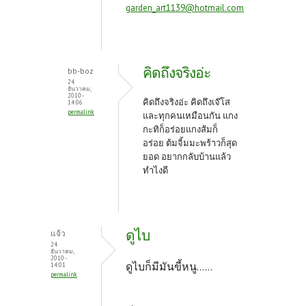
garden_art1139@hotmail.com
คิดถึงจริงอ่ะ
bb-boz
24
ธันวาคม,
2010 -
คิดถึงจริงอ่ะ คิดถึงเจ๊โส
14:06
permalink
และทุกคนเหมือนกัน แกง
กะทิก็อร่อยแกงส้มก็
อร่อย ต้มจิ้มมะพร้าวก็สุด
ยอด อยากกลับบ้านแล้ว
ทำไงดี
ดูไบ
แจ้ว
24
ธันวาคม,
2010 -
ดูไบก็มีมันขี้หนู......
14:01
permalink