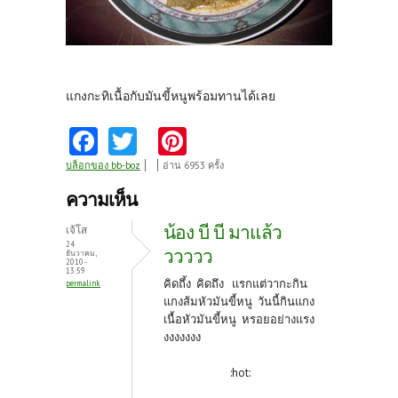
แกงกะทิเนื้อกับมันขี้หนูพร้อมทานได้เลย
Fa
T
Pi
ce
w
nt
บล็อกของ bb-boz
อ่าน 6953 ครั้ง
b
itt
er
ความเห็น
o
er
es
น้อง บี บี มาแล้ว
เจ้โส
o
t
24
ววววว
ธันวาคม,
2010 -
k
13:59
คิดถึ้ง คิดถึง แรกแต่วากะกิน
permalink
แกงส้มหัวมันขี้หนู วันนี้กินแกง
เนื้อหัวมันขี้หนู หรอยอย่างแรง
งงงงงงง
:hot: