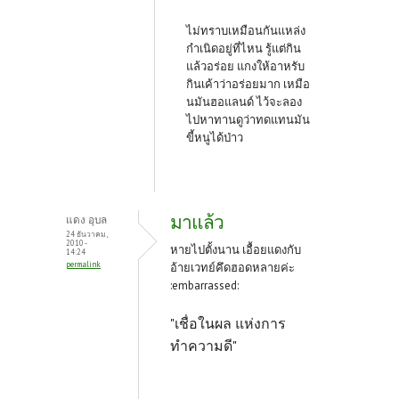
ไม่ทราบเหมือนกันแหล่ง
กำเนิดอยู่ที่ไหน รู้แต่กิน
แล้วอร่อย แกงให้อาหรับ
กินเค้าว่าอร่อยมาก เหมือ
นมันฮอแลนด์ ไว้จะลอง
ไปหาทานดูว่าทดแทนมัน
ขี้หนูได้ป่าว
มาแล้ว
แดง อุบล
24 ธันวาคม,
2010 -
หายไปตั้งนาน เอื้อยแดงกับ
14:24
permalink
อ้ายเวทย์คึดฮอดหลายค่ะ
:embarrassed:
"เชื่อในผล แห่งการ
ทำความดี"