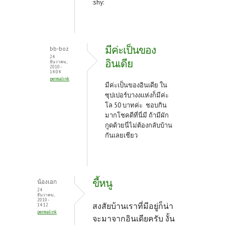
:shy:
มีค่ะเป็นของ
bb-boz
24
อินเดีย
ธันวาคม,
2010 -
14:04
permalink
มีค่ะเป็นของอินเดีย ใน
ซุปเปอร์บางงแห่งก็มีค่ะ
โล 50 บาทค่ะ ชอบกิน
มากโชคดีที่นี่มี ถ้ามีผัก
กูดด้วยนี่ไม่ต้องกลับบ้าน
กันเลยเชียว
ขี้หนู
น้องเอก
24
ธันวาคม,
2010 -
สงสัยบ้านเราที่มีอยู่ก็น่า
14:12
permalink
จะมาจากอินเดียครับ งั้น