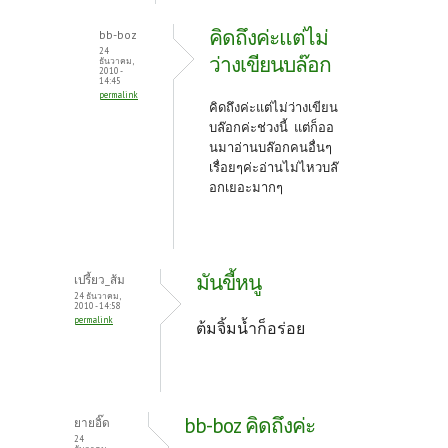
คิดถึงค่ะแต่ไม่
bb-boz
24
ว่างเขียนบล๊อก
ธันวาคม,
2010 -
14:45
permalink
คิดถึงค่ะแต่ไม่ว่างเขียน
บล๊อกค่ะช่วงนี้ แต่ก็ออ
นมาอ่านบล๊อกคนอื่นๆ
เรื่อยๆค่ะอ่านไม่ไหวบล๊
อกเยอะมากๆ
มันขี้หนู
เปรี้ยว_ส้ม
24 ธันวาคม,
2010 - 14:58
permalink
ต้มจิ้มน้ำก็อร่อย
bb-boz คิดถึงค่ะ
ยายอิ๊ด
24