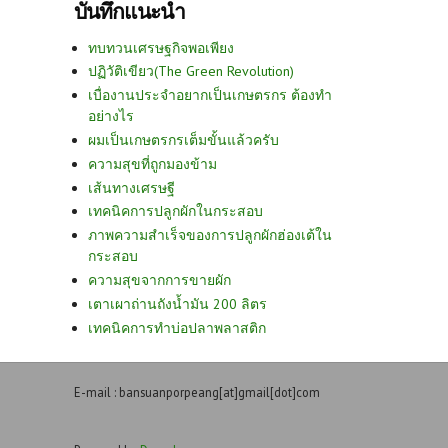
บันทึกแนะนำ
ทบทวนเศรษฐกิจพอเพียง
ปฏิวัติเขียว(The Green Revolution)
เบื่องานประจำอยากเป็นเกษตรกร ต้องทำ
อย่างไร
ผมเป็นเกษตรกรเต็มขั้นแล้วครับ
ความสุขที่ถูกมองข้าม
เส้นทางเศรษฐี
เทคนิคการปลูกผักในกระสอบ
ภาพความสำเร็จของการปลูกผักฮ่องเต้ใน
กระสอบ
ความสุขจากการขายผัก
เตาเผาถ่านถังน้ำมัน 200 ลิตร
เทคนิคการทำบ่อปลาพลาสติก
E-mail : bansuanporpeang[at]gmail[dot]com