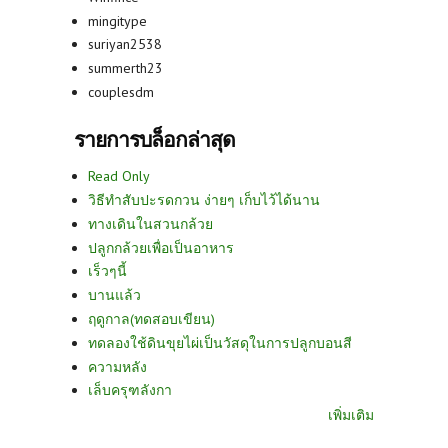
mingitype
suriyan2538
summerth23
couplesdm
รายการบล็อกล่าสุด
Read Only
วิธีทำสับปะรดกวน ง่ายๆ เก็บไว้ได้นาน
ทางเดินในสวนกล้วย
ปลูกกล้วยเพื่อเป็นอาหาร
เร็วๆนี้
บานแล้ว
ฤดูกาล(ทดสอบเขียน)
ทดลองใช้ดินขุยไผ่เป็นวัสดุในการปลูกบอนสี
ความหลัง
เล็บครุฑลังกา
เพิ่มเติม