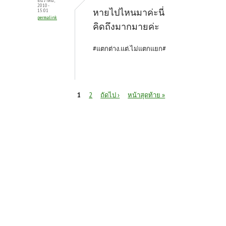
ธันวาคม,
2010 -
หายไปไหนมาค่ะนี่
15:01
permalink
คิดถึงมากมายค่ะ
#แตกต่าง.แต่.ไม่แตกแยก#
หน้า
1
2
ถัดไป ›
หน้าสุดท้าย »