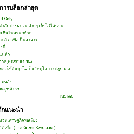
การบล็อกล่าสุด
ad Only
ีทำสับปะรดกวน ง่ายๆ เก็บไว้ได้นาน
งเดินในสวนกล้วย
กกล้วยเพื่อเป็นอาหาร
ๆนี้
นแล้ว
ูกาล(ทดสอบเขียน)
ลองใช้ดินขุยไผ่เป็นวัสดุในการปลูกบอน
ามหลัง
บครุฑลังกา
เพิ่มเติม
ทึกแนะนำ
ทวนเศรษฐกิจพอเพียง
วัติเขียว(The Green Revolution)