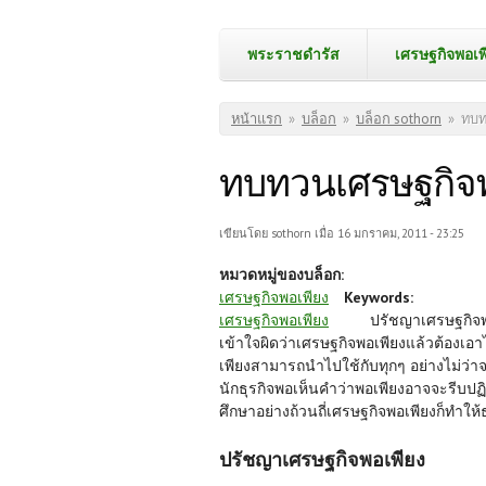
พระราชดำรัส
เศรษฐกิจพอเพ
คุณอยู่ที่นี่
หน้าแรก
»
บล็อก
»
บล็อก sothorn
»
ทบท
ทบทวนเศรษฐกิจพอ
เขียนโดย
sothorn
เมื่อ 16 มกราคม, 2011 - 23:25
หมวดหมู่ของบล็อก:
เศรษฐกิจพอเพียง
Keywords:
เศรษฐกิจพอเพียง
ปรัชญาเศรษฐกิจพอเ
เข้าใจผิดว่าเศรษฐกิจพอเพียงแล้วต้องเอาไ
เพียงสามารถนำไปใช้กับทุกๆ อย่างไม่ว่า
นักธุรกิจพอเห็นคำว่าพอเพียงอาจจะรีบปฏ
ศึกษาอย่างถ้วนถี่เศรษฐกิจพอเพียงก็ทำให้
ปรัชญาเศรษฐกิจพอเพียง