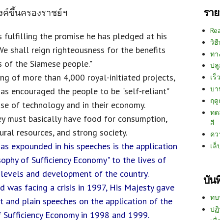
ราย
ะองค์ขึ้นครองราชย์ฯ
Re
s fulfilling the promise he has pledged at his
วิธ
We shall reign righteousness for the benefits
ทา
 of the Siamese people."
ปลู
ing of more than 4,000 royal-initiated projects,
เร็ว
บา
as encouraged the people to be "self-reliant"
ฤด
se of technology and in their economy.
ทด
ey must basically have food for consumption,
สี
ural resources, and strong society.
คว
as expounded in his speeches is the application
เล็
sophy of Sufficiency Economy" to the lives of
 levels and development of the country.
บัน
 was facing a crisis in 1997, His Majesty gave
ทบ
 and plain speeches on the application of the
ปฏิ
f Sufficiency Economy in 1998 and 1999.