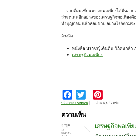
จากที่ผมเขียนมา จะพอเพียงได้มีหลายอง
ว่าจุดเด่นอีกอย่างของเศรษฐกิจพอเพียงคือเ
ทำบุญก่อน แล้วค่อยขาย อย่างไรก็ตามจะพ
อ้างอิง
หนังสือ ปราชญ์เดินดิน วิถีคนกล้า 
เศรษฐกิจพอเพียง
Fa
T
Pi
ce
w
nt
บล็อกของ sothorn
อ่าน 89063 ครั้ง
b
itt
er
ความเห็น
o
er
es
เศรษฐกิจพอเพีย
ลุงพูน
o
t
17
มกราคม,
2011 -