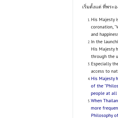
เริ่มตั้งแต่ ที่พร
His Majesty i
coronation, "
and happiness
In the launch
His Majesty h
through the u
Especially th
access to nat
His Majesty h
of the "Philo
people at all
When Thailand
more frequent
Philosophy o