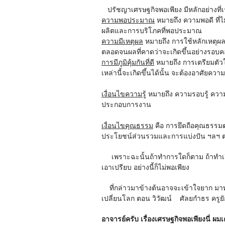
ปรัชญาเศรษฐกิจพอเพียง มีหลักอย่างที่เร
ความพอประมาณ
หมายถึง ความพอดี ที่ไ
ผลิตและการบริโภคที่พอประมาณ
ความมีเหตุผล
หมายถึง การใช้หลักเหตุผลใ
ตลอดจนผลที่คาดว่าจะเกิดขึ้นอย่างรอบ
การมีภูมิคุ้มกันที่ดี
หมายถึง การเตรียมตัวใ
เหล่านี้จะเกิดขึ้นได้นั้น จะต้องอาศัยควา
เงื่อนไขความรู้
หมายถึง ความรอบรู้ คว
ประกอบการงาน
เงื่อนไขคุณธรรม
คือ การยึดถือคุณธรรมต่
ประโยชน์ส่วนรวมและการแบ่งปัน ฯลฯ ตล
เพราะฉะนั้นถ้าทำการใดก็ตาม ถ้าทำเกิ
เอาเปรียบ อย่างนี้ก็ไม่พอเพียง
ที่กล่าวมาข้างต้นอาจจะเข้าใจยาก มาทำ
เปลี่ยนโลก ตอน วิวัฒน์ ศัลยกำธร ครูยัก
อาจารย์ครับ เรื่องเศรษฐกิจพอเพียงนี่ ผมเ