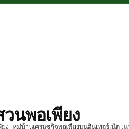
สวนพอเพียง
ยง - หมู่บ้านเศรษฐกิจพอเพียงบนอินเทอร์เน็ต : แ