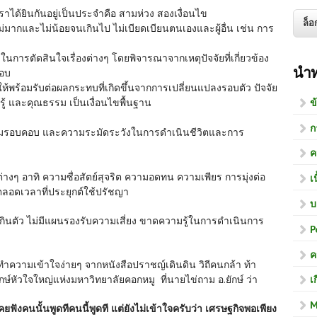
าได้ยินกันอยู่เป็นประจำคือ สามห่วง สองเงื่อนไข
ม่มากและไม่น้อยจนเกินไป ไม่เบียดเบียนตนเองและผู้อื่น เช่น การ
นการตัดสินใจเรื่องต่างๆ โดยพิจารณาจากเหตุปัจจัยที่เกี่ยวข้อง
นำ
คอบ
ห้พร้อมรับต่อผลกระทบที่เกิดขึ้นจากการเปลี่ยนแปลงรอบตัว ปัจจัย
ข
มรู้ และคุณธรรม เป็นเงื่อนไขพื้นฐาน
ก
ามรอบคอบ และความระมัดระวังในการดำเนินชีวิตและการ
ค
างๆ อาทิ ความซื่อสัตย์สุจริต ความอดทน ความเพียร การมุ่งต่อ
เ
อดเวลาที่ประยุกต์ใช้ปรัชญา
บ
นตัว ไม่มีแผนรองรับความเสี่ยง ขาดความรู้ในการดำเนินการ
P
ค
ความเข้าใจง่ายๆ จากหนังสือปราชญ์เดินดิน วิถีคนกล้า ท้า
ษ์หัวใจใหญ่แห่งมหาวิทยาลัยคอกหมู ที่นายไข่ถาม อ.ยักษ์ ว่า
เ
M
คยฟังคนนั้นพูดทีคนนี้พูดที แต่ยังไม่เข้าใจครับว่า เศรษฐกิจพอเพียง