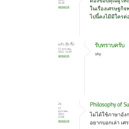
ต้องขอบคุณผู้ใหญ่
k
20:20
permalink
ในเรื่องเศรษฐกิจ
ไปนี้คงไมีมีใครต่
รับทราบครับ
แก้ว กุ๊ก กิ๊ก
17 มกราคม,
2011 - 21:09
:shy:
permalink
Philosophy of S
2s
17
มกราคม,
ไม่ได้ใช้ภาษาอัง
2011 -
22:06
permalink
อยากบอกเล่า เศร