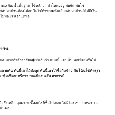
อเพียงขั้นพื้นฐาน ใช้หลักว่า ทำให้พออยู่ พอกิน พอใช้
 กลับมาบ้านต้องไม่อด ไม่ใช่ค้าขายเจ๊งแล้วกลับมาบ้านก็ไม่มีเงิน
ก็ไม่พอ เราเอาแค่พอ
ากัน
นอาจกำลังสงสัยอยู่เช่นกันว่า แบบนี้ แบบนั้น พอเพียงหรือไม่
ายคัน คันนี้เอาไว้ส่งลูก คันนี้เอาไว้ซื้อกับข้าว คันโน้นใช้ทำธุระ
า "ฟุ่มเฟือย" หรือว่า "พอเพียง" ครับ อาจารย์
วยังเหลือ คุณอยากซื้ออะไรก็ซื้อไปเถอะ ไม่มีใครเขาว่าหรอก เอา
นั้นพอ