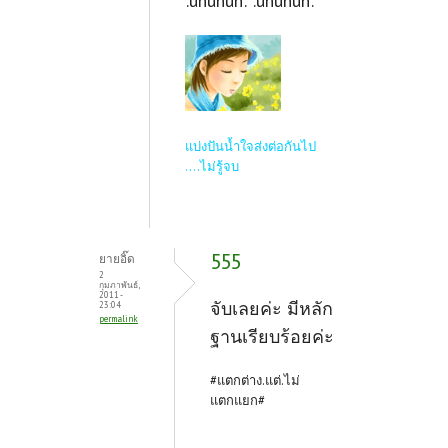
:uhuhuh: :uhuhuh:
แบ่งปันน้ำใจส่งต่อกันไป
....ไม่รู้จบ
555
ยายอิ๊ด
2
กุมภาพันธ์,
2011 -
จับเลยค่ะ มีหลัก
23:04
permalink
ฐานเรียบร้อยค่ะ
#แตกต่าง.แต่.ไม่
แตกแยก#