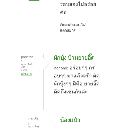
รอบสองไม่อร่อย
ค่ะ
#แตกต่าง.แต่.ไม่
แตกแยก#
ผักบุ้ง บ้านยายอิ๊ด
panatda
3
กุมภาพันธ์,
อร่อยๆๆ กร
2011 -
:nonono:
05:16
permalink
อบๆๆ มาแล้วจร้า ผัด
ผักบุ้งๆๆ ฝืมือ ยายอิ๊ด
คิดถึงเช่นกันค่ะ
น้องแป๋ว
ยายอิ๊ด
3
กุมภาพันธ์,