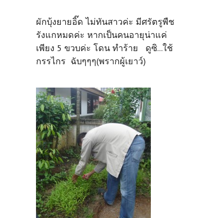
ผักบุ้งยายอิ๊ด ไม่ทันสาวค่ะ มีศรัตรูพืช
รังแกหมดค่ะ หากเป็นคนอายุน่าแค่
เพียง 5 ขวบค่ะ โดน ทำร้าย ดูซิ...ใช้
กรรไกร ฉับๆๆๆ(พรากผู้เยาว์)