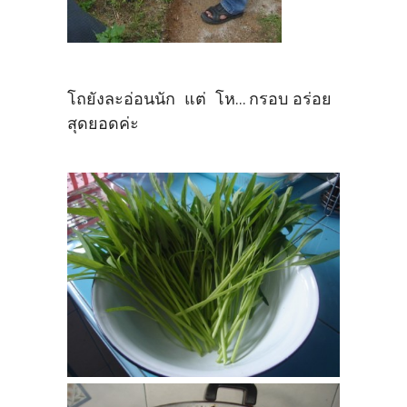
โถยังละอ่อนนัก แต่ โห... กรอบ อร่อย
สุดยอดค่ะ