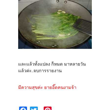
และแล้วทั้งแปลง ก็หมด มาหลายวัน
แล้วค่ะ..จบการรายงาน
มีความสุขค่ะ ยายอิ๊ดคนงามจ้า
Fa
T
Pi