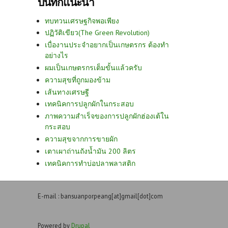
บันทึกแนะนำ
ทบทวนเศรษฐกิจพอเพียง
ปฏิวัติเขียว(The Green Revolution)
เบื่องานประจำอยากเป็นเกษตรกร ต้องทำ
อย่างไร
ผมเป็นเกษตรกรเต็มขั้นแล้วครับ
ความสุขที่ถูกมองข้าม
เส้นทางเศรษฐี
เทคนิคการปลูกผักในกระสอบ
ภาพความสำเร็จของการปลูกผักฮ่องเต้ใน
กระสอบ
ความสุขจากการขายผัก
เตาเผาถ่านถังน้ำมัน 200 ลิตร
เทคนิคการทำบ่อปลาพลาสติก
E-mail : bansuanporpeang[at]gmail[dot]com
Powered by
Drupal