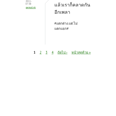
2011 -
แล้วเราก็คลาดกัน
07:38
permalink
อีกเพลา
#แตกต่าง.แต่.ไม่
แตกแยก#
หน้า
1
2
3
4
ถัดไป ›
หน้าสุดท้าย »