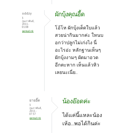
ผักบุ้งคุณอี้ด
oddzy
3
กุมภาพันธ์,
2011 -
โอ้โห ผักบุ้งเด็ดใบแล้ว
01:08
permalink
สวยน่ากินมากค่ะ ใหนบ
อกว่าปลูกไม่เก่งไง นี่
อะไรอ่ะ หลักฐานเห็นๆ
ผักบุ้งงามๆ ผัดมาอวด
อีกตะหาก เห็นแล้วหิว
เลยนะเนี่ย..
น้องอ๊อดค่ะ
ยายอิ๊ด
3
กุมภาพันธ์,
2011 -
ได้แค่นี้แหละน้อง
07:37
permalink
เห้อ...พอได้กินค่ะ