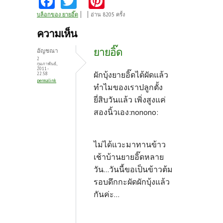
ce
w
nt
บล็อกของ ยายอิ๊ด
อ่าน 8205 ครั้ง
b
itt
er
ความเห็น
o
er
es
ยายอิ๊ด
อัญชณา
o
t
2
กุมภาพันธ์,
2011 -
k
ผักบุ้งยายอิ๊ดได้ผัดแล้ว
22:58
permalink
ทำไมของเราปลูกตั้ง
ยี่สิบวันแล้ว เพิ่งสูงแค่
สองนิ้วเอง:nonono:
ไม่ได้แวะมาทานข้าว
เช้าบ้านยายอิ๊ดหลาย
วัน...วันนี้ขอเป็นข้าวต้ม
รอบดึกกะผัดผักบุ้งแล้ว
กันค่ะ...