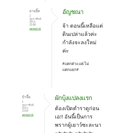
อัญชณา
ยายอิ๊ด
2
กุมภาพันธ์,
2011 -
จ้า ตอนนี้เหลือแต่
23:00
permalink
ดินเปล่าแล้วค่ะ
กำลังจะลงใหม่
ค่ะ
#แตกต่าง.แต่.ไม่
แตกแยก#
ผักบุ้งแปลงแรก
ป้าจี๊ด
2
กุมภาพันธ์,
ต้องเปิดตำราดูก่อน
2011 -
23:03
permalink
เอ!! อันนี้เป็นการ
พรากผู้เยาว์ซะละนา