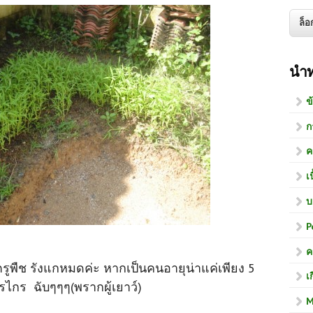
นำ
ข
ก
ค
เ
บ
P
ค
รัตรูพืช รังแกหมดค่ะ หากเป็นคนอายุน่าแค่เพียง 5
เ
รไกร ฉับๆๆๆ(พรากผู้เยาว์)
M