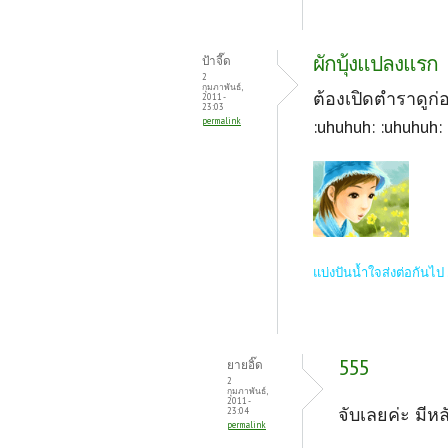
ผักบุ้งแปลงแรก
ป้าจี๊ด
2
กุมภาพันธ์,
ต้องเปิดตำราดูก่
2011 -
23:03
permalink
:uhuhuh: :uhuhuh:
แบ่งปันน้ำใจส่งต่อกันไป .
555
ยายอิ๊ด
2
กุมภาพันธ์,
2011 -
จับเลยค่ะ มีห
23:04
permalink