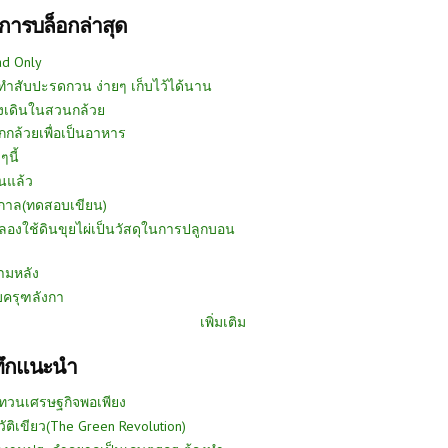
การบล็อกล่าสุด
ad Only
ีทำสับปะรดกวน ง่ายๆ เก็บไว้ได้นาน
งเดินในสวนกล้วย
กกล้วยเพื่อเป็นอาหาร
ๆนี้
นแล้ว
ูกาล(ทดสอบเขียน)
ลองใช้ดินขุยไผ่เป็นวัสดุในการปลูกบอน
ามหลัง
บครุฑลังกา
เพิ่มเติม
ทึกแนะนำ
ทวนเศรษฐกิจพอเพียง
วัติเขียว(The Green Revolution)