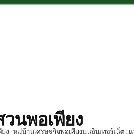
สวนพอเพียง
ยง - หมู่บ้านเศรษฐกิจพอเพียงบนอินเทอร์เน็ต : แ