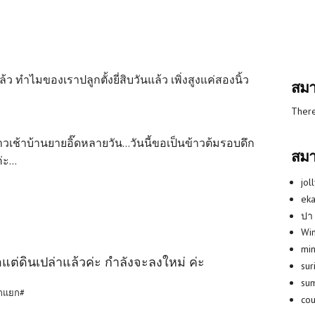
แล้ว ทำไมของเราปลูกตั้งยี่สิบวันแล้ว เพิ่งสูงแค่สองนิ้ว
สมา
There
เช้าบ้านยายอิ๊ดหลายวัน...วันนี้ขอเป็นข้าวต้มรอบดึก
สมา
ะ...
jol
eka
ปา
Win
min
ือแต่ดินเปล่าแล้วค่ะ กำลังจะลงใหม่ ค่ะ
su
su
ตกแยก#
co