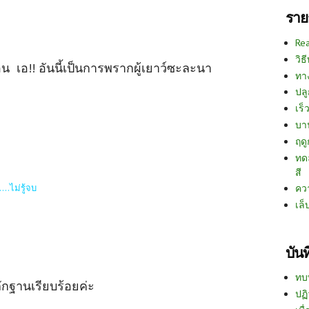
ราย
Re
วิธ
อน เอ!! อันนี้เป็นการพรากผู้เยาว์ซะละนา
ทา
ปลู
เร็ว
บา
ฤด
ทด
สี
...ไม่รู้จบ
คว
เล็
บัน
ทบ
ลักฐานเรียบร้อยค่ะ
ปฏิ