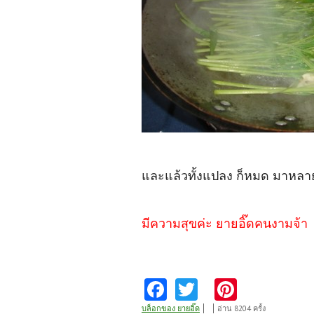
และแล้วทั้งแปลง ก็หมด มาหลา
มีความสุขค่ะ ยายอิ๊ดคนงามจ้า
Fa
T
Pi
ce
w
nt
บล็อกของ ยายอิ๊ด
อ่าน 8204 ครั้ง