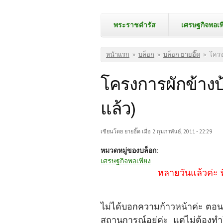
พระราชดำรัส
เศรษฐกิจพอเพ
คุณอยู่ที่นี่
หน้าแรก
»
บล็อก
»
บล็อก ยายอิ๊ด
»
โครง
โครงการผักข้างบ
แล้ว)
เขียนโดย
ยายอิ๊ด
เมื่อ 2 กุมภาพันธ์, 2011 - 22:29
หมวดหมู่ของบล็อก:
เศรษฐกิจพอเพียง
หลายวันแล้วค่ะ ท
ไม่ได้บอกความก้าวหน้าค่ะ ตอน
สถานการณ์อยู่ค่ะ แต่ไม่ต้องทำ