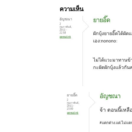
b
itt
er
ความเห็น
o
er
es
ยายอิ๊ด
อัญชณา
o
t
2
กุมภาพันธ์,
2011 -
k
ผักบุ้งยายอิ๊ดได้ผัด
22:58
permalink
เอง:nonono:
ไม่ได้แวะมาทานข้าว
กะผัดผักบุ้งแล้วกันค่
อัญชณา
ยายอิ๊ด
2
กุมภาพันธ์,
2011 -
จ้า ตอนนี้เหล
23:00
permalink
#แตกต่าง.แต่.ไม่แ