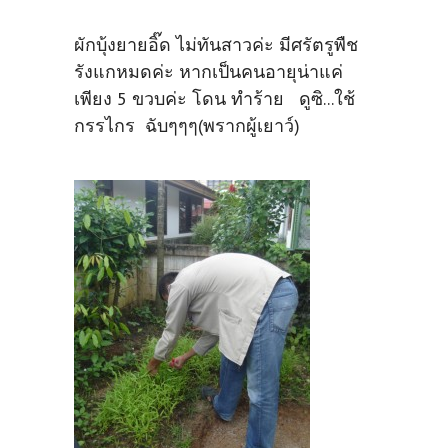
ผักบุ้งยายอิ๊ด ไม่ทันสาวค่ะ มีศรัตรูพืช
รังแกหมดค่ะ หากเป็นคนอายุน่าแค่
เพียง 5 ขวบค่ะ โดน ทำร้าย ดูซิ...ใช้
กรรไกร ฉับๆๆๆ(พรากผู้เยาว์)