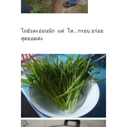
โถยังละอ่อนนัก แต่ โห... กรอบ อร่อย
สุดยอดค่ะ