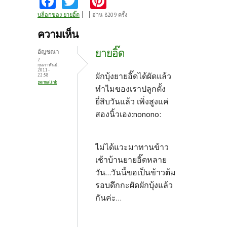
ce
w
nt
บล็อกของ ยายอิ๊ด
อ่าน 8209 ครั้ง
b
itt
er
ความเห็น
o
er
es
ยายอิ๊ด
อัญชณา
o
t
2
กุมภาพันธ์,
2011 -
k
ผักบุ้งยายอิ๊ดได้ผัดแล้ว
22:58
permalink
ทำไมของเราปลูกตั้ง
ยี่สิบวันแล้ว เพิ่งสูงแค่
สองนิ้วเอง:nonono:
ไม่ได้แวะมาทานข้าว
เช้าบ้านยายอิ๊ดหลาย
วัน...วันนี้ขอเป็นข้าวต้ม
รอบดึกกะผัดผักบุ้งแล้ว
กันค่ะ...