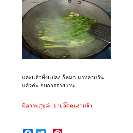
และแล้วทั้งแปลง ก็หมด มาหลายวัน
แล้วค่ะ..จบการรายงาน
มีความสุขค่ะ ยายอิ๊ดคนงามจ้า
Fa
T
Pi