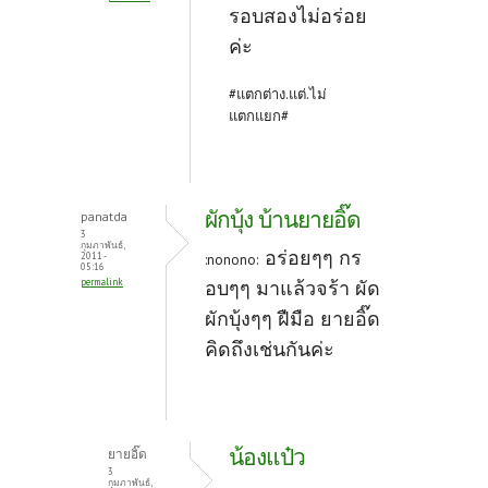
รอบสองไม่อร่อย
ค่ะ
#แตกต่าง.แต่.ไม่
แตกแยก#
ผักบุ้ง บ้านยายอิ๊ด
panatda
3
กุมภาพันธ์,
อร่อยๆๆ กร
2011 -
:nonono:
05:16
permalink
อบๆๆ มาแล้วจร้า ผัด
ผักบุ้งๆๆ ฝืมือ ยายอิ๊ด
คิดถึงเช่นกันค่ะ
น้องแป๋ว
ยายอิ๊ด
3
กุมภาพันธ์,