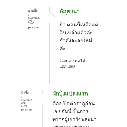
อัญชณา
ยายอิ๊ด
2
กุมภาพันธ์,
2011 -
จ้า ตอนนี้เหลือแต่
23:00
permalink
ดินเปล่าแล้วค่ะ
กำลังจะลงใหม่
ค่ะ
#แตกต่าง.แต่.ไม่
แตกแยก#
ผักบุ้งแปลงแรก
ป้าจี๊ด
2
กุมภาพันธ์,
ต้องเปิดตำราดูก่อน
2011 -
23:03
permalink
เอ!! อันนี้เป็นการ
พรากผู้เยาว์ซะละนา