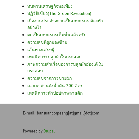
ทบทวนเศรษฐกิจพอเพียง
ปฏิวัติเขียว(The Green Revolution)
เบื่องานประจำอยากเป็นเกษตรกร ต้องทำ
อย่างไร
ผมเป็นเกษตรกรเต็มขั้นแล้วครับ
ความสุขที่ถูกมองข้าม
เส้นทางเศรษฐี
เทคนิคการปลูกผักในกระสอบ
ภาพความสำเร็จของการปลูกผักฮ่องเต้ใน
กระสอบ
ความสุขจากการขายผัก
เตาเผาถ่านถังน้ำมัน 200 ลิตร
เทคนิคการทำบ่อปลาพลาสติก
E-mail : bansuanporpeang[at]gmail[dot]com
Powered by
Drupal