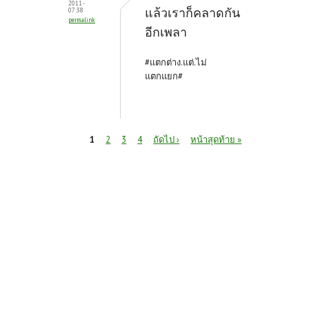
2011 -
แล้วเราก็คลาดกัน
07:38
permalink
อีกเพลา
#แตกต่าง.แต่.ไม่
แตกแยก#
หน้า
1
2
3
4
ถัดไป ›
หน้าสุดท้าย »