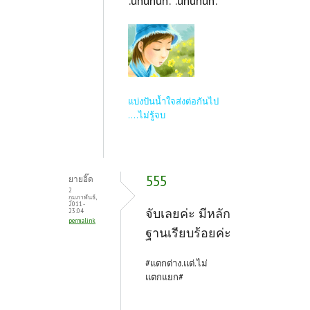
:uhuhuh: :uhuhuh:
แบ่งปันน้ำใจส่งต่อกันไป
....ไม่รู้จบ
555
ยายอิ๊ด
2
กุมภาพันธ์,
2011 -
จับเลยค่ะ มีหลัก
23:04
permalink
ฐานเรียบร้อยค่ะ
#แตกต่าง.แต่.ไม่
แตกแยก#