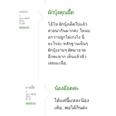
ผักบุ้งคุณอี้ด
oddzy
3
กุมภาพันธ์,
2011 -
โอ้โห ผักบุ้งเด็ดใบแล้ว
01:08
permalink
สวยน่ากินมากค่ะ ใหนบ
อกว่าปลูกไม่เก่งไง นี่
อะไรอ่ะ หลักฐานเห็นๆ
ผักบุ้งงามๆ ผัดมาอวด
อีกตะหาก เห็นแล้วหิว
เลยนะเนี่ย..
น้องอ๊อดค่ะ
ยายอิ๊ด
3
กุมภาพันธ์,
2011 -
ได้แค่นี้แหละน้อง
07:37
permalink
เห้อ...พอได้กินค่ะ