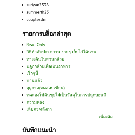
suriyan2538
summerth23
couplesdm
รายการบล็อกล่าสุด
Read Only
วิธีทำสับปะรดกวน ง่ายๆ เก็บไว้ได้นาน
ทางเดินในสวนกล้วย
ปลูกกล้วยเพื่อเป็นอาหาร
เร็วๆนี้
บานแล้ว
ฤดูกาล(ทดสอบเขียน)
ทดลองใช้ดินขุยไผ่เป็นวัสดุในการปลูกบอนสี
ความหลัง
เล็บครุฑลังกา
เพิ่มเติม
บันทึกแนะนำ