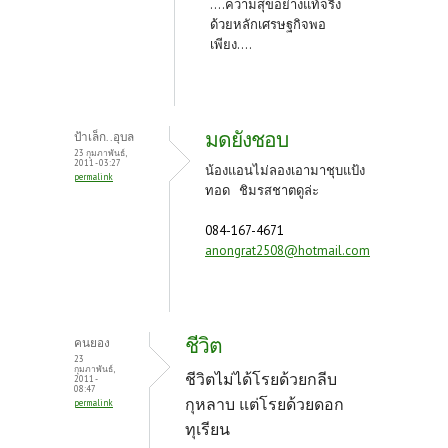
....ความสุขอย่างแท้จริง
ด้วยหลักเศรษฐกิจพอ
เพียง....
มดยังชอบ
ป้าเล็ก..อุบล
23 กุมภาพันธ์,
2011 - 03:27
น้องแอนไม่ลองเอามาชุบแป้ง
permalink
ทอด ชิมรสชาตดูล่ะ
084-167-4671
anongrat2508@hotmail.com
ชีวิต
คนยอง
23
กุมภาพันธ์,
ชีวิตไม่ได้โรยด้วยกลีบ
2011 -
08:47
กุหลาบ แต่โรยด้วยดอก
permalink
ทุเรียน