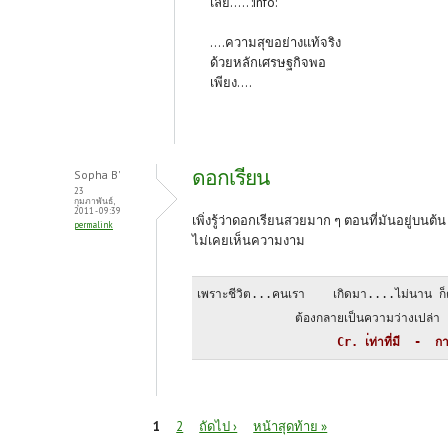
เลย..... :info:
....ความสุขอย่างแท้จริง
ด้วยหลักเศรษฐกิจพอ
เพียง....
ดอกเรียน
Sopha B'
23
กุมภาพันธ์,
2011 - 09:39
เพิ่งรู้ว่าดอกเรียนสวยมาก ๆ ตอนที่มันอยู่บนต้น 
permalink
ไม่เคยเห็นความงาม
เพราะชีวิต...คนเรา    เกิดมา....ไม่นาน ก็
              ต้องกลายเป็นความว่างเปล่า
                    Cr. เ่ท่าที่มี  -  กา
หน้า
1
2
ถัดไป ›
หน้าสุดท้าย »