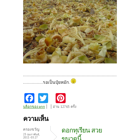
...........................................................................
................รอเป็นปุ๋ยหมัก.
Fa
T
Pi
ce
w
nt
บล็อกของ ann
อ่าน 12765 ครั้ง
b
itt
er
ความเห็น
o
er
es
ดอกทุเรียน สวย
ครองขวัญ
o
t
23 กุมภาพันธ์,
ขนาดนี้
2011 - 03:27