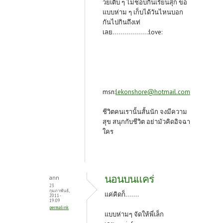
วยเติบ ๆ ไม่ชอบกินเรียนสุก ขอ
แบบห่าม ๆ เก็บได้วันไหนบอก
กันไปกินถึงเท่
เลย..................:love:
msn:
lekonshore@hotmail.com
ชีวิตคนเรานั้นสั้นนัก จงมีความ
สุข สนุกกับชีวิต อย่ามัวคิดอิจฉา
ใคร
นอนบนแคร่
ann
23
กุมภาพันธ์,
แค่คิดก็.......
2011 -
19:09
permalink
แบบห่ามๆ จัดให้พี่เล็ก