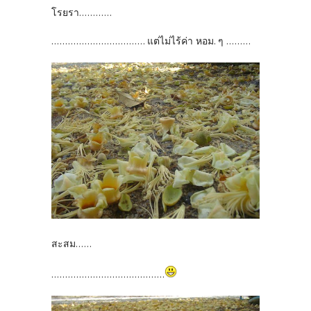
โรยรา............
.................................. แต่ไม่ไร้ค่า หอม. ๆ .........
สะสม......
.........................................