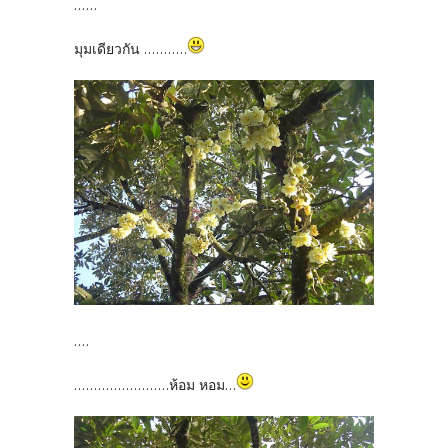
......
มุมเดียวกัน ...........
....
........................ห้อม หอม...