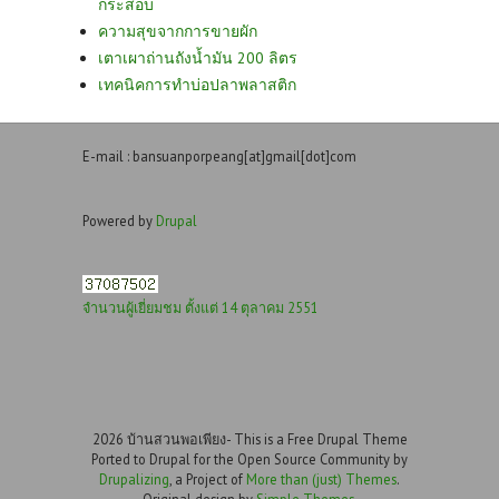
กระสอบ
ความสุขจากการขายผัก
เตาเผาถ่านถังน้ำมัน 200 ลิตร
เทคนิคการทำบ่อปลาพลาสติก
E-mail : bansuanporpeang[at]gmail[dot]com
Powered by
Drupal
จำนวนผู้เยี่ยมชม ตั้งแต่ 14 ตุลาคม 2551
2026 บ้านสวนพอเพียง- This is a Free Drupal Theme
Ported to Drupal for the Open Source Community by
Drupalizing
, a Project of
More than (just) Themes
.