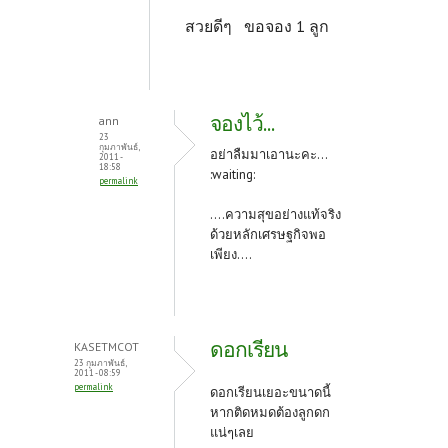
สวยดีๆ ขอจอง 1 ลูก
จองไว้...
ann
23
กุมภาพันธ์,
อย่าลืมมาเอานะคะ...
2011 -
18:58
:waiting:
permalink
....ความสุขอย่างแท้จริง
ด้วยหลักเศรษฐกิจพอ
เพียง....
ดอกเรียน
KASETMCOT
23 กุมภาพันธ์,
2011 - 08:59
permalink
ดอกเรียนเยอะขนาดนี้
หากติดหมดต้องลูกดก
แน่ๆเลย