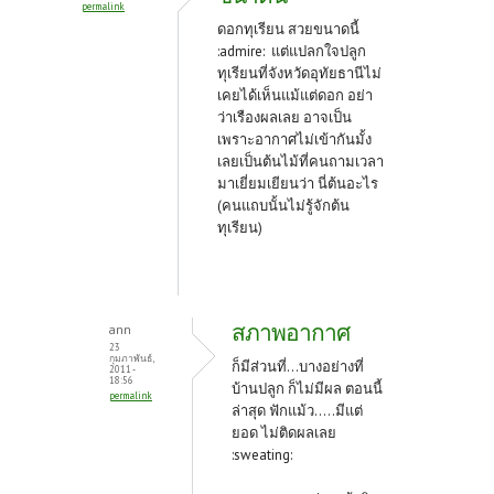
permalink
k
ดอกทุเรียน สวยขนาดนี้
:admire: แต่แปลกใจปลูก
ทุเรียนที่จังหวัดอุทัยธานีไม่
เคยได้เห็นแม้แต่ดอก อย่า
ว่าเรืองผลเลย อาจเป็น
เพราะอากาศไม่เข้ากันมั้ง
เลยเป็นต้นไม้ที่คนถามเวลา
มาเยี่ยมเยียนว่า นี่ต้นอะไร
(คนแถบนั้นไม่รู้จักต้น
ทุเรียน)
สภาพอากาศ
ann
23
กุมภาพันธ์,
ก็มีส่วนที่...บางอย่างที่
2011 -
18:56
บ้านปลูก ก็ไม่มีผล ตอนนี้
permalink
ล่าสุด ฟักแม้ว.....มีแต่
ยอด ไม่ติดผลเลย
:sweating: