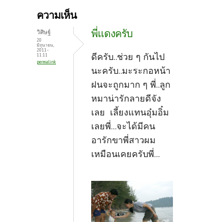
b
itt
er
ความเห็น
o
er
es
พี่แดงครับ
วิศิษฐ์
o
t
20
มิถุนายน,
2011 -
k
ดีครับ..ช่วย ๆ กันไป
11:11
permalink
นะครับ..มะระกอหน้า
ฝนจะถูกมาก ๆ พี่..ลูก
หมาน่ารักลายดีจัง
เลย เลี้ยงแทนอุ๋มอิ๋ม
เลยพี่...จะได้มีคน
อารักขาพี่สาวผม
เหมือนเคยครับพี่...