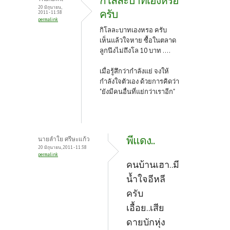
กิโลละบาทเองหรอ
20 มิถุนายน,
ครับ
2011 - 11:38
permalink
กิโลละบาทเองหรอ ครับ
เห็นแล้วใจหาย ซื้อในตลาด
ลูกนึงไม่ถึงโล 10 บาท ....
เมื่อรู้สึกว่ากำลังแย่ จงให้
กำลังใจตัวเอง ด้วยการคิดว่า
"ยังมีคนอื่นที่แย่กว่าเราอีก"
พีแดง..
นายลำใย ศรีษะแก้ว
20 มิถุนายน, 2011 - 11:38
permalink
คนบ้านเฮา..มี
น้ำใจอีหลี
ครับ
เอื้อย..เสีย
ดายบักหุ่ง