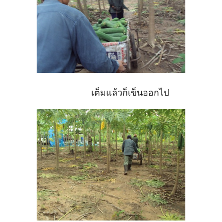
เต็มแล้วก็เข็นออกไป