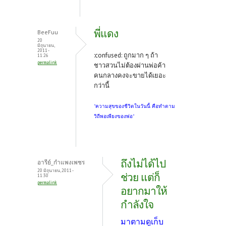
พี่แดง
BeeFuu
20
มิถุนายน,
2011 -
:confused: ถูกมาก ๆ ถ้า
11:26
permalink
ชาวสวนไม่ต้องผ่านพ่อค้า
คนกลางคงจะขายได้เยอะ
กว่านี้
"ความสุขของชีวิตในวันนี้ คือทำตาม
วิถีพอเพียงของพ่อ"
ถึงไม่ได้ไป
อารีย์_กำแพงเพชร
20 มิถุนายน, 2011 -
ช่วย แต่ก็
11:30
permalink
อยากมาให้
กำลังใจ
มาตามดูเก็บ