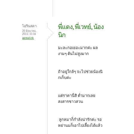
พี่แดง, พี่เวทย์, น้อง
ไอรินลดา
20 มิถุนายน,
นิก
2011 - 11:16
permalink
มะละกอเยอะมากค่ะ ผล
งามๆ ต้นไม่สูงมาก
ถ้าอยู่ใกล้ๆ จะไปช่วยน้องนิ
กเก็บค่ะ
แต่ราคานี่สิ ต่ำมากเลย
สงสารชาวสวน
ลูกหมาก็กำลังน่ารักค่ะ รอ
หย่านมก็เอาไปเลี้ยงได้แล้ว