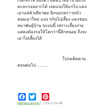
กนิกจะให้ สองตัว แต่มีป้าที่มาช่วยเก็บ
มะละกออยากได้ เลยแบ่งให้แกไป แดง
เอาแค่ตัวเดียวพอ นิกบอกคราวหน้า
ค่อยเอาใหม่ แบ่ง ๆกันไปเลี้ยง แดงชอบ
หมาพันธุ์บ้าน ๆแบบนี้ เพราะเลี้ยงง่าย
แต่คงต้องรอให้โตกว่านี้อีกหน่อย ถึงจะ
เอาไปเลี้ยงได้
โปรดติดตาม
ตอนต่อไป..............
Fa
T
Pi
ce
w
nt
บล็อกของ แดง อุบล
อ่าน 12791 ครั้ง