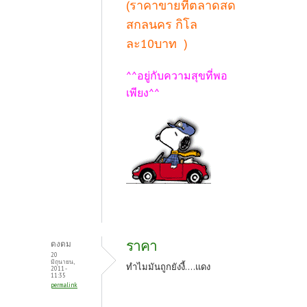
(ราคาขายที่ตลาดสด
สกลนคร กิโล
ละ10บาท )
^^อยู่กับความสุขที่พอ
เพียง^^
ราคา
ดงดม
20
มิถุนายน,
ทำไมมันถูกยังงี้....แดง
2011 -
11:35
permalink