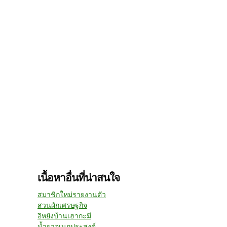
เนื้อหาอื่นที่น่าสนใจ
สมาชิกใหม่รายงานตัว
สวนผักเศรษฐกิจ
อิหยังบ้านเฮากะมี
น้ำยาอเนกประสงค์