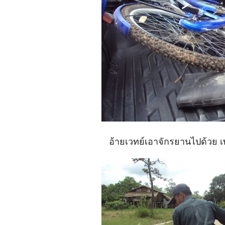
อ้ายเวทย์เอาจักรยานไปด้วย 