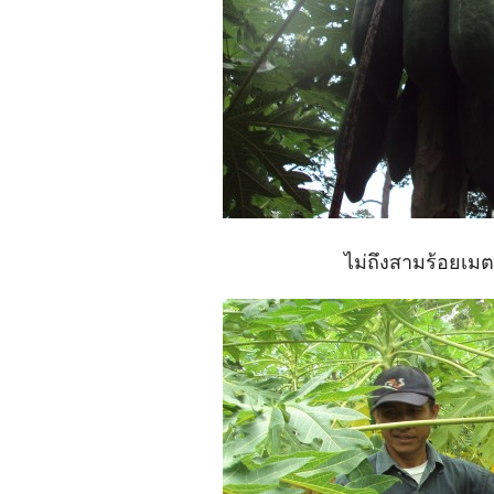
ไม่ถึงสามร้อยเมตร ก็