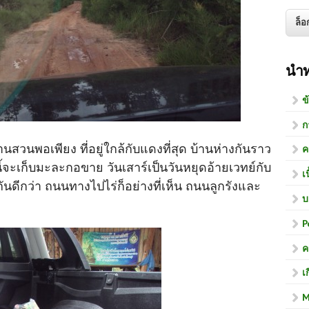
นำ
ข
ก
นพอเพียง ที่อยู่ใกล้กับแดงที่สุด บ้านห่างกันราว
ค
้จะเก็บมะละกอขาย วันเสาร์เป็นวันหยุดอ้ายเวทย์กับ
เ
นดีกว่า ถนนทางไปไร่ก็อย่างที่เห็น ถนนลูกรังและ
บ
P
ค
เ
M