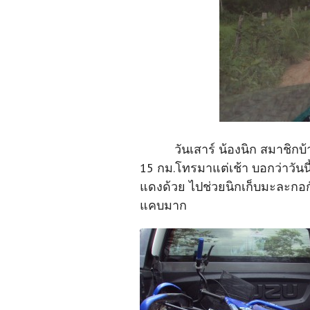
วันเสาร์ น้องนิก สมาชิกบ้านสว
15 กม.โทรมาแต่เช้า บอกว่าวันนี
แดงด้วย ไปช่วยนิกเก็บมะละกอกั
แคบมาก