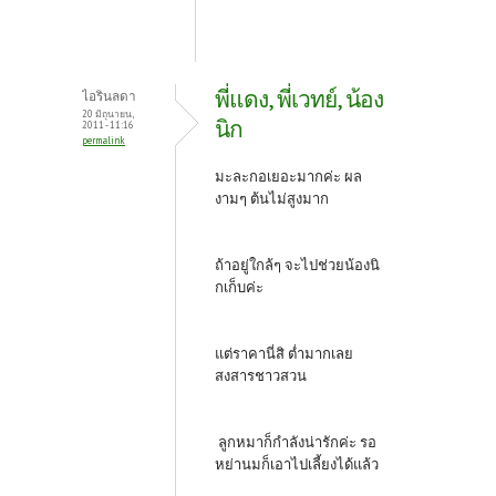
พี่แดง, พี่เวทย์, น้อง
ไอรินลดา
20 มิถุนายน,
นิก
2011 - 11:16
permalink
มะละกอเยอะมากค่ะ ผล
งามๆ ต้นไม่สูงมาก
ถ้าอยู่ใกล้ๆ จะไปช่วยน้องนิ
กเก็บค่ะ
แต่ราคานี่สิ ต่ำมากเลย
สงสารชาวสวน
ลูกหมาก็กำลังน่ารักค่ะ รอ
หย่านมก็เอาไปเลี้ยงได้แล้ว