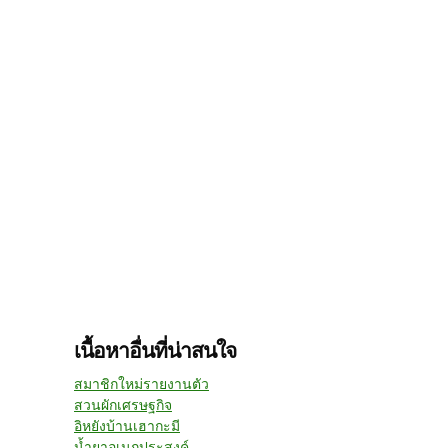
เนื้อหาอื่นที่น่าสนใจ
สมาชิกใหม่รายงานตัว
สวนผักเศรษฐกิจ
อิหยังบ้านเฮากะมี
น้ำยาอเนกประสงค์