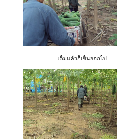
เต็มแล้วก็เข็นออกไป