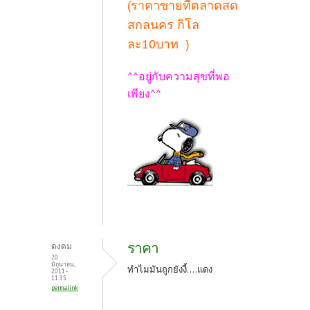
(ราคาขายที่ตลาดสด
สกลนคร กิโล
ละ10บาท )
^^อยู่กับความสุขที่พอ
เพียง^^
ราคา
ดงดม
20
มิถุนายน,
ทำไมมันถูกยังงี้....แดง
2011 -
11:35
permalink