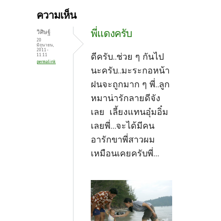
b
itt
er
ความเห็น
o
er
es
พี่แดงครับ
วิศิษฐ์
o
t
20
มิถุนายน,
2011 -
k
ดีครับ..ช่วย ๆ กันไป
11:11
permalink
นะครับ..มะระกอหน้า
ฝนจะถูกมาก ๆ พี่..ลูก
หมาน่ารักลายดีจัง
เลย เลี้ยงแทนอุ๋มอิ๋ม
เลยพี่...จะได้มีคน
อารักขาพี่สาวผม
เหมือนเคยครับพี่...