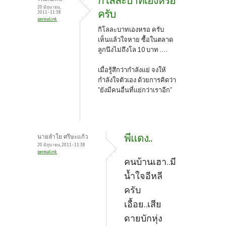
กิโลละบาทเองหรอ
20 มิถุนายน,
ครับ
2011 - 11:38
permalink
กิโลละบาทเองหรอ ครับ
เห็นแล้วใจหาย ซื้อในตลาด
ลูกนึงไม่ถึงโล 10 บาท ....
เมื่อรู้สึกว่ากำลังแย่ จงให้
กำลังใจตัวเอง ด้วยการคิดว่า
"ยังมีคนอื่นที่แย่กว่าเราอีก"
พีแดง..
นายลำใย ศรีษะแก้ว
20 มิถุนายน, 2011 - 11:38
permalink
คนบ้านเฮา..มี
น้ำใจอีหลี
ครับ
เอื้อย..เสีย
ดายบักหุ่ง