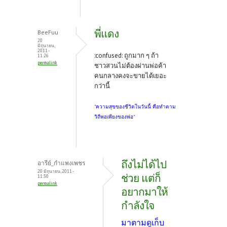
พี่แดง
BeeFuu
20
มิถุนายน,
2011 -
:confused: ถูกมาก ๆ ถ้า
11:26
permalink
ชาวสวนไม่ต้องผ่านพ่อค้า
คนกลางคงจะขายได้เยอะ
กว่านี้
"ความสุขของชีวิตในวันนี้ คือทำตาม
วิถีพอเพียงของพ่อ"
ถึงไม่ได้ไป
อารีย์_กำแพงเพชร
20 มิถุนายน, 2011 -
ช่วย แต่ก็
11:30
permalink
อยากมาให้
กำลังใจ
มาตามดูเก็บ