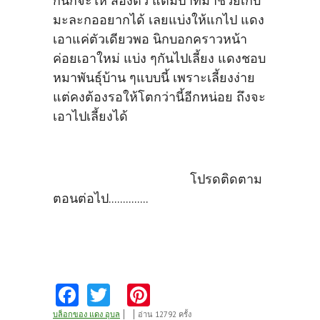
กนิกจะให้ สองตัว แต่มีป้าที่มาช่วยเก็บ
มะละกออยากได้ เลยแบ่งให้แกไป แดง
เอาแค่ตัวเดียวพอ นิกบอกคราวหน้า
ค่อยเอาใหม่ แบ่ง ๆกันไปเลี้ยง แดงชอบ
หมาพันธุ์บ้าน ๆแบบนี้ เพราะเลี้ยงง่าย
แต่คงต้องรอให้โตกว่านี้อีกหน่อย ถึงจะ
เอาไปเลี้ยงได้
โปรดติดตาม
ตอนต่อไป..............
Fa
T
Pi
ce
w
nt
บล็อกของ แดง อุบล
อ่าน 12792 ครั้ง