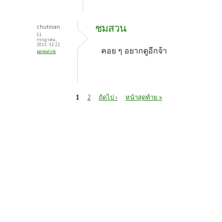
ชมสวน
chutinan
11
กรกฎาคม,
2011 - 12:22
คอย ๆ อยากดูอีกจ้า
permalink
หน้า
1
2
ถัดไป ›
หน้าสุดท้าย »