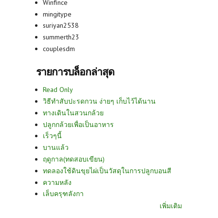
Winfince
mingitype
suriyan2538
summerth23
couplesdm
รายการบล็อกล่าสุด
Read Only
วิธีทำสับปะรดกวน ง่ายๆ เก็บไว้ได้นาน
ทางเดินในสวนกล้วย
ปลูกกล้วยเพื่อเป็นอาหาร
เร็วๆนี้
บานแล้ว
ฤดูกาล(ทดสอบเขียน)
ทดลองใช้ดินขุยไผ่เป็นวัสดุในการปลูกบอนสี
ความหลัง
เล็บครุฑลังกา
เพิ่มเติม