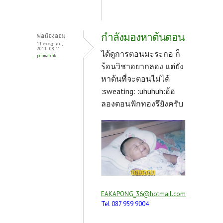
กำลังมองหาต้นตอน
พ่อน้องออม
11 กรกฎาคม,
2011 - 08:41
ได้ดูการตอนมะระกอ ก็
permalink
ร้อนวิชาอยากลอง แต่ยัง
หาต้นที่จะตอนไม่ได้
:sweating: :uhuhuh:อ้อ
ลองตอนฟักทองรึยังครับ
EAKAPONG_36@hotmail.com
Tel 087 959 9004