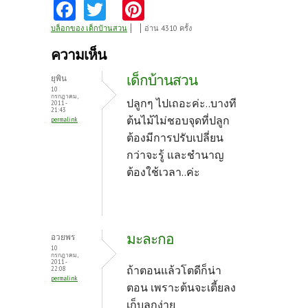
Fa
T
Pi
ce
w
nt
บล็อกของ เด็กบ้านสวน
อ่าน 4310 ครั้ง
b
itt
er
ความเห็น
o
er
es
เด็กบ้านสวน
ยุพิน
o
t
10
กรกฎาคม,
ปลูกๆ ไปเถอะค่ะ..บางที
2011 -
k
21:43
ต้นไม้ไม่ชอบจุดที่ปลูก
permalink
ต้องมีการปรับเปลี่ยน
กว่าจะรู้ และชำนาญ
ต้องใช้เวลา..ค่ะ
มะละกอ
อวยพร
10
กรกฎาคม,
2011 -
ถ้าตอนแล้วโตดีก็น่า
22:08
permalink
ตอน เพราะต้นจะเตี้ยลง
เก็บลูกง่าย