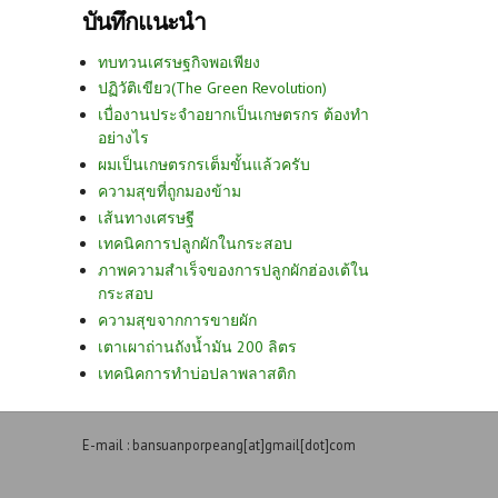
บันทึกแนะนำ
ทบทวนเศรษฐกิจพอเพียง
ปฏิวัติเขียว(The Green Revolution)
เบื่องานประจำอยากเป็นเกษตรกร ต้องทำ
อย่างไร
ผมเป็นเกษตรกรเต็มขั้นแล้วครับ
ความสุขที่ถูกมองข้าม
เส้นทางเศรษฐี
เทคนิคการปลูกผักในกระสอบ
ภาพความสำเร็จของการปลูกผักฮ่องเต้ใน
กระสอบ
ความสุขจากการขายผัก
เตาเผาถ่านถังน้ำมัน 200 ลิตร
เทคนิคการทำบ่อปลาพลาสติก
E-mail : bansuanporpeang[at]gmail[dot]com