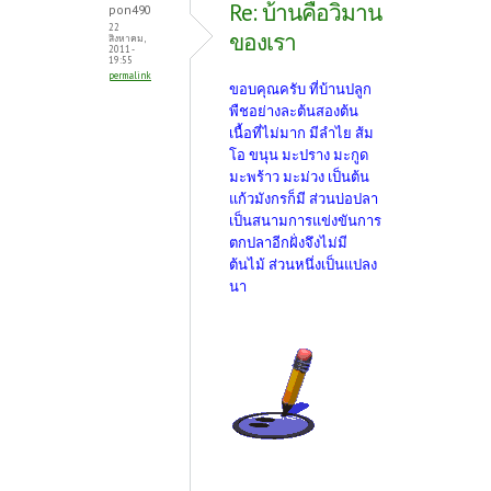
Re: บ้านคือวิมาน
pon490
22
ของเรา
สิงหาคม,
2011 -
19:55
permalink
ขอบคุณครับ ที่บ้านปลูก
พืชอย่างละต้นสองต้น
เนื้อที่ไม่มาก มีลำไย ส้ม
โอ ขนุน มะปราง มะกูด
มะพร้าว มะม่วง เป็นต้น
แก้วมังกรก็มี ส่วนบ่อปลา
เป็นสนามการแข่งขันการ
ตกปลาอีกฝั่งจึงไม่มี
ต้นไม้ ส่วนหนึ่งเป็นแปลง
นา