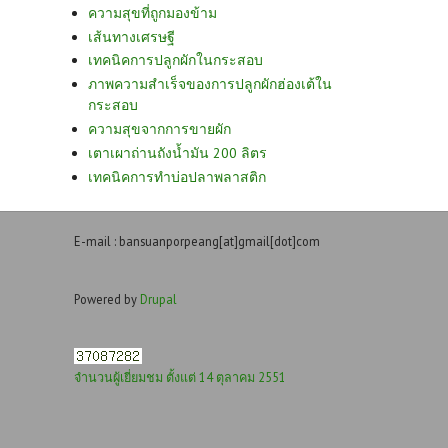
ความสุขที่ถูกมองข้าม
เส้นทางเศรษฐี
เทคนิคการปลูกผักในกระสอบ
ภาพความสำเร็จของการปลูกผักฮ่องเต้ใน
กระสอบ
ความสุขจากการขายผัก
เตาเผาถ่านถังน้ำมัน 200 ลิตร
เทคนิคการทำบ่อปลาพลาสติก
E-mail : bansuanporpeang[at]gmail[dot]com
Powered by
Drupal
จำนวนผู้เยี่ยมชม ตั้งแต่ 14 ตุลาคม 2551