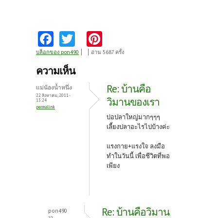
Fa
T
Pi
ce
w
nt
บล็อกของ pon490
อ่าน 5687 ครั้ง
b
itt
er
ความเห็น
o
er
es
Re: บ้านคือ
แม่น้องน้ำหนึ่ง
o
t
22 สิงหาคม, 2011 -
วิมานของเรา
13:24
permalink
k
บ่อปลาใหญ่มากๆๆๆ
เลี้ยงปลาอะไรไปบ้างค่ะ
แรงกาย+แรงใจ ลงมือ
ทำในวันนี้ เพื่อชีวิตที่พอ
เพียง
Re: บ้านคือวิมาน
pon490