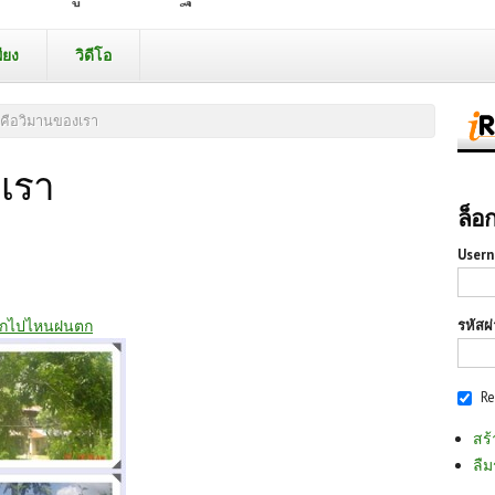
ียง
วิดีโอ
นคือวิมานของเรา
เรา
ล็อ
Usern
รหัสผ
้ออกไปไหนฝนตก
R
สร้
ลืม