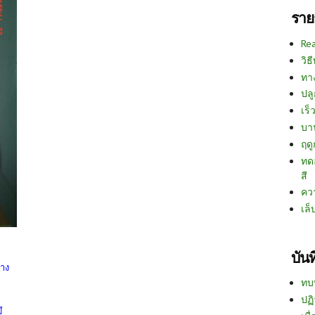
ราย
Re
วิธ
ทา
ปลู
เร็ว
บา
ฤด
ทด
สี
คว
เล็
บัน
าง
ทบ
ปฏิ
ี