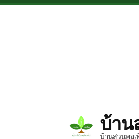
Skip to main content
บ้าน
บ้านสวนพอเพี