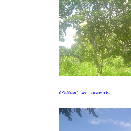
ยังไม่ตัดหญ้าเพราะฝนตกทุกวัน