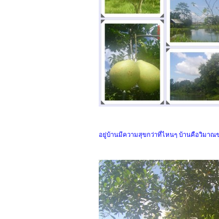
อยู่บ้านมีความสุขกว่าที่ไหนๆ บ้านคือวิมาณขอ