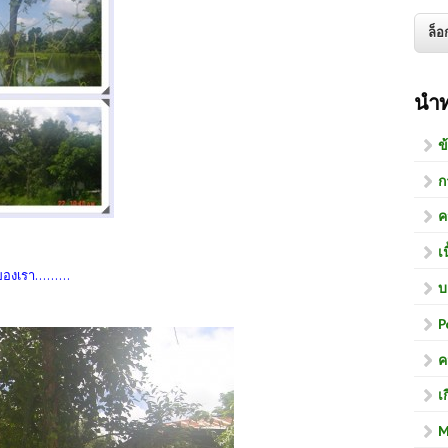
นำ
ข
ก
ค
เ
งเรา.........
บ
P
ค
เ
M