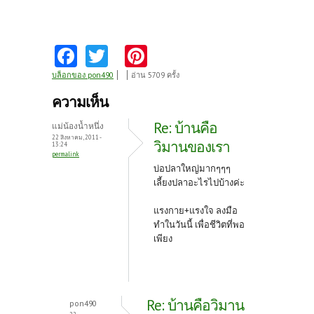
Fa
T
Pi
ce
w
nt
บล็อกของ pon490
อ่าน 5709 ครั้ง
b
itt
er
ความเห็น
o
er
es
Re: บ้านคือ
แม่น้องน้ำหนึ่ง
o
t
22 สิงหาคม, 2011 -
วิมานของเรา
13:24
permalink
k
บ่อปลาใหญ่มากๆๆๆ
เลี้ยงปลาอะไรไปบ้างค่ะ
แรงกาย+แรงใจ ลงมือ
ทำในวันนี้ เพื่อชีวิตที่พอ
เพียง
Re: บ้านคือวิมาน
pon490