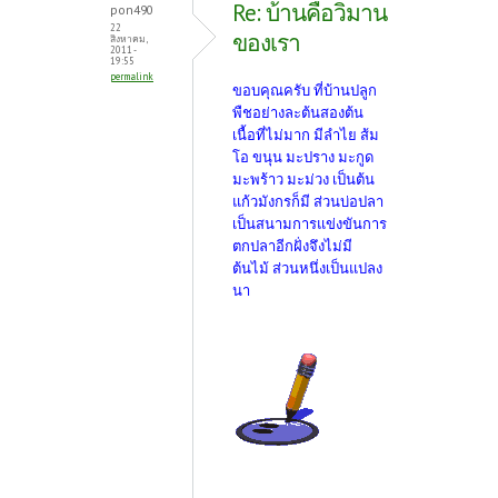
Re: บ้านคือวิมาน
pon490
22
ของเรา
สิงหาคม,
2011 -
19:55
permalink
ขอบคุณครับ ที่บ้านปลูก
พืชอย่างละต้นสองต้น
เนื้อที่ไม่มาก มีลำไย ส้ม
โอ ขนุน มะปราง มะกูด
มะพร้าว มะม่วง เป็นต้น
แก้วมังกรก็มี ส่วนบ่อปลา
เป็นสนามการแข่งขันการ
ตกปลาอีกฝั่งจึงไม่มี
ต้นไม้ ส่วนหนึ่งเป็นแปลง
นา