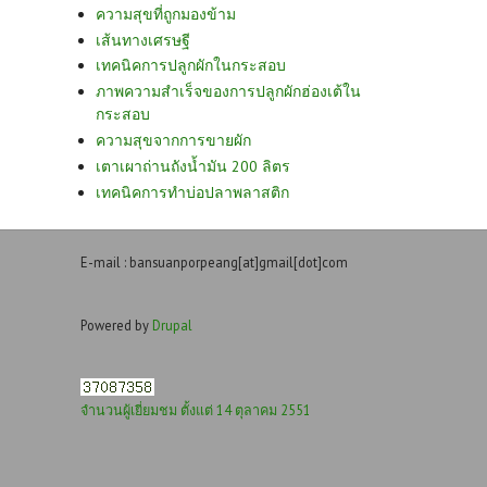
ความสุขที่ถูกมองข้าม
เส้นทางเศรษฐี
เทคนิคการปลูกผักในกระสอบ
ภาพความสำเร็จของการปลูกผักฮ่องเต้ใน
กระสอบ
ความสุขจากการขายผัก
เตาเผาถ่านถังน้ำมัน 200 ลิตร
เทคนิคการทำบ่อปลาพลาสติก
E-mail : bansuanporpeang[at]gmail[dot]com
Powered by
Drupal
จำนวนผู้เยี่ยมชม ตั้งแต่ 14 ตุลาคม 2551