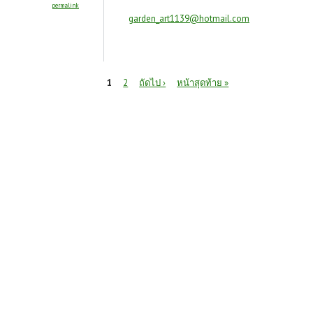
permalink
garden_art1139@hotmail.com
หน้า
1
2
ถัดไป ›
หน้าสุดท้าย »