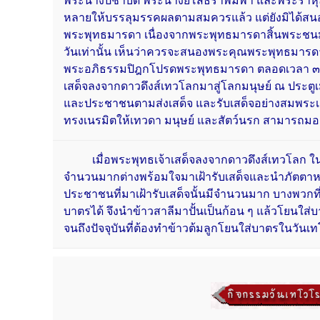
พระนางปชาบดี พระนางยโสธราพิมพา และพระราหุล
หลายให้บรรลุมรรคผลตามสมควรแล้ว แต่ยังมิได้ส
พระพุทธมารดา เนื่องจากพระพุทธมารดาสิ้นพระชนม์ไ
วันเท่านั้น เห็นว่าควรจะสนองพระคุณพระพุทธมา
พระอภิธรรมปิฎกโปรดพระพุทธมารดา ตลอดเวลา ๓ เ
เสด็จลงจากดาวดึงส์เทวโลกมาสู่โลกมนุษย์ ณ ประต
และประชาชนตามส่งเสด็จ และรับเสด็จอย่างสมพระเก
ทรงเนรมิตให้เทวดา มนุษย์ และสัตว์นรก สามารถมองเ
เมื่อพระพุทธเจ้าเสด็จลงจากดาวดึงส์เทวโลก ใน
จำนวนมากต่างพร้อมใจมาเฝ้ารับเสด็จและนำภัตตาห
ประชาชนที่มาเฝ้ารับเสด็จนั้นมีจำนวนมาก บางพวกที
บาตรได้ จึงนำข้าวสาลีมาปั้นเป็นก้อน ๆ แล้วโยนใส
จนถึงปัจจุบันที่ต้องทำข้าวต้มลูกโยนใส่บาตรในวัน