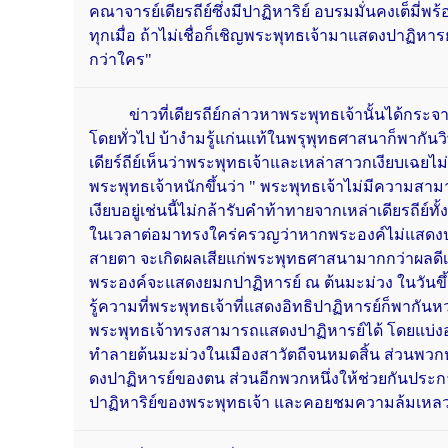
คณาจารย์เดียรถีย์ซึ่งมีปาฏิหาริย์ อบรมมั่นคงเต็มี่
ทุกเมื่อ ถ้าไม่เชื่อก็เชิญพระพุทธเจ้ามาแสดงปาฏิหา
กว่าใคร"
ข่าวที่เดียรถีย์กล่าวหาพระพุทธเจ้านั้นได้กระจาย
โดยทั่วไป บ้างำมรู้แก่นแท้ในพรุพุทธศาสนาก็พากันว
เดียร์ถีย์เห็นว่าพระพุทธเจ้าและเหล่าสาวกเงียบเฉย
พระพุทธเจ้าหนักขึ้นว่า " พระพุทธเจ้าไม่มีความสา
เงียบอยู่เช่นนี้ไม่กล้ารับคำท้าทายจากเหล่าเดียรถีย์ทั
ในเวลาต่อมาทรงใคร่ครวญว่าหากพระองค์ไม่แสดงปาฏิ
สายตา จะเกิดผลเสียแก่พระพุทธศาสนามากกว่าผลดีเ
พระองค์จะแสดงยมกปาฏิหารย์ ณ ต้นมะม่วง ในวันขึ้น ๑๕
รู้ความที่พระพุทธเจ้าที่แสดงอิทธิปาฏิหารย์ก็พากันห
พระพุทธเจ้าทรงสามารถแสดงปาฏิหารย์ได้ โดยแบ่งอ
ทำลายต้นมะม่วงในเมืองสาวัตถีจนหมดสิ้น ส่วนพวกห
ดงปาฏิหารย์ของตน ส่วนอีกพวกหนึ่งให้ช่วยกันป
ปาฏิหาริย์ของพระพุทธเจ้า และคอยชมความล้มเหลวใน