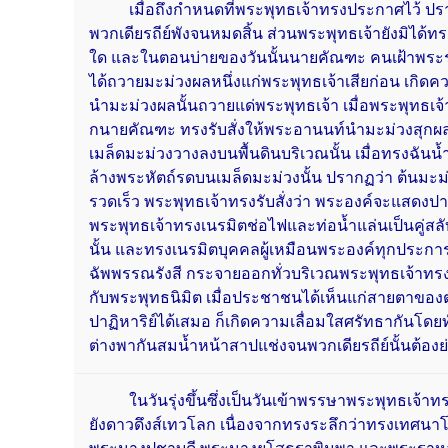
เมื่อถึงกำหนดที่พระพุทธเจ้าทรงประกาศไว้ ปร
พวกเดียรถีย์พังจนหมดสิ้น ส่วนพระพุทธเจ้ายังมิได้ทร
ใด และในตอนบ่ายของวันนั้นนายคัณฑะ คนเฝ้าพระ
ได้ถวายมะม่วงผลหนึ่งแก่พระพุทธเจ้าเสียก่อน เกิด
นำมะม่วงผลนั้นถวายแด่พระพุทธเจ้า เมื่อพระพุทธเจ้
กนายคัณฑะ ทรงรับสั่งให้พระอานนท์นำมะม่วงสุกผ
เมล็ดมะม่วงวางลงบนพื้นดินบริเวณนั้น เมื่อทรงฉัน
ล้างพระหัตถ์รดบนเมล็ดมะม่วงนั้น ปรากฏว่า ต้นมะม
รวดเร็ว พระพุทธเจ้าทรงรับสั่งว่า พระองค์จะแสดงปาฏ
พระพุทธเจ้าทรงเนรมิตช่อไฟและท่อน้ำแล่นเป็นคู่
นั้น และทรงเนรมิตบุคคลผู้เหมือนพระองค์ทุกประการ
ฉัพพรรณรังสี กระจายออกทั่วบริเวณพระพุทธเจ้า
กับพระพุทธนิมิต เมื่อประชาชนได้เห็นแก่สายตาขอ
ปาฏิหาริย์ได้เสมอ ก็เกิดความเลื่อมใสศรัทธากันโดยท
ต่างพากันสมน้ำหน้าสาปแช่งจนพวกเดียรถีย์นั้นต้องย่
ในวันรุ่งขึ้นซึ่งเป็นวันเข้าพรรษาพระพุทธเจ้า
ยังดาวดึงส์เทวโลก เนื่องจากทรงระลึกว่าทรงเทศน