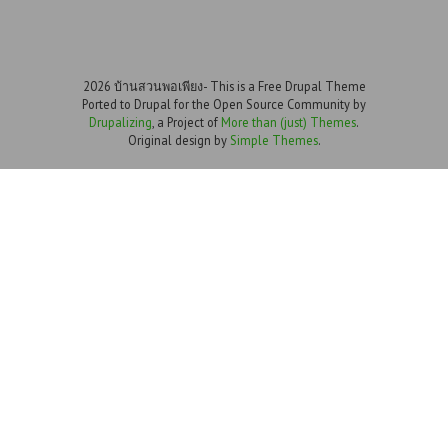
2026 บ้านสวนพอเพียง- This is a Free Drupal Theme
Ported to Drupal for the Open Source Community by
Drupalizing
, a Project of
More than (just) Themes
.
Original design by
Simple Themes
.