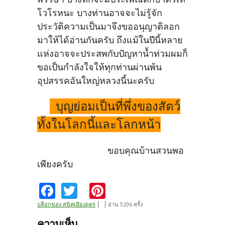
โวโรหนะ บางท่านอาจจะไม่รู้จัก
ประวัติความเป็นมาจึงขออนุญาติลอก
มาให้ได้อ่านกันครับ ถึงแม้ในปีนี้หลาย
แห่งอาจจะประสพกับปัญหาน้ำท่วมผมก็
ขอเป็นกำลังใจให้ทุกท่านผ่านพ้น
อุปสรรคอันใหญ่หลวงนี้นะครับ
บุญย่อมเป็นที่พึ่งของสัตว์
ทั้งในโลกนี้และโลกหน้า
ขอบคุณบ้านสวนพอ
เพียงครับ
Fa
T
Pi
ce
w
nt
บล็อกของ สนิทเมืองอุดร
อ่าน 5206 ครั้ง
b
itt
er
ความเห็น