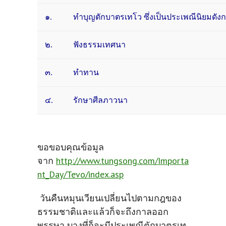
๑.
ทำบุญตักบาตรเทโว ซึ่งเป็นประเพณีนิยมดัง
๒.
ฟังธรรมเทศนา
๓.
ทำทาน
๔.
รักษาศีลภาวนา
ขอขอบคุณข้อมูล
จาก
http://www.tungsong.com/Importa
nt_Day/Tevo/index.asp
วันคืนหมุนเวียนเปลี่ยนไปตามกฎของ
ธรรมชาติและแล้วก็จะถึงกาลออก
พรรษา บางที่ก็จะมีประเพณีตักบาตรเท