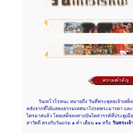
วันเทโวโรหนะ หมายถึง วันที่พระพุทธเจ้าเสด็
หลังจากที่ได้แสดงธรรมเทศนาโปรดพระมารดา และเ
ไตรมาสแล้ว โดยเสด็จลงทางบันไดสวรรค์ที่ประตูเม
สาวัตถี ตรงกับวันแรม ๑ ค่ำ เดือน ๑๑ หรือ
วันพระเจ้