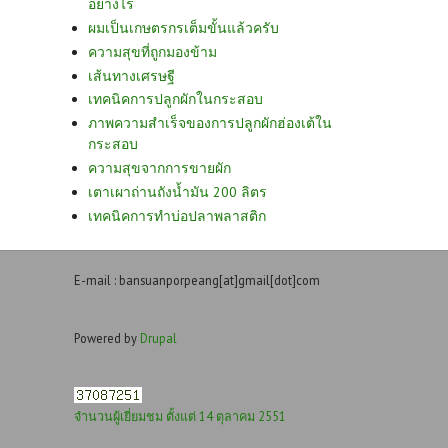
อย่างไร
ผมเป็นเกษตรกรเต็มขั้นแล้วครับ
ความสุขที่ถูกมองข้าม
เส้นทางเศรษฐี
เทคนิคการปลูกผักในกระสอบ
ภาพความสำเร็จของการปลูกผักฮ่องเต้ใน
กระสอบ
ความสุขจากการขายผัก
เตาเผาถ่านถังน้ำมัน 200 ลิตร
เทคนิคการทำบ่อปลาพลาสติก
E-mail : bansuanporpeang[at]gmail[dot]com
Powered by
Drupal
จำนวนผู้เยี่ยมชม ตั้งแต่ 14 ตุลาคม 2551