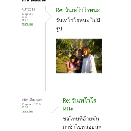
o
er
es
Re: วันเทโวโรหนะ
RUT2518
o
t
12 ตุลาคม,
2011 -
วันเทโวโรหนะ ไม่มี
05:37
k
permalink
รูป
Re: วันเทโวโร
สนิทเมืองอุดร
12 ตุลาคม, 2011 -
หนะ
05:58
permalink
ขอโทษทีอ้ายมัน
มาช้าไปหน่อยน่ะ